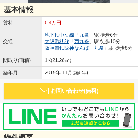
基本情報
賃料
6.4万円
地下鉄中央線
「
九条
」駅 徒歩6分
交通
大阪環状線
「
西九条
」駅 徒歩10分
阪神電鉄阪神なんば
「
九条
」駅 徒歩6分
間取り(面積)
1K(21.28㎡)
築年月
2019年 11月(築6年)
お問い合わせ(無料)
物件概要