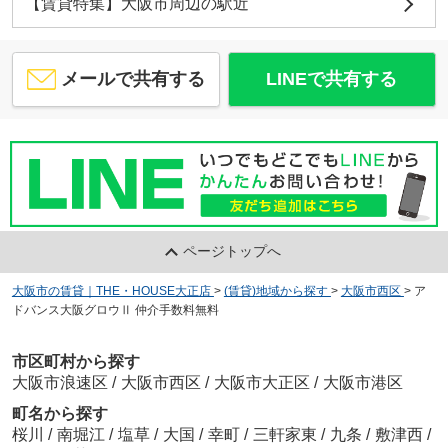
【賃貸特集】大阪市周辺の駅近
メールで共有する
LINEで共有する
ページトップへ
大阪市の賃貸｜THE・HOUSE大正店
>
(賃貸)地域から探す
>
大阪市西区
>
ア
ドバンス大阪グロウⅡ 仲介手数料無料
市区町村から探す
大阪市浪速区
/
大阪市西区
/
大阪市大正区
/
大阪市港区
町名から探す
桜川
/
南堀江
/
塩草
/
大国
/
幸町
/
三軒家東
/
九条
/
敷津西
/