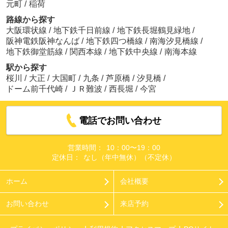
元町
/
稲荷
路線から探す
大阪環状線
/
地下鉄千日前線
/
地下鉄長堀鶴見緑地
/
阪神電鉄阪神なんば
/
地下鉄四つ橋線
/
南海汐見橋線
/
地下鉄御堂筋線
/
関西本線
/
地下鉄中央線
/
南海本線
駅から探す
桜川
/
大正
/
大国町
/
九条
/
芦原橋
/
汐見橋
/
ドーム前千代崎
/
ＪＲ難波
/
西長堀
/
今宮
電話でお問い合わせ
営業時間：
10：00〜19：00
定休日：
なし（年中無休）（不定休）
ホーム
会社概要
お問い合わせ
来店予約