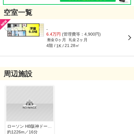
空室一覧
-
6.4万円
(管理費等：4,900円)
0ヶ月
2ヶ月
敷金
礼金
4階
21.28㎡
1K
周辺施設
ローソン HB阪神ドーム前店
約1226m／16分