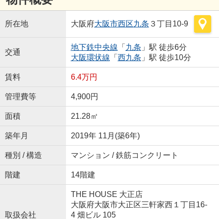
所在地
大阪府
大阪市西区
九条
３丁目10-9
地下鉄中央線
「
九条
」駅 徒歩6分
交通
大阪環状線
「
西九条
」駅 徒歩10分
賃料
6.4万円
管理費等
4,900円
面積
21.28㎡
築年月
2019年 11月(築6年)
種別 / 構造
マンション / 鉄筋コンクリート
階建
14階建
THE HOUSE 大正店
大阪府大阪市大正区三軒家西１丁目16-
取扱会社
4 畑ビル 105