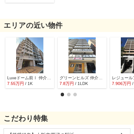
エリアの近い物件
Luxeドーム前Ⅰ 仲介手数料無料
グリーンヒルズ 仲介手数料無料
7.55
万
円
/ 1K
7.8
万
円
/ 1LDK
7.906
万
円
こだわり特集