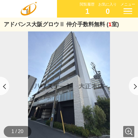
閲覧履歴
お気に入り
メニュー
1
0
アドバンス大阪グロウⅡ 仲介手数料無料 (
1
室)
1 / 20