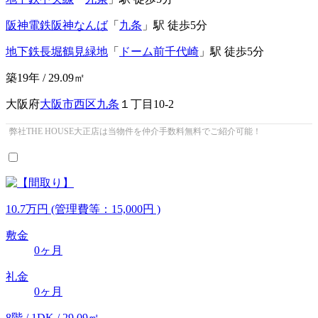
阪神電鉄阪神なんば
「
九条
」駅 徒歩5分
地下鉄長堀鶴見緑地
「
ドーム前千代崎
」駅 徒歩5分
築19年 / 29.09㎡
大阪府
大阪市西区
九条
１丁目10-2
弊社THE HOUSE大正店は当物件を仲介手数料無料でご紹介可能！
10.7
万
円
(管理費等：15,000円 )
敷金
0ヶ月
礼金
0ヶ月
8階 / 1DK / 29.09㎡