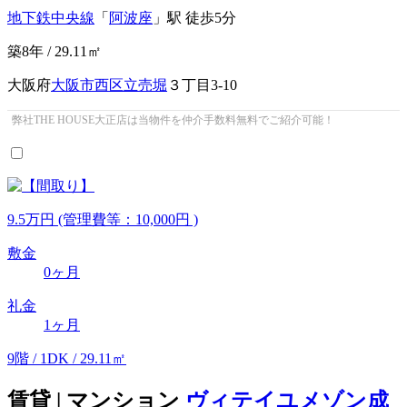
地下鉄中央線
「
阿波座
」駅 徒歩5分
築8年 / 29.11㎡
大阪府
大阪市西区
立売堀
３丁目3-10
弊社THE HOUSE大正店は当物件を仲介手数料無料でご紹介可能！
9.5
万
円
(管理費等：10,000円 )
敷金
0ヶ月
礼金
1ヶ月
9階 / 1DK / 29.11㎡
賃貸 | マンション
ヴィテイユメゾン成