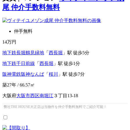
尾 仲介手数料無料
仲手無料
14
万円
地下鉄長堀鶴見緑地
「
西長堀
」駅 徒歩5分
地下鉄千日前線
「
西長堀
」駅 徒歩1分
阪神電鉄阪神なんば
「
桜川
」駅 徒歩7分
築27年 / 66.57㎡
大阪府
大阪市西区
南堀江
３丁目13-18
弊社THE HOUSE大正店は当物件を仲介手数料無料でご紹介可能！