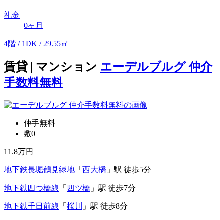
礼金
0ヶ月
4階 / 1DK / 29.55㎡
賃貸 | マンション
エーデルブルグ 仲介
手数料無料
仲手無料
敷0
11.8
万円
地下鉄長堀鶴見緑地
「
西大橋
」駅 徒歩5分
地下鉄四つ橋線
「
四ツ橋
」駅 徒歩7分
地下鉄千日前線
「
桜川
」駅 徒歩8分