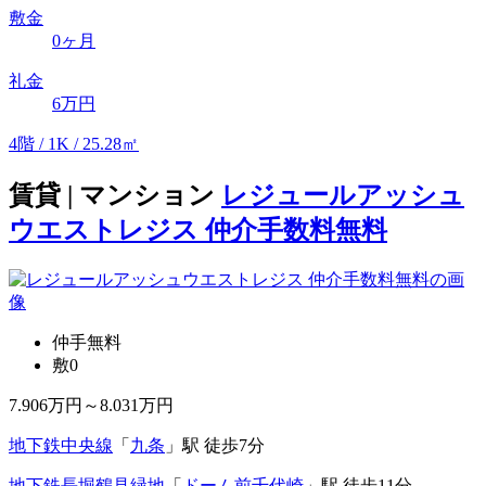
敷金
0ヶ月
礼金
6万円
4階 / 1K / 25.28㎡
賃貸 | マンション
レジュールアッシュ
ウエストレジス 仲介手数料無料
仲手無料
敷0
7.906
万円～
8.031
万円
地下鉄中央線
「
九条
」駅 徒歩7分
地下鉄長堀鶴見緑地
「
ドーム前千代崎
」駅 徒歩11分