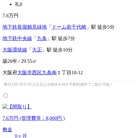
礼0
7.6
万円
地下鉄長堀鶴見緑地
「
ドーム前千代崎
」駅 徒歩5分
地下鉄中央線
「
九条
」駅 徒歩7分
大阪環状線
「
大正
」駅 徒歩10分
築26年 / 29.55㎡
大阪府
大阪市西区
九条南
１丁目10-12
弊社THE HOUSE大正店は当物件を仲介手数料無料でご紹介可能！
7.6
万
円
(管理費等：8,000円 )
敷金
0ヶ月