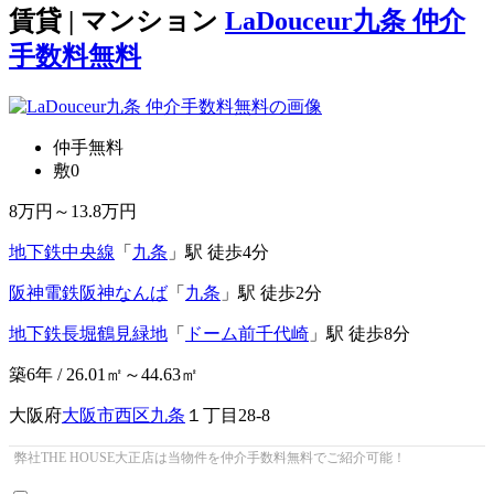
賃貸 | マンション
LaDouceur九条 仲介
手数料無料
仲手無料
敷0
8
万円～
13.8
万円
地下鉄中央線
「
九条
」駅 徒歩4分
阪神電鉄阪神なんば
「
九条
」駅 徒歩2分
地下鉄長堀鶴見緑地
「
ドーム前千代崎
」駅 徒歩8分
築6年 / 26.01㎡～44.63㎡
大阪府
大阪市西区
九条
１丁目28-8
弊社THE HOUSE大正店は当物件を仲介手数料無料でご紹介可能！