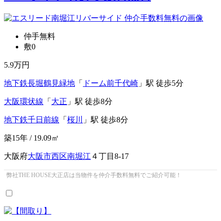
仲手無料
敷0
5.9
万円
地下鉄長堀鶴見緑地
「
ドーム前千代崎
」駅 徒歩5分
大阪環状線
「
大正
」駅 徒歩8分
地下鉄千日前線
「
桜川
」駅 徒歩8分
築15年 / 19.09㎡
大阪府
大阪市西区
南堀江
４丁目8-17
弊社THE HOUSE大正店は当物件を仲介手数料無料でご紹介可能！