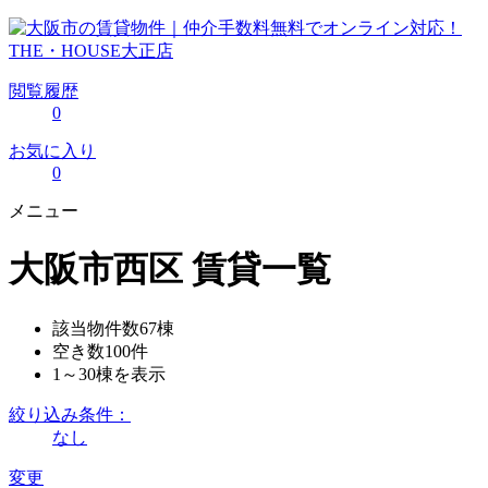
閲覧履歴
0
お気に入り
0
メニュー
大阪市西区 賃貸一覧
該当物件数
67
棟
空き数
100
件
1～30
棟を表示
絞り込み条件：
なし
変更