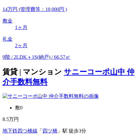
14
万
円
(管理費等：10,000円 )
敷金
1ヶ月
礼金
2ヶ月
9階 / 2LDK＋1S(納戸) / 66.57㎡
賃貸 | マンション
サニーコーポ山中 仲
介手数料無料
敷0
8.5
万円
地下鉄四つ橋線
「
四ツ橋
」駅 徒歩3分