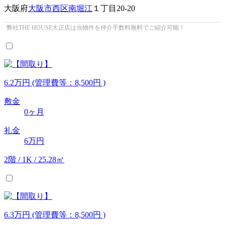
大阪府
大阪市西区
南堀江
１丁目20-20
弊社THE HOUSE大正店は当物件を仲介手数料無料でご紹介可能！
6.2
万
円
(管理費等：8,500円 )
敷金
0ヶ月
礼金
6万円
2階 / 1K / 25.28㎡
6.3
万
円
(管理費等：8,500円 )