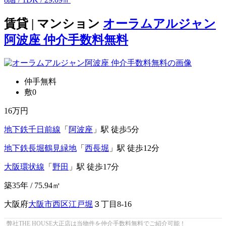
賃貸 | マンション
オーラムアルジャン
阿波座 仲介手数料無料
仲手無料
敷0
16
万円
地下鉄千日前線
「
阿波座
」駅 徒歩5分
地下鉄長堀鶴見緑地
「
西長堀
」駅 徒歩12分
大阪環状線
「
野田
」駅 徒歩17分
築35年 / 75.94㎡
大阪府
大阪市西区
江戸堀
３丁目8-16
弊社THE HOUSE大正店は当物件を仲介手数料無料でご紹介可能！