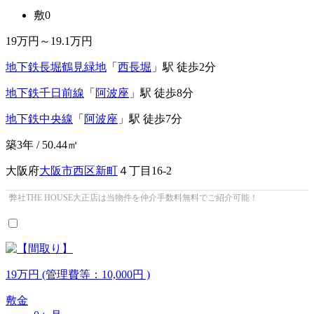
敷0
19
万円～
19.1
万円
地下鉄長堀鶴見緑地
「
西長堀
」駅 徒歩2分
地下鉄千日前線
「
阿波座
」駅 徒歩8分
地下鉄中央線
「
阿波座
」駅 徒歩7分
築3年 / 50.44㎡
大阪府
大阪市西区
新町
４丁目16-2
弊社THE HOUSE大正店は当物件を仲介手数料無料でご紹介可能！
19
万
円
(管理費等：10,000円 )
敷金