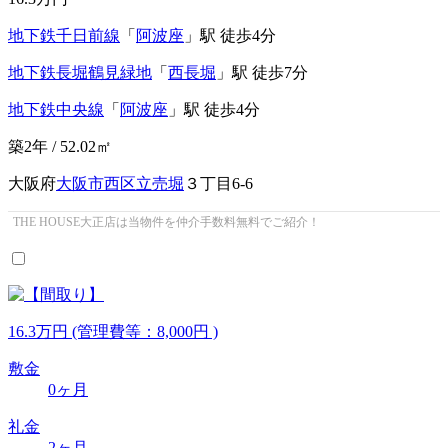
地下鉄千日前線
「
阿波座
」駅 徒歩4分
地下鉄長堀鶴見緑地
「
西長堀
」駅 徒歩7分
地下鉄中央線
「
阿波座
」駅 徒歩4分
築2年 / 52.02㎡
大阪府
大阪市西区
立売堀
３丁目6-6
THE HOUSE大正店は当物件を仲介手数料無料でご紹介！
16.3
万
円
(管理費等：8,000円 )
敷金
0ヶ月
礼金
2ヶ月