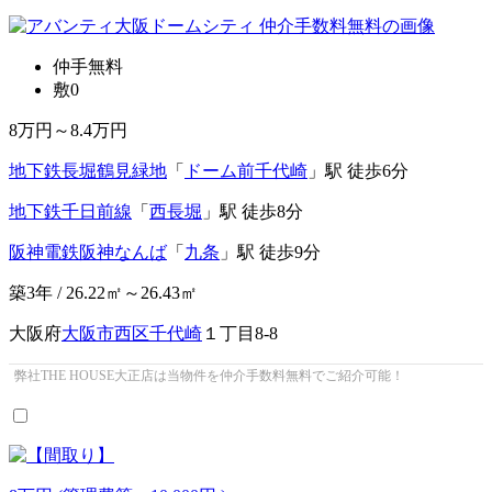
仲手無料
敷0
8
万円～
8.4
万円
地下鉄長堀鶴見緑地
「
ドーム前千代崎
」駅 徒歩6分
地下鉄千日前線
「
西長堀
」駅 徒歩8分
阪神電鉄阪神なんば
「
九条
」駅 徒歩9分
築3年 / 26.22㎡～26.43㎡
大阪府
大阪市西区
千代崎
１丁目8-8
弊社THE HOUSE大正店は当物件を仲介手数料無料でご紹介可能！