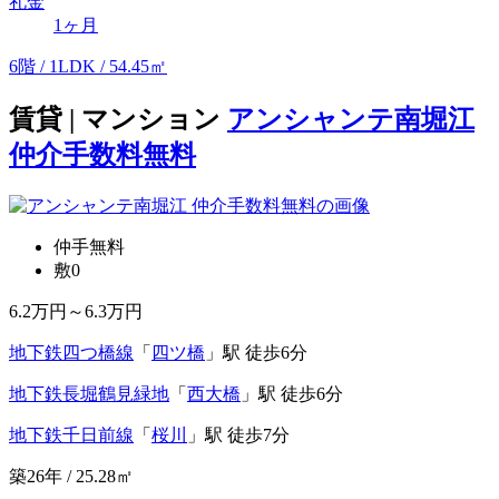
礼金
1ヶ月
6階 / 1LDK / 54.45㎡
賃貸 | マンション
アンシャンテ南堀江
仲介手数料無料
仲手無料
敷0
6.2
万円～
6.3
万円
地下鉄四つ橋線
「
四ツ橋
」駅 徒歩6分
地下鉄長堀鶴見緑地
「
西大橋
」駅 徒歩6分
地下鉄千日前線
「
桜川
」駅 徒歩7分
築26年 / 25.28㎡