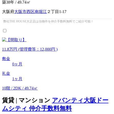
築38年 / 49.74㎡
大阪府
大阪市西区
南堀江
２丁目1-17
弊社THE HOUSE大正店は当物件を仲介手数料無料でご紹介可能！
11.8
万
円
(管理費等：12,000円 )
敷金
0ヶ月
礼金
1ヶ月
10階 / 2DK / 49.74㎡
賃貸 | マンション
アバンティ大阪ドー
ムシティ 仲介手数料無料