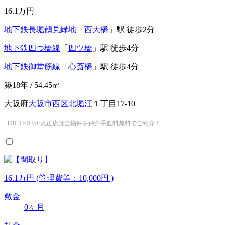
16.1
万円
地下鉄長堀鶴見緑地
「
西大橋
」駅 徒歩2分
地下鉄四つ橋線
「
四ツ橋
」駅 徒歩4分
地下鉄御堂筋線
「
心斎橋
」駅 徒歩4分
築18年 / 54.45㎡
大阪府
大阪市西区
北堀江
１丁目17-10
THE HOUSE大正店は当物件を仲介手数料無料でご紹介！
16.1
万
円
(管理費等：10,000円 )
敷金
0ヶ月