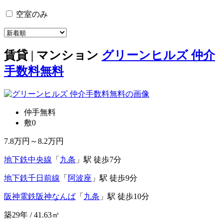
空室のみ
賃貸 | マンション
グリーンヒルズ 仲介
手数料無料
仲手無料
敷0
7.8
万円～
8.2
万円
地下鉄中央線
「
九条
」駅 徒歩7分
地下鉄千日前線
「
阿波座
」駅 徒歩9分
阪神電鉄阪神なんば
「
九条
」駅 徒歩10分
築29年 / 41.63㎡