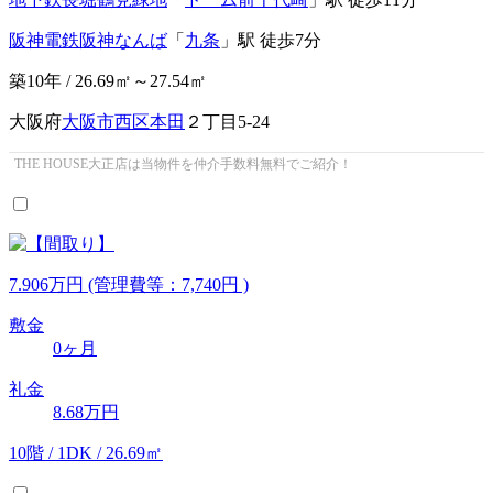
阪神電鉄阪神なんば
「
九条
」駅 徒歩7分
築10年 / 26.69㎡～27.54㎡
大阪府
大阪市西区
本田
２丁目5-24
THE HOUSE大正店は当物件を仲介手数料無料でご紹介！
7.906
万
円
(管理費等：7,740円 )
敷金
0ヶ月
礼金
8.68万円
10階 / 1DK / 26.69㎡