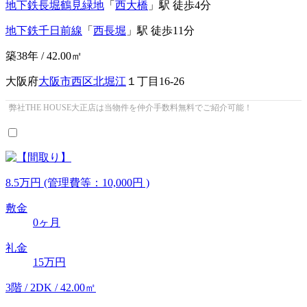
地下鉄長堀鶴見緑地
「
西大橋
」駅 徒歩4分
地下鉄千日前線
「
西長堀
」駅 徒歩11分
築38年 / 42.00㎡
大阪府
大阪市西区
北堀江
１丁目16-26
弊社THE HOUSE大正店は当物件を仲介手数料無料でご紹介可能！
8.5
万
円
(管理費等：10,000円 )
敷金
0ヶ月
礼金
15万円
3階 / 2DK / 42.00㎡