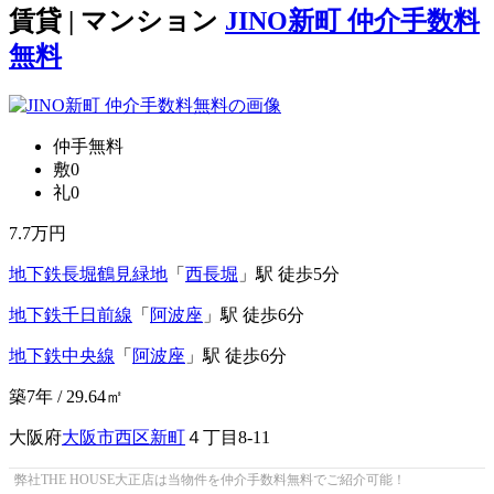
賃貸 | マンション
JINO新町 仲介手数料
無料
仲手無料
敷0
礼0
7.7
万円
地下鉄長堀鶴見緑地
「
西長堀
」駅 徒歩5分
地下鉄千日前線
「
阿波座
」駅 徒歩6分
地下鉄中央線
「
阿波座
」駅 徒歩6分
築7年 / 29.64㎡
大阪府
大阪市西区
新町
４丁目8-11
弊社THE HOUSE大正店は当物件を仲介手数料無料でご紹介可能！