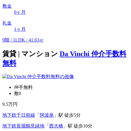
敷金
0ヶ月
礼金
1ヶ月
9階 / 1LDK / 41.63㎡
賃貸 | マンション
Da Vinchi 仲介手数料
無料
仲手無料
敷0
9.5
万円
地下鉄千日前線
「
阿波座
」駅 徒歩5分
地下鉄長堀鶴見緑地
「
西大橋
」駅 徒歩10分