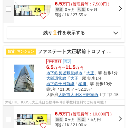
6.5
万
円
(管理費等：7,500円 )
0ヶ月
0ヶ月
敷金
礼金
5階 / 1K / 27.55㎡
1
残り
件を表示する
ファステート大正駅前トロフィ 仲介手数料無料
賃貸 | マンション
仲手無料
敷0
6.5
11.5
万円～
万円
地下鉄長堀鶴見緑地
「
大正
」駅 徒歩1分
大阪環状線
「
大正
」駅 徒歩1分
地下鉄千日前線
「
桜川
」駅 徒歩10分
築5年 / 21.00㎡～32.25㎡
大阪府
大阪市大正区
三軒家西
１丁目2-15
弊社THE HOUSE大正店は当物件を仲介手数料無料でご紹介可能！
6.5
万
円
(管理費等：10,000円 )
0ヶ月
7.5万円
敷金
礼金
3階 / 1K / 21.00㎡