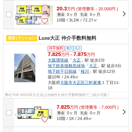
20.3
万
円
(管理費等：20,000円 )
0ヶ月
0ヶ月
敷金
礼金
10階 / 3LDK / 72.27㎡
Luxe大正 仲介手数料無料
賃貸 | マンション
仲手無料
敷0
礼0
7.825
7.875
万円～
万円
大阪環状線
「
大正
」駅 徒歩2分
地下鉄長堀鶴見緑地
「
大正
」駅 徒歩3分
地下鉄千日前線
「
桜川
」駅 徒歩12分
築10年 / 24.49㎡
大阪府
大阪市大正区
三軒家東
１丁目11-
18
弊社THE HOUSE大正店は当物件を仲介手数料無料でご紹介可能！
7.825
万
円
(管理費等：7,000円 )
0ヶ月
0ヶ月
敷金
礼金
10階 / 1K / 24.49㎡