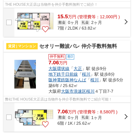
THE HOUSE大正店は当物件を仲介手数料無料でご紹介！
15.5
万
円
(管理費等：12,000円 )
0ヶ月
2ヶ月
敷金
礼金
7階 / 2LDK / 63.82㎡
セオリー難波パレ 仲介手数料無料
賃貸 | マンション
仲手無料
敷0
7.06
万円
大阪環状線
「
大正
」駅 徒歩9分
地下鉄千日前線
「
桜川
」駅 徒歩8分
阪神電鉄阪神なんば
「
桜川
」駅 徒歩5分
築6年 / 25.62㎡
大阪府
大阪市浪速区
桜川
４丁目7-7
弊社THE HOUSE大正店は当物件を仲介手数料無料でご紹介可能！
7.06
万
円
(管理費等：8,580円 )
0ヶ月
1ヶ月
敷金
礼金
6階 / 1K / 25.62㎡