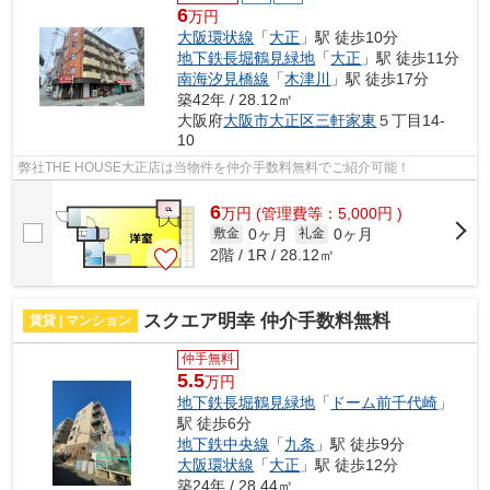
6
万円
大阪環状線
「
大正
」駅 徒歩10分
地下鉄長堀鶴見緑地
「
大正
」駅 徒歩11分
南海汐見橋線
「
木津川
」駅 徒歩17分
築42年 / 28.12㎡
大阪府
大阪市大正区
三軒家東
５丁目14-
10
弊社THE HOUSE大正店は当物件を仲介手数料無料でご紹介可能！
6
万
円
(管理費等：5,000円 )
0ヶ月
0ヶ月
敷金
礼金
2階 / 1R / 28.12㎡
スクエア明幸 仲介手数料無料
賃貸 | マンション
仲手無料
5.5
万円
地下鉄長堀鶴見緑地
「
ドーム前千代崎
」
駅 徒歩6分
地下鉄中央線
「
九条
」駅 徒歩9分
大阪環状線
「
大正
」駅 徒歩12分
築24年 / 28.44㎡