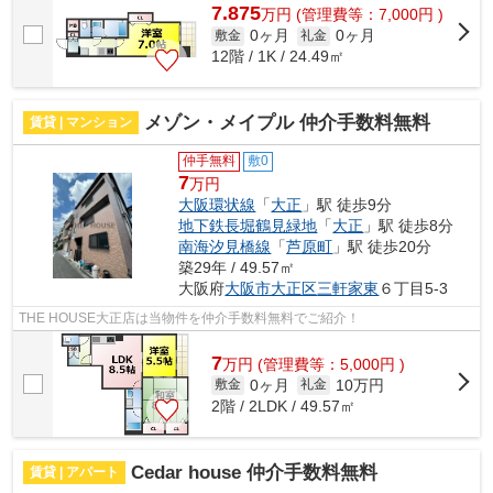
7.875
万
円
(管理費等：7,000円 )
0ヶ月
0ヶ月
敷金
礼金
12階 / 1K / 24.49㎡
メゾン・メイプル 仲介手数料無料
賃貸 | マンション
仲手無料
敷0
7
万円
大阪環状線
「
大正
」駅 徒歩9分
地下鉄長堀鶴見緑地
「
大正
」駅 徒歩8分
南海汐見橋線
「
芦原町
」駅 徒歩20分
築29年 / 49.57㎡
大阪府
大阪市大正区
三軒家東
６丁目5-3
THE HOUSE大正店は当物件を仲介手数料無料でご紹介！
7
万
円
(管理費等：5,000円 )
0ヶ月
10万円
敷金
礼金
2階 / 2LDK / 49.57㎡
Cedar house 仲介手数料無料
賃貸 | アパート