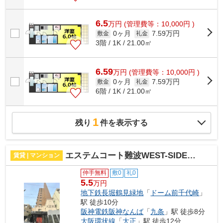
6.5
万
円
(管理費等：10,000円 )
0ヶ月
7.59万円
敷金
礼金
3階 / 1K / 21.00㎡
6.59
万
円
(管理費等：10,000円 )
0ヶ月
7.59万円
敷金
礼金
6階 / 1K / 21.00㎡
1
残り
件を表示する
エステムコート難波WEST-SIDE 大阪ドーム前
賃貸 | マンション
仲手無料
敷0
礼0
5.5
万円
地下鉄長堀鶴見緑地
「
ドーム前千代崎
」
駅 徒歩10分
阪神電鉄阪神なんば
「
九条
」駅 徒歩8分
大阪環状線
「
大正
」駅 徒歩12分