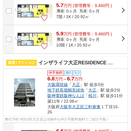
5.7
万
円
(管理費等：9,460円 )
0ヶ月
0ヶ月
敷金
礼金
7階 / 1K / 20.92㎡
5.9
万
円
(管理費等：9,460円 )
0ヶ月
0ヶ月
敷金
礼金
10階 / 1K / 20.92㎡
インザライフ大正RESIDENCE 仲介手数料無料
賃貸 | マンション
仲手無料
敷0
礼0
6.6
6.7
万円～
万円
大阪環状線
「
大正
」駅 徒歩3分
地下鉄長堀鶴見緑地
「
大正
」駅 徒歩2分
阪神電鉄阪神なんば
「
桜川
」駅 徒歩11分
築11年 / 22.08㎡
大阪府
大阪市大正区
三軒家東
１丁目15-
26
弊社THE HOUSE大正店は当物件を仲介手数料無料でご紹介可能！