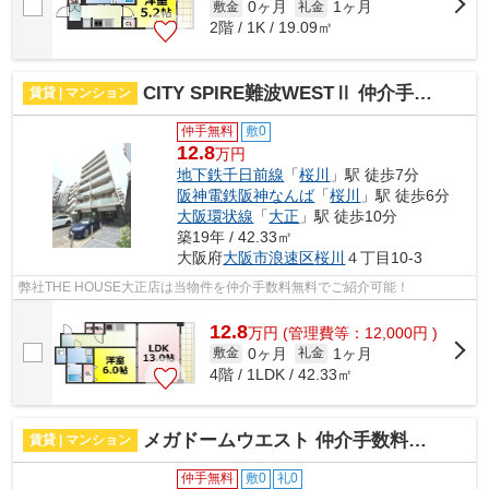
0ヶ月
1ヶ月
敷金
礼金
2階 / 1K / 19.09㎡
CITY SPIRE難波WESTⅡ 仲介手数料無料
賃貸 | マンション
仲手無料
敷0
12.8
万円
地下鉄千日前線
「
桜川
」駅 徒歩7分
阪神電鉄阪神なんば
「
桜川
」駅 徒歩6分
大阪環状線
「
大正
」駅 徒歩10分
築19年 / 42.33㎡
大阪府
大阪市浪速区
桜川
４丁目10-3
弊社THE HOUSE大正店は当物件を仲介手数料無料でご紹介可能！
12.8
万
円
(管理費等：12,000円 )
0ヶ月
1ヶ月
敷金
礼金
4階 / 1LDK / 42.33㎡
メガドームウエスト 仲介手数料無料
賃貸 | マンション
仲手無料
敷0
礼0