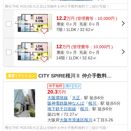
弊社THE HOUSE大正店は当物件を仲介手数料無料でご紹介可能！
12.2
万
円
(管理費等：10,000円 )
0ヶ月
0ヶ月
敷金
礼金
7階 / 1LDK / 32.62㎡
12
万
円
(管理費等：10,000円 )
0ヶ月
0ヶ月
敷金
礼金
14階 / 1LDK / 32.62㎡
CITY SPIRE桜川Ⅱ 仲介手数料無料
賃貸 | マンション
仲手無料
敷0
礼0
20.3
万円
大阪環状線
「
大正
」駅 徒歩6分
阪神電鉄阪神なんば
「
桜川
」駅 徒歩5分
地下鉄千日前線
「
桜川
」駅 徒歩6分
築21年 / 72.27㎡
大阪府
大阪市浪速区
桜川
４丁目3-26
弊社THE HOUSE大正店は当物件を仲介手数料無料でご紹介可能！