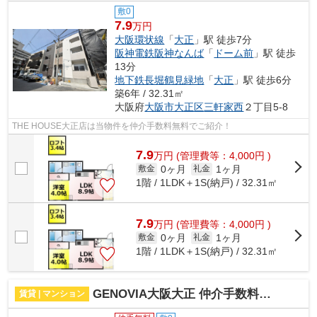
敷0
7.9
万円
大阪環状線
「
大正
」駅 徒歩7分
阪神電鉄阪神なんば
「
ドーム前
」駅 徒歩
13分
地下鉄長堀鶴見緑地
「
大正
」駅 徒歩6分
築6年 / 32.31㎡
大阪府
大阪市大正区
三軒家西
２丁目5-8
THE HOUSE大正店は当物件を仲介手数料無料でご紹介！
7.9
万
円
(管理費等：4,000円 )
0ヶ月
1ヶ月
敷金
礼金
1階 / 1LDK＋1S(納戸) / 32.31㎡
7.9
万
円
(管理費等：4,000円 )
0ヶ月
1ヶ月
敷金
礼金
1階 / 1LDK＋1S(納戸) / 32.31㎡
GENOVIA大阪大正 仲介手数料無料
賃貸 | マンション