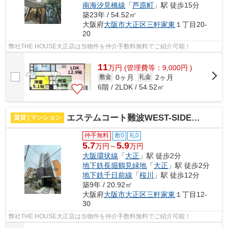
南海汐見橋線
「
芦原町
」駅 徒歩15分
築23年 / 54.52㎡
大阪府
大阪市大正区
三軒家東
１丁目20-
20
弊社THE HOUSE大正店は当物件を仲介手数料無料でご紹介可能！
11
万
円
(管理費等：9,000円 )
0ヶ月
2ヶ月
敷金
礼金
6階 / 2LDK / 54.52㎡
エステムコート難波WEST-SIDE IV ザ・フォース 仲介手数料無料
賃貸 | マンション
仲手無料
敷0
礼0
5.7
5.9
万円～
万円
大阪環状線
「
大正
」駅 徒歩2分
地下鉄長堀鶴見緑地
「
大正
」駅 徒歩2分
地下鉄千日前線
「
桜川
」駅 徒歩12分
築9年 / 20.92㎡
大阪府
大阪市大正区
三軒家東
１丁目12-
30
弊社THE HOUSE大正店は当物件を仲介手数料無料でご紹介可能！