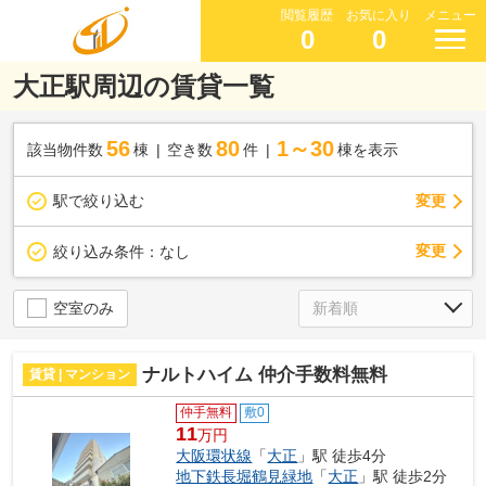
閲覧履歴
お気に入り
メニュー
0
0
大正駅周辺の賃貸一覧
56
80
1～30
該当物件数
棟
空き数
件
棟を表示
駅で絞り込む
変更
変更
絞り込み条件：
なし
空室のみ
ナルトハイム 仲介手数料無料
賃貸 | マンション
仲手無料
敷0
11
万円
大阪環状線
「
大正
」駅 徒歩4分
地下鉄長堀鶴見緑地
「
大正
」駅 徒歩2分