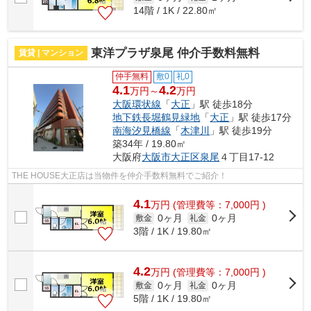
14階 / 1K / 22.80㎡
東洋プラザ泉尾 仲介手数料無料
賃貸 | マンション
仲手無料
敷0
礼0
4.1
4.2
万円～
万円
大阪環状線
「
大正
」駅 徒歩18分
地下鉄長堀鶴見緑地
「
大正
」駅 徒歩17分
南海汐見橋線
「
木津川
」駅 徒歩19分
築34年 / 19.80㎡
大阪府
大阪市大正区
泉尾
４丁目17-12
THE HOUSE大正店は当物件を仲介手数料無料でご紹介！
4.1
万
円
(管理費等：7,000円 )
0ヶ月
0ヶ月
敷金
礼金
3階 / 1K / 19.80㎡
4.2
万
円
(管理費等：7,000円 )
0ヶ月
0ヶ月
敷金
礼金
5階 / 1K / 19.80㎡