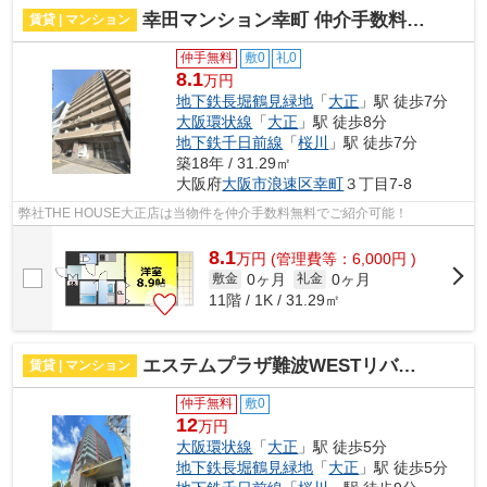
幸田マンション幸町 仲介手数料無料
賃貸 | マンション
仲手無料
敷0
礼0
8.1
万円
地下鉄長堀鶴見緑地
「
大正
」駅 徒歩7分
大阪環状線
「
大正
」駅 徒歩8分
地下鉄千日前線
「
桜川
」駅 徒歩7分
築18年 / 31.29㎡
大阪府
大阪市浪速区
幸町
３丁目7-8
弊社THE HOUSE大正店は当物件を仲介手数料無料でご紹介可能！
8.1
万
円
(管理費等：6,000円 )
0ヶ月
0ヶ月
敷金
礼金
11階 / 1K / 31.29㎡
エステムプラザ難波WESTリバークロス 仲介手数料無料
賃貸 | マンション
仲手無料
敷0
12
万円
大阪環状線
「
大正
」駅 徒歩5分
地下鉄長堀鶴見緑地
「
大正
」駅 徒歩5分