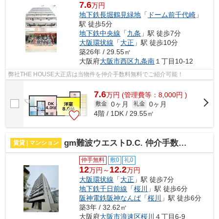
7.6
万円
地下鉄長堀鶴見緑地
「
ドーム前千代崎
」
駅 徒歩5分
地下鉄中央線
「
九条
」駅 徒歩7分
大阪環状線
「
大正
」駅 徒歩10分
築26年 / 29.55㎡
大阪府
大阪市西区
九条南
１丁目10-12
弊社THE HOUSE大正店は当物件を仲介手数料無料でご紹介可能！
7.6
万
円
(管理費等：8,000円 )
0ヶ月
0ヶ月
敷金
礼金
4階 / 1DK / 29.55㎡
gm難波ウエストD.C. 仲介手数料無料
賃貸 | マンション
仲手無料
敷0
礼0
12
12.2
万円～
万円
大阪環状線
「
大正
」駅 徒歩7分
地下鉄千日前線
「
桜川
」駅 徒歩6分
阪神電鉄阪神なんば
「
桜川
」駅 徒歩6分
築3年 / 32.62㎡
大阪府
大阪市浪速区
桜川
４丁目6-9