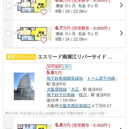
6.6
万
円
(管理費等：8,000円 )
0ヶ月
0ヶ月
敷金
礼金
8階 / 1K / 22.08㎡
6.7
万
円
(管理費等：8,000円 )
0ヶ月
0ヶ月
敷金
礼金
8階 / 1K / 22.08㎡
エスリード南堀江リバーサイド 仲介手数料無料
賃貸 | マンション
仲手無料
敷0
5.9
万円
地下鉄長堀鶴見緑地
「
ドーム前千代崎
」
駅 徒歩5分
大阪環状線
「
大正
」駅 徒歩8分
地下鉄千日前線
「
桜川
」駅 徒歩8分
築15年 / 19.09㎡
大阪府
大阪市西区
南堀江
４丁目8-17
弊社THE HOUSE大正店は当物件を仲介手数料無料でご紹介可能！
5.9
万
円
(管理費等：5,000円 )