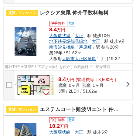
レクシア泉尾 仲介手数料無料
賃貸 | マンション
仲手無料
敷0
8.4
万円
大阪環状線
「
大正
」駅 徒歩10分
地下鉄長堀鶴見緑地
「
大正
」駅 徒歩9分
南海汐見橋線
「
芦原町
」駅 徒歩20分
築28年 / 51.62㎡
大阪府
大阪市大正区
泉尾
１丁目19-32
弊社THE HOUSE大正店は当物件を仲介手数料無料でご紹介可能！
8.4
万
円
(管理費等：8,500円 )
0ヶ月
1ヶ月
敷金
礼金
3階 / 2LDK / 51.62㎡
エステムコート難波Ⅵエント 仲介手数料無料
賃貸 | マンション
仲手無料
敷0
10.2
万円
大阪環状線
「
大正
」駅 徒歩5分