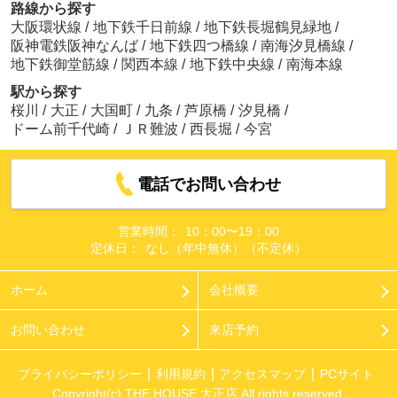
路線から探す
大阪環状線
/
地下鉄千日前線
/
地下鉄長堀鶴見緑地
/
阪神電鉄阪神なんば
/
地下鉄四つ橋線
/
南海汐見橋線
/
地下鉄御堂筋線
/
関西本線
/
地下鉄中央線
/
南海本線
駅から探す
桜川
/
大正
/
大国町
/
九条
/
芦原橋
/
汐見橋
/
ドーム前千代崎
/
ＪＲ難波
/
西長堀
/
今宮
電話でお問い合わせ
営業時間：
10：00〜19：00
定休日：
なし（年中無休）（不定休）
ホーム
会社概要
お問い合わせ
来店予約
プライバシーポリシー
利用規約
アクセスマップ
PCサイト
Copyright(c) THE HOUSE 大正店 All rights reserved.