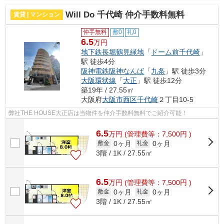
Will Do 千代崎 仲介手数料無料
賃貸 | マンション
仲手無料
敷0
礼0
6.5
万円
地下鉄長堀鶴見緑地
「
ドーム前千代崎
」
駅 徒歩4分
阪神電鉄阪神なんば
「
九条
」駅 徒歩3分
大阪環状線
「
大正
」駅 徒歩12分
築19年 / 27.55㎡
大阪府
大阪市西区
千代崎
２丁目10-5
弊社THE HOUSE大正店は当物件を仲介手数料無料でご紹介可能！
6.5
万
円
(管理費等：7,500円 )
0ヶ月
0ヶ月
敷金
礼金
3階 / 1K / 27.55㎡
6.5
万
円
(管理費等：7,500円 )
0ヶ月
0ヶ月
敷金
礼金
3階 / 1K / 27.55㎡