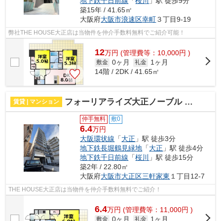
地下鉄千日前線
「
桜川
」駅 徒歩9分
築15年 / 41.65㎡
大阪府
大阪市浪速区
幸町
３丁目9-19
弊社THE HOUSE大正店は当物件を仲介手数料無料でご紹介可能！
12
万
円
(管理費等：10,000円 )
0ヶ月
1ヶ月
敷金
礼金
14階 / 2DK / 41.65㎡
フォーリアライズ大正ノーブル 仲介手数料無料
賃貸 | マンション
仲手無料
敷0
6.4
万円
大阪環状線
「
大正
」駅 徒歩3分
地下鉄長堀鶴見緑地
「
大正
」駅 徒歩4分
地下鉄千日前線
「
桜川
」駅 徒歩15分
築2年 / 22.80㎡
大阪府
大阪市大正区
三軒家東
１丁目12-7
THE HOUSE大正店は当物件を仲介手数料無料でご紹介！
6.4
万
円
(管理費等：11,000円 )
0ヶ月
1ヶ月
敷金
礼金