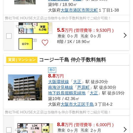
築9年 / 18.90㎡
大阪府
大阪市港区
市岡元町
１丁目1-38
弊社THE HOUSE大正店は当物件を仲介手数料無料でご紹介可能！
5.5
万
円
(管理費等：9,530円 )
0ヶ月
0ヶ月
敷金
礼金
8階 / 1K / 18.90㎡
コージー千島 仲介手数料無料
賃貸 | マンション
敷0
8.8
万円
大阪環状線
「
大正
」駅 徒歩20分
南海汐見橋線
「
芦原町
」駅 徒歩30分
地下鉄長堀鶴見緑地
「
大正
」駅 徒歩19分
築10年 / 42.36㎡
大阪府
大阪市大正区
千島
３丁目4-2
弊社THE HOUSE大正店は当物件を仲介手数料無料でご紹介可能！
8.8
万
円
(管理費等：6,000円 )
0ヶ月
2ヶ月
敷金
礼金