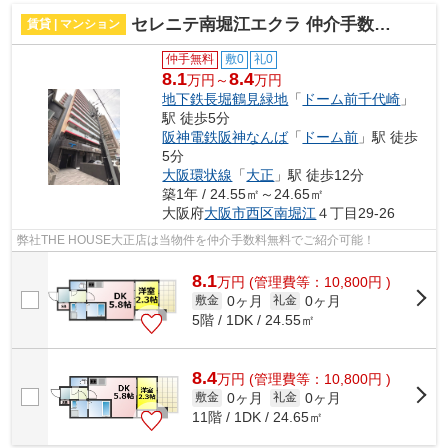
セレニテ南堀江エクラ 仲介手数料無料
賃貸 | マンション
仲手無料
敷0
礼0
8.1
8.4
万円～
万円
地下鉄長堀鶴見緑地
「
ドーム前千代崎
」
駅 徒歩5分
阪神電鉄阪神なんば
「
ドーム前
」駅 徒歩
5分
大阪環状線
「
大正
」駅 徒歩12分
築1年 / 24.55㎡～24.65㎡
大阪府
大阪市西区
南堀江
４丁目29-26
弊社THE HOUSE大正店は当物件を仲介手数料無料でご紹介可能！
8.1
万
円
(管理費等：10,800円 )
0ヶ月
0ヶ月
敷金
礼金
5階 / 1DK / 24.55㎡
8.4
万
円
(管理費等：10,800円 )
0ヶ月
0ヶ月
敷金
礼金
11階 / 1DK / 24.65㎡