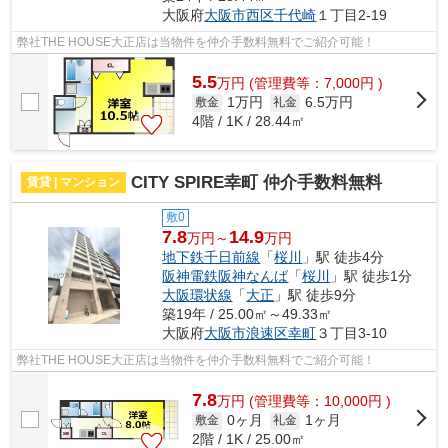
大阪府
大阪市西区
千代崎
１丁目2-19
弊社THE HOUSE大正店は当物件を仲介手数料無料でご紹介可能！
5.5
万
円
(管理費等：7,000円 )
1万円
6.5万円
敷金
礼金
4階 / 1K / 28.44㎡
CITY SPIRE幸町 仲介手数料無料
賃貸 | マンション
敷0
7.8
14.9
万円～
万円
地下鉄千日前線
「
桜川
」駅 徒歩4分
阪神電鉄阪神なんば
「
桜川
」駅 徒歩1分
大阪環状線
「
大正
」駅 徒歩9分
築19年 / 25.00㎡～49.33㎡
大阪府
大阪市浪速区
幸町
３丁目3-10
弊社THE HOUSE大正店は当物件を仲介手数料無料でご紹介可能！
7.8
万
円
(管理費等：10,000円 )
0ヶ月
1ヶ月
敷金
礼金
2階 / 1K / 25.00㎡