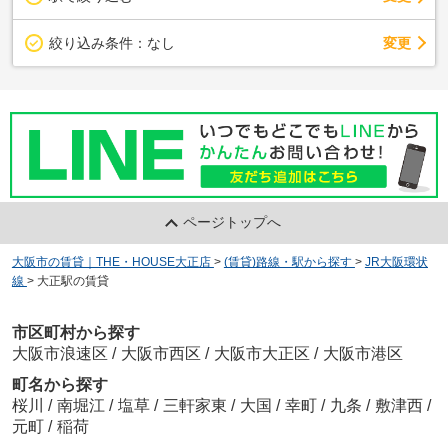
変更
絞り込み条件：
なし
ページトップへ
大阪市の賃貸｜THE・HOUSE大正店
>
(賃貸)路線・駅から探す
>
JR大阪環状
線
>
大正駅の賃貸
市区町村から探す
大阪市浪速区
/
大阪市西区
/
大阪市大正区
/
大阪市港区
町名から探す
桜川
/
南堀江
/
塩草
/
三軒家東
/
大国
/
幸町
/
九条
/
敷津西
/
元町
/
稲荷