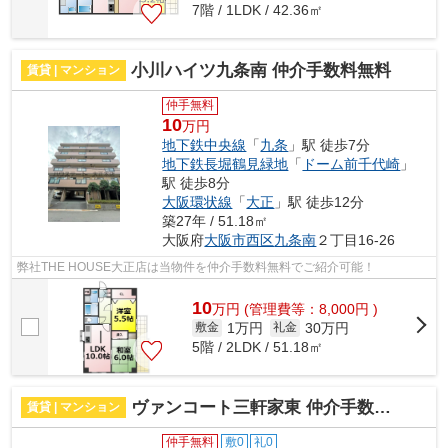
7階 / 1LDK / 42.36㎡
小川ハイツ九条南 仲介手数料無料
賃貸 | マンション
仲手無料
10
万円
地下鉄中央線
「
九条
」駅 徒歩7分
地下鉄長堀鶴見緑地
「
ドーム前千代崎
」
駅 徒歩8分
大阪環状線
「
大正
」駅 徒歩12分
築27年 / 51.18㎡
大阪府
大阪市西区
九条南
２丁目16‐26
弊社THE HOUSE大正店は当物件を仲介手数料無料でご紹介可能！
10
万
円
(管理費等：8,000円 )
1万円
30万円
敷金
礼金
5階 / 2LDK / 51.18㎡
ヴァンコート三軒家東 仲介手数料無料
賃貸 | マンション
仲手無料
敷0
礼0