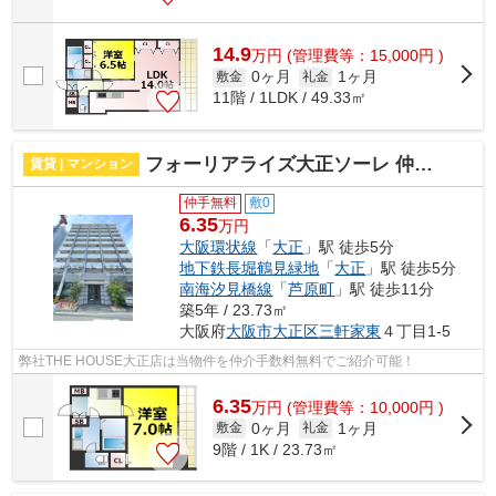
14.9
万
円
(管理費等：15,000円 )
0ヶ月
1ヶ月
敷金
礼金
11階 / 1LDK / 49.33㎡
フォーリアライズ大正ソーレ 仲介手数料無料
賃貸 | マンション
仲手無料
敷0
6.35
万円
大阪環状線
「
大正
」駅 徒歩5分
地下鉄長堀鶴見緑地
「
大正
」駅 徒歩5分
南海汐見橋線
「
芦原町
」駅 徒歩11分
築5年 / 23.73㎡
大阪府
大阪市大正区
三軒家東
４丁目1-5
弊社THE HOUSE大正店は当物件を仲介手数料無料でご紹介可能！
6.35
万
円
(管理費等：10,000円 )
0ヶ月
1ヶ月
敷金
礼金
9階 / 1K / 23.73㎡