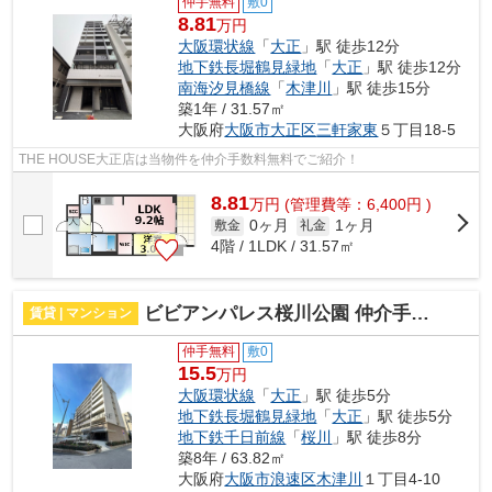
仲手無料
敷0
8.81
万円
大阪環状線
「
大正
」駅 徒歩12分
地下鉄長堀鶴見緑地
「
大正
」駅 徒歩12分
南海汐見橋線
「
木津川
」駅 徒歩15分
築1年 / 31.57㎡
大阪府
大阪市大正区
三軒家東
５丁目18-5
THE HOUSE大正店は当物件を仲介手数料無料でご紹介！
8.81
万
円
(管理費等：6,400円 )
0ヶ月
1ヶ月
敷金
礼金
4階 / 1LDK / 31.57㎡
ビビアンパレス桜川公園 仲介手数料無料
賃貸 | マンション
仲手無料
敷0
15.5
万円
大阪環状線
「
大正
」駅 徒歩5分
地下鉄長堀鶴見緑地
「
大正
」駅 徒歩5分
地下鉄千日前線
「
桜川
」駅 徒歩8分
築8年 / 63.82㎡
大阪府
大阪市浪速区
木津川
１丁目4-10