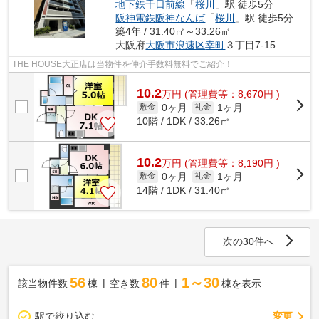
地下鉄千日前線
「
桜川
」駅 徒歩5分
阪神電鉄阪神なんば
「
桜川
」駅 徒歩5分
築4年 / 31.40㎡～33.26㎡
大阪府
大阪市浪速区
幸町
３丁目7-15
THE HOUSE大正店は当物件を仲介手数料無料でご紹介！
10.2
万
円
(管理費等：8,670円 )
0ヶ月
1ヶ月
敷金
礼金
10階 / 1DK / 33.26㎡
10.2
万
円
(管理費等：8,190円 )
0ヶ月
1ヶ月
敷金
礼金
14階 / 1DK / 31.40㎡
次の30件へ
56
80
1～30
該当物件数
棟
空き数
件
棟を表示
駅で絞り込む
変更