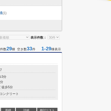
橋
(1)
表示件数：
29
33
1-29
件数
棟 空き数
件
棟表示
7
歩3分
3分
 徒歩5分
コンクリート
面積
詳細
検討リスト