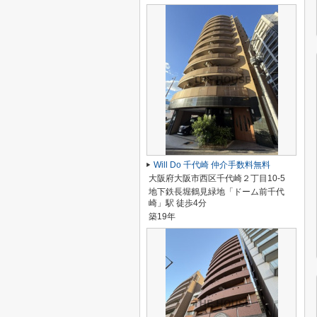
Will Do 千代崎 仲介手数料無料
大阪府大阪市西区千代崎２丁目10-5
地下鉄長堀鶴見緑地「ドーム前千代
崎」駅 徒歩4分
築19年