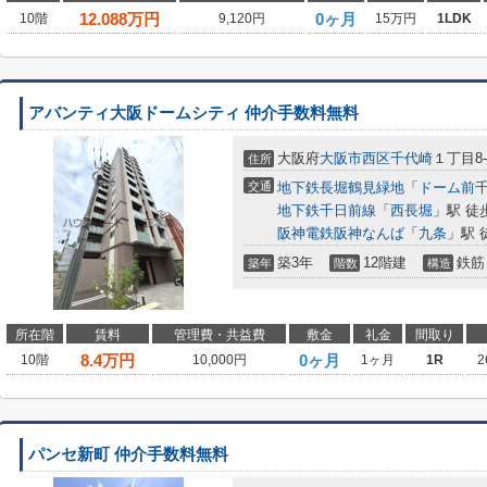
12.088
万円
0ヶ月
10階
9,120円
15万円
1LDK
アバンティ大阪ドームシティ 仲介手数料無料
大阪府
大阪市西区
千代崎
１丁目8-
住所
交通
地下鉄長堀鶴見緑地
「
ドーム前
地下鉄千日前線
「
西長堀
」駅 徒
阪神電鉄阪神なんば
「
九条
」駅 
築3年
12階建
鉄筋
築年
階数
構造
所在階
賃料
管理費・共益費
敷金
礼金
間取り
8.4
万円
0ヶ月
10階
10,000円
1ヶ月
1R
2
パンセ新町 仲介手数料無料