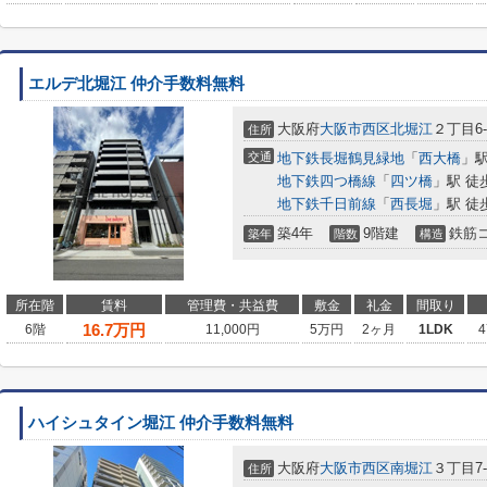
エルデ北堀江 仲介手数料無料
大阪府
大阪市西区
北堀江
２丁目6-
住所
交通
地下鉄長堀鶴見緑地
「
西大橋
」駅
地下鉄四つ橋線
「
四ツ橋
」駅 徒
地下鉄千日前線
「
西長堀
」駅 徒
築4年
9階建
鉄筋
築年
階数
構造
所在階
賃料
管理費・共益費
敷金
礼金
間取り
16.7
万円
6階
11,000円
5万円
2ヶ月
1LDK
4
ハイシュタイン堀江 仲介手数料無料
大阪府
大阪市西区
南堀江
３丁目7-
住所