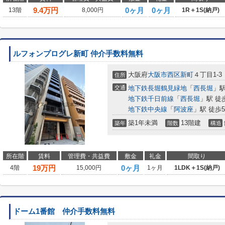
9.4
万円
0ヶ月
0ヶ月
13階
8,000円
1R＋1S(納戸)
ルフォンプログレ新町 仲介手数料無料
大阪府
大阪市西区
新町
４丁目1-3
住所
交通
地下鉄長堀鶴見緑地
「
西長堀
」駅
地下鉄千日前線
「
西長堀
」駅 徒
地下鉄中央線
「
阿波座
」駅 徒歩
築1年未満
13階建
築年
階数
構造
所在階
賃料
管理費・共益費
敷金
礼金
間取り
19
万円
0ヶ月
4階
15,000円
1ヶ月
1LDK＋1S(納戸)
ドーム1番館 仲介手数料無料