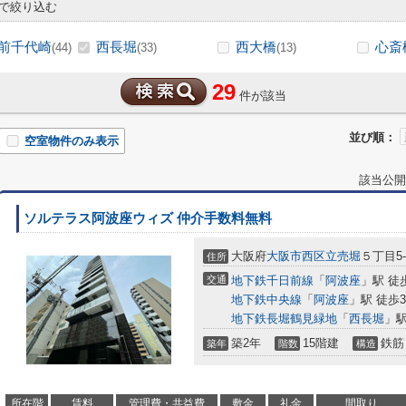
で絞り込む
前千代崎
西長堀
西大橋
心斎
(44)
(33)
(13)
29
件が該当
並び順：
空室物件のみ表示
該当公開
ソルテラス阿波座ウィズ 仲介手数料無料
大阪府
大阪市西区
立売堀
５丁目5-
住所
交通
地下鉄千日前線
「
阿波座
」駅 徒
地下鉄中央線
「
阿波座
」駅 徒歩
地下鉄長堀鶴見緑地
「
西長堀
」駅
築2年
15階建
鉄筋
築年
階数
構造
所在階
賃料
管理費・共益費
敷金
礼金
間取り