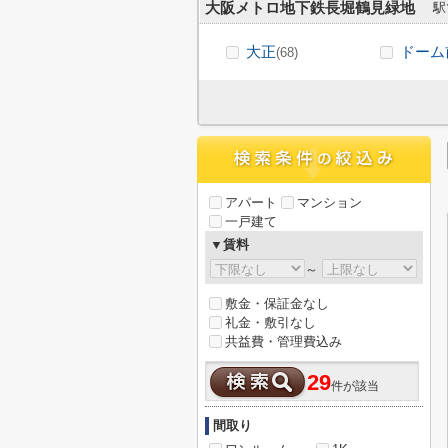
大阪メトロ地下鉄長堀鶴見緑地
駅
大正
ドーム
(68)
アパート
マンション
一戸建て
▼賃料
～
敷金・保証金なし
礼金・敷引なし
共益費・管理費込み
29
件が該当
間取り