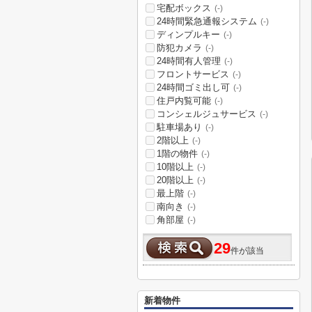
宅配ボックス
(-)
24時間緊急通報システム
(-)
ディンプルキー
(-)
防犯カメラ
(-)
24時間有人管理
(-)
フロントサービス
(-)
24時間ゴミ出し可
(-)
住戸内覧可能
(-)
コンシェルジュサービス
(-)
駐車場あり
(-)
2階以上
(-)
1階の物件
(-)
10階以上
(-)
20階以上
(-)
最上階
(-)
南向き
(-)
角部屋
(-)
29
件が該当
新着物件