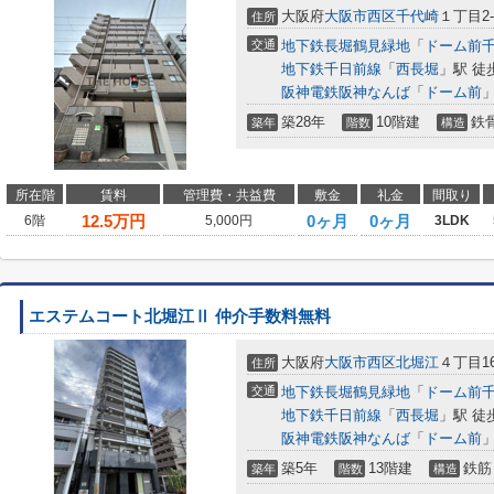
大阪府
大阪市西区
千代崎
１丁目2-
住所
交通
地下鉄長堀鶴見緑地
「
ドーム前
地下鉄千日前線
「
西長堀
」駅 徒
阪神電鉄阪神なんば
「
ドーム前
」
築28年
10階建
鉄
築年
階数
構造
所在階
賃料
管理費・共益費
敷金
礼金
間取り
12.5
万円
0ヶ月
0ヶ月
6階
5,000円
3LDK
エステムコート北堀江Ⅱ 仲介手数料無料
大阪府
大阪市西区
北堀江
４丁目16
住所
交通
地下鉄長堀鶴見緑地
「
ドーム前
地下鉄千日前線
「
西長堀
」駅 徒
阪神電鉄阪神なんば
「
ドーム前
」
築5年
13階建
鉄筋
築年
階数
構造