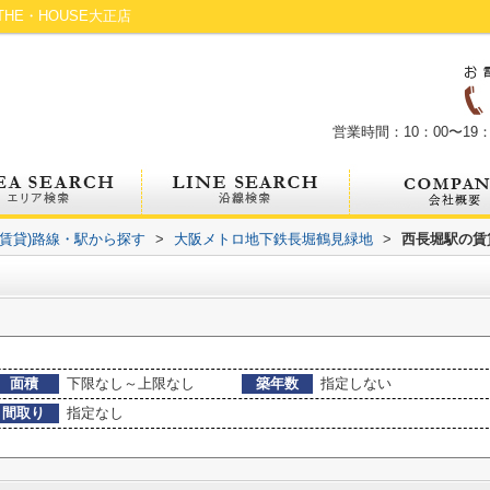
HE・HOUSE大正店
営業時間：10：00〜19：
(賃貸)路線・駅から探す
>
大阪メトロ地下鉄長堀鶴見緑地
>
西長堀駅の賃
面積
下限なし～上限なし
築年数
指定しない
間取り
指定なし