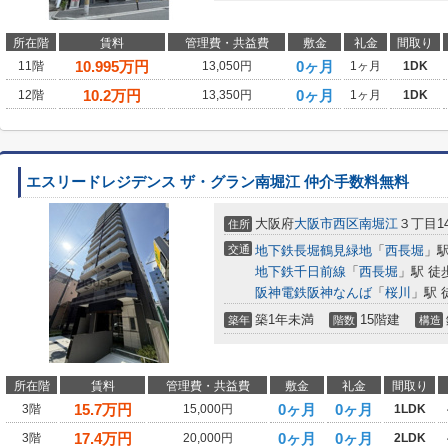
所在階
賃料
管理費・共益費
敷金
礼金
間取り
10.995
万円
0ヶ月
11階
13,050円
1ヶ月
1DK
10.2
万円
0ヶ月
12階
13,350円
1ヶ月
1DK
エスリードレジデンス ザ・グラン南堀江 仲介手数料無料
大阪府
大阪市西区
南堀江
３丁目14
住所
交通
地下鉄長堀鶴見緑地
「
西長堀
」駅
地下鉄千日前線
「
西長堀
」駅 徒
阪神電鉄阪神なんば
「
桜川
」駅 
築1年未満
15階建
築年
階数
構造
所在階
賃料
管理費・共益費
敷金
礼金
間取り
15.7
万円
0ヶ月
0ヶ月
3階
15,000円
1LDK
17.4
万円
0ヶ月
0ヶ月
3階
20,000円
2LDK