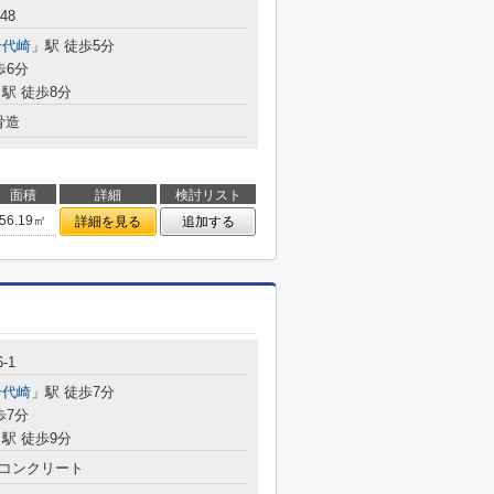
48
千代崎
」駅 徒歩5分
歩6分
駅 徒歩8分
骨造
面積
詳細
検討リスト
56.19㎡
詳細を見る
追加する
-1
千代崎
」駅 徒歩7分
歩7分
駅 徒歩9分
コンクリート