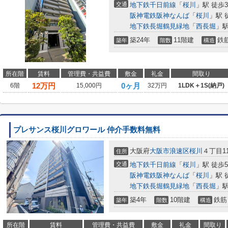
交通
地下鉄千日前線
「
桜川
」駅 徒歩
阪神電鉄阪神なんば
「
桜川
」駅 
地下鉄長堀鶴見緑地
「
西長堀
」駅
築24年
11階建
鉄
築年
階数
構造
所在階
賃料
管理費・共益費
敷金
礼金
間取り
12
万円
0ヶ月
6階
15,000円
32万円
1LDK＋1S(納戸)
プレサンス桜川グロワール 仲介手数料無料
大阪府
大阪市浪速区
桜川
４丁目11
住所
交通
地下鉄千日前線
「
桜川
」駅 徒歩
阪神電鉄阪神なんば
「
桜川
」駅 
地下鉄長堀鶴見緑地
「
西長堀
」駅
築4年
10階建
鉄筋
築年
階数
構造
所在階
賃料
管理費・共益費
敷金
礼金
間取り