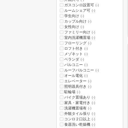
ガスコンロ設置可
(-)
ルームシェア可
(-)
学生向け
(-)
カップル向け
(-)
女性向け
(-)
ファミリー向け
(-)
室内洗濯機置場
(-)
フローリング
(-)
ロフト付き
(-)
メゾネット
(-)
ベランダ
(-)
バルコニー
(-)
ルーフバルコニー
(-)
オール電化
(-)
エレベーター
(-)
照明器具付き
(-)
駐輪場
(-)
バイク置場あり
(-)
家具・家電付き
(-)
洗濯機置場有
(-)
外観タイル張り
(-)
コンロ２口以上
(-)
食器洗い乾燥機
(-)