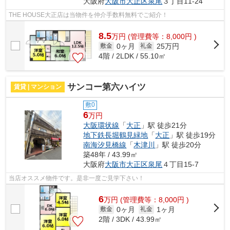
大阪府
大阪市大正区
泉尾
３丁目11-24
THE HOUSE大正店は当物件を仲介手数料無料でご紹介！
8.5
万
円
(管理費等：8,000円 )
0ヶ月
25万円
敷金
礼金
4階 / 2LDK / 55.10㎡
サンコー第六ハイツ
賃貸 | マンション
敷0
6
万円
大阪環状線
「
大正
」駅 徒歩21分
地下鉄長堀鶴見緑地
「
大正
」駅 徒歩19分
南海汐見橋線
「
木津川
」駅 徒歩20分
築48年 / 43.99㎡
大阪府
大阪市大正区
泉尾
４丁目15-7
当店オススメ物件です。是非一度ご見学下さい！
6
万
円
(管理費等：8,000円 )
0ヶ月
1ヶ月
敷金
礼金
2階 / 3DK / 43.99㎡