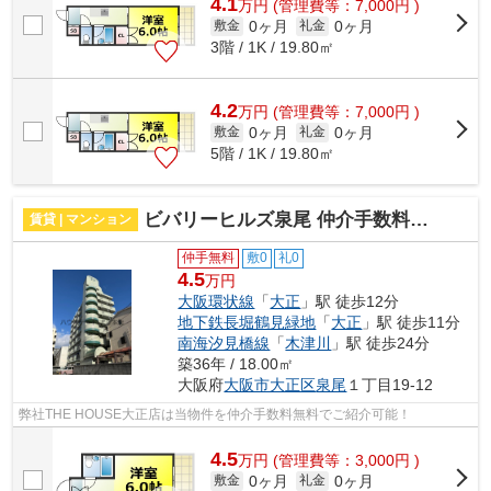
4.1
万
円
(管理費等：7,000円 )
0ヶ月
0ヶ月
敷金
礼金
3階 / 1K / 19.80㎡
4.2
万
円
(管理費等：7,000円 )
0ヶ月
0ヶ月
敷金
礼金
5階 / 1K / 19.80㎡
ビバリーヒルズ泉尾 仲介手数料無料
賃貸 | マンション
仲手無料
敷0
礼0
4.5
万円
大阪環状線
「
大正
」駅 徒歩12分
地下鉄長堀鶴見緑地
「
大正
」駅 徒歩11分
南海汐見橋線
「
木津川
」駅 徒歩24分
築36年 / 18.00㎡
大阪府
大阪市大正区
泉尾
１丁目19-12
弊社THE HOUSE大正店は当物件を仲介手数料無料でご紹介可能！
4.5
万
円
(管理費等：3,000円 )
0ヶ月
0ヶ月
敷金
礼金