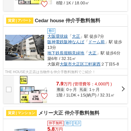
8階 / 1K / 18.00㎡
Cedar house 仲介手数料無料
賃貸 | アパート
敷0
大阪環状線
「
大正
」駅 徒歩7分
阪神電鉄阪神なんば
「
ドーム前
」駅 徒歩
13分
地下鉄長堀鶴見緑地
「
大正
」駅 徒歩6分
築6年 / 32.31㎡
大阪府
大阪市大正区
三軒家西
２丁目5-8
THE HOUSE大正店は当物件を仲介手数料無料でご紹介！
7.9
万
円
(管理費等：4,000円 )
0ヶ月
1ヶ月
敷金
礼金
1階 / 1LDK＋1S(納戸) / 32.31㎡
メリー大正 仲介手数料無料
賃貸 | マンション
仲手無料
敷0
礼0
5.8
万円