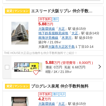
エスリード大阪リブレ 仲介手数料無料
賃貸 | マンション
仲手無料
敷0
5.88
万円
大阪環状線
「
大正
」駅 徒歩15分
地下鉄長堀鶴見緑地
「
大正
」駅 徒歩14分
南海汐見橋線
「
木津川
」駅 徒歩15分
築2年 / 21.09㎡
大阪府
大阪市大正区
千島
１丁目10-14
THE HOUSE大正店は当物件を仲介手数料無料でご紹介！
5.88
万
円
(管理費等：8,000円 )
0万円
6.68万円
敷金
礼金
8階 / 1K / 21.09㎡
プログレス泉尾 仲介手数料無料
賃貸 | マンション
仲手無料
敷0
礼0
4.2
万円
大阪環状線
「
大正
」駅 徒歩15分