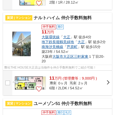
2階 / 1R / 28.12㎡
ナルトハイム 仲介手数料無料
賃貸 | マンション
仲手無料
敷0
11
万円
大阪環状線
「
大正
」駅 徒歩4分
地下鉄長堀鶴見緑地
「
大正
」駅 徒歩2分
南海汐見橋線
「
芦原町
」駅 徒歩15分
築23年 / 54.52㎡
大阪府
大阪市大正区
三軒家東
１丁目20-
20
弊社THE HOUSE大正店は当物件を仲介手数料無料でご紹介可能！
11
万
円
(管理費等：9,000円 )
0ヶ月
2ヶ月
敷金
礼金
6階 / 2LDK / 54.52㎡
ユーメゾン51 仲介手数料無料
賃貸 | マンション
仲手無料
敷0
礼0