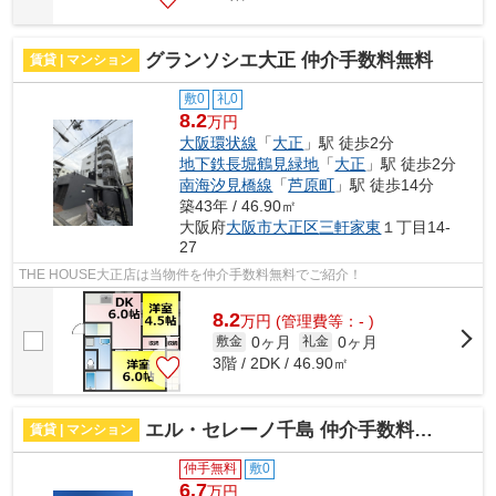
グランソシエ大正 仲介手数料無料
賃貸 | マンション
敷0
礼0
8.2
万円
大阪環状線
「
大正
」駅 徒歩2分
地下鉄長堀鶴見緑地
「
大正
」駅 徒歩2分
南海汐見橋線
「
芦原町
」駅 徒歩14分
築43年 / 46.90㎡
大阪府
大阪市大正区
三軒家東
１丁目14-
27
THE HOUSE大正店は当物件を仲介手数料無料でご紹介！
8.2
万
円
(管理費等：- )
0ヶ月
0ヶ月
敷金
礼金
3階 / 2DK / 46.90㎡
エル・セレーノ千島 仲介手数料無料
賃貸 | マンション
仲手無料
敷0
6.7
万円