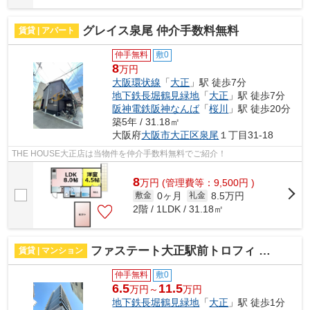
グレイス泉尾 仲介手数料無料
賃貸 | アパート
仲手無料
敷0
8
万円
大阪環状線
「
大正
」駅 徒歩7分
地下鉄長堀鶴見緑地
「
大正
」駅 徒歩7分
阪神電鉄阪神なんば
「
桜川
」駅 徒歩20分
築5年 / 31.18㎡
大阪府
大阪市大正区
泉尾
１丁目31-18
THE HOUSE大正店は当物件を仲介手数料無料でご紹介！
8
万
円
(管理費等：9,500円 )
0ヶ月
8.5万円
敷金
礼金
2階 / 1LDK / 31.18㎡
ファステート大正駅前トロフィ 仲介手数料無料
賃貸 | マンション
仲手無料
敷0
6.5
11.5
万円～
万円
地下鉄長堀鶴見緑地
「
大正
」駅 徒歩1分