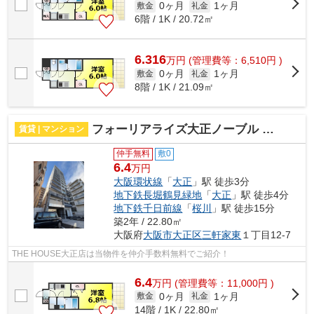
0ヶ月
1ヶ月
敷金
礼金
6階 / 1K / 20.72㎡
6.316
万
円
(管理費等：6,510円 )
0ヶ月
1ヶ月
敷金
礼金
8階 / 1K / 21.09㎡
フォーリアライズ大正ノーブル 仲介手数料無料
賃貸 | マンション
仲手無料
敷0
6.4
万円
大阪環状線
「
大正
」駅 徒歩3分
地下鉄長堀鶴見緑地
「
大正
」駅 徒歩4分
地下鉄千日前線
「
桜川
」駅 徒歩15分
築2年 / 22.80㎡
大阪府
大阪市大正区
三軒家東
１丁目12-7
THE HOUSE大正店は当物件を仲介手数料無料でご紹介！
6.4
万
円
(管理費等：11,000円 )
0ヶ月
1ヶ月
敷金
礼金
14階 / 1K / 22.80㎡