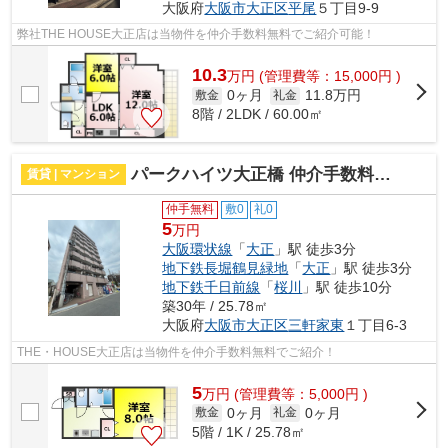
大阪府
大阪市大正区
平尾
５丁目9-9
弊社THE HOUSE大正店は当物件を仲介手数料無料でご紹介可能！
10.3
万
円
(管理費等：15,000円 )
0ヶ月
11.8万円
敷金
礼金
8階 / 2LDK / 60.00㎡
パークハイツ大正橋 仲介手数料無料
賃貸 | マンション
仲手無料
敷0
礼0
5
万円
大阪環状線
「
大正
」駅 徒歩3分
地下鉄長堀鶴見緑地
「
大正
」駅 徒歩3分
地下鉄千日前線
「
桜川
」駅 徒歩10分
築30年 / 25.78㎡
大阪府
大阪市大正区
三軒家東
１丁目6-3
THE・HOUSE大正店は当物件を仲介手数料無料でご紹介！
5
万
円
(管理費等：5,000円 )
0ヶ月
0ヶ月
敷金
礼金
5階 / 1K / 25.78㎡