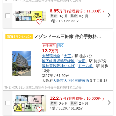
THE HOUSE大正店は当物件を仲介手数料無料でご紹介！
6.85
万
円
(管理費等：11,000円 )
0ヶ月
0ヶ月
敷金
礼金
9階 / 1K / 22.33㎡
メゾンドーム三軒家 仲介手数料無料
賃貸 | マンション
仲手無料
敷0
12.2
万円
大阪環状線
「
大正
」駅 徒歩7分
地下鉄長堀鶴見緑地
「
大正
」駅 徒歩7分
阪神電鉄阪神なんば
「
ドーム前
」駅 徒歩
13分
築27年 / 61.92㎡
大阪府
大阪市大正区
三軒家西
３丁目6-18
THE HOUSE大正店は当物件を仲介手数料無料でご紹介！
12.2
万
円
(管理費等：10,000円 )
0ヶ月
2ヶ月
敷金
礼金
4階 / 3LDK / 61.92㎡