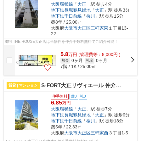
大阪環状線
「
大正
」駅 徒歩4分
地下鉄長堀鶴見緑地
「
大正
」駅 徒歩3分
地下鉄千日前線
「
桜川
」駅 徒歩15分
築8年 / 25.00㎡
大阪府
大阪市大正区
三軒家東
１丁目13-
22
弊社THE HOUSE大正店は当物件を仲介手数料無料でご紹介可能！
5.8
万
円
(管理費等：8,000円 )
0ヶ月
0ヶ月
敷金
礼金
7階 / 1K / 25.00㎡
S-FORT大正リヴィエール 仲介手数料無料
賃貸 | マンション
仲手無料
敷0
礼0
6.85
万円
大阪環状線
「
大正
」駅 徒歩7分
地下鉄長堀鶴見緑地
「
大正
」駅 徒歩6分
地下鉄千日前線
「
桜川
」駅 徒歩18分
築5年 / 22.33㎡
大阪府
大阪市大正区
三軒家西
３丁目1-5