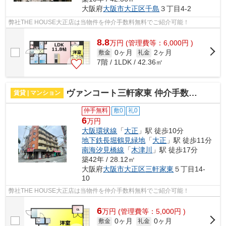
大阪府
大阪市大正区
千島
３丁目4-2
弊社THE HOUSE大正店は当物件を仲介手数料無料でご紹介可能！
8.8
万
円
(管理費等：6,000円 )
0ヶ月
2ヶ月
敷金
礼金
7階 / 1LDK / 42.36㎡
ヴァンコート三軒家東 仲介手数料無料
賃貸 | マンション
仲手無料
敷0
礼0
6
万円
大阪環状線
「
大正
」駅 徒歩10分
地下鉄長堀鶴見緑地
「
大正
」駅 徒歩11分
南海汐見橋線
「
木津川
」駅 徒歩17分
築42年 / 28.12㎡
大阪府
大阪市大正区
三軒家東
５丁目14-
10
弊社THE HOUSE大正店は当物件を仲介手数料無料でご紹介可能！
6
万
円
(管理費等：5,000円 )
0ヶ月
0ヶ月
敷金
礼金