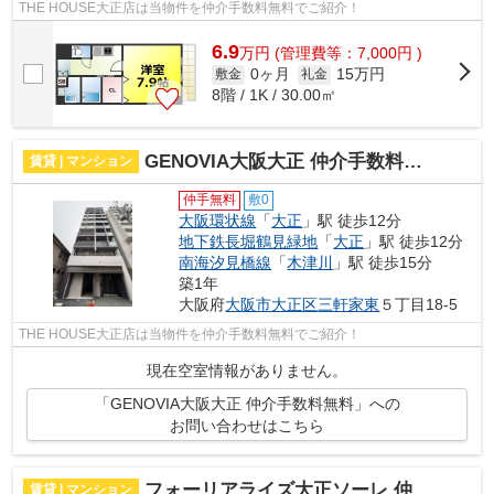
THE HOUSE大正店は当物件を仲介手数料無料でご紹介！
6.9
万
円
(管理費等：7,000円 )
0ヶ月
15万円
敷金
礼金
8階 / 1K / 30.00㎡
GENOVIA大阪大正 仲介手数料無料
賃貸 | マンション
仲手無料
敷0
大阪環状線
「
大正
」駅 徒歩12分
地下鉄長堀鶴見緑地
「
大正
」駅 徒歩12分
南海汐見橋線
「
木津川
」駅 徒歩15分
築1年
大阪府
大阪市大正区
三軒家東
５丁目18-5
THE HOUSE大正店は当物件を仲介手数料無料でご紹介！
現在空室情報がありません。
「GENOVIA大阪大正 仲介手数料無料」への
お問い合わせはこちら
フォーリアライズ大正ソーレ 仲介手数料無料
賃貸 | マンション