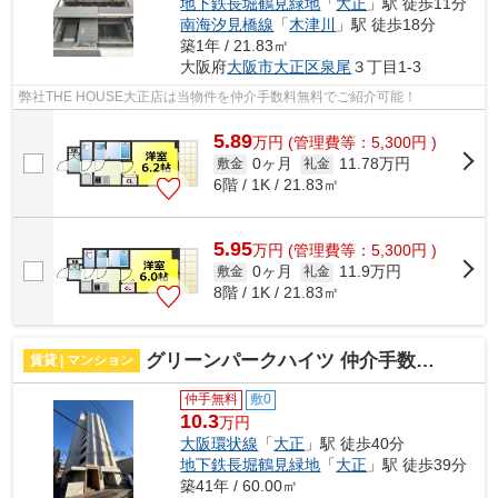
地下鉄長堀鶴見緑地
「
大正
」駅 徒歩11分
南海汐見橋線
「
木津川
」駅 徒歩18分
築1年 / 21.83㎡
大阪府
大阪市大正区
泉尾
３丁目1-3
弊社THE HOUSE大正店は当物件を仲介手数料無料でご紹介可能！
5.89
万
円
(管理費等：5,300円 )
0ヶ月
11.78万円
敷金
礼金
6階 / 1K / 21.83㎡
5.95
万
円
(管理費等：5,300円 )
0ヶ月
11.9万円
敷金
礼金
8階 / 1K / 21.83㎡
グリーンパークハイツ 仲介手数料無料
賃貸 | マンション
仲手無料
敷0
10.3
万円
大阪環状線
「
大正
」駅 徒歩40分
地下鉄長堀鶴見緑地
「
大正
」駅 徒歩39分
築41年 / 60.00㎡