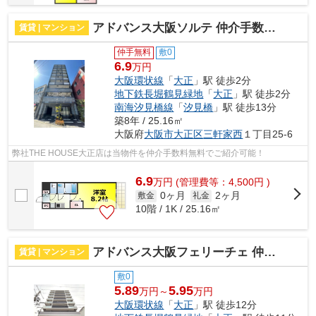
アドバンス大阪ソルテ 仲介手数料無料
賃貸 | マンション
仲手無料
敷0
6.9
万円
大阪環状線
「
大正
」駅 徒歩2分
地下鉄長堀鶴見緑地
「
大正
」駅 徒歩2分
南海汐見橋線
「
汐見橋
」駅 徒歩13分
築8年 / 25.16㎡
大阪府
大阪市大正区
三軒家西
１丁目25-6
弊社THE HOUSE大正店は当物件を仲介手数料無料でご紹介可能！
6.9
万
円
(管理費等：4,500円 )
0ヶ月
2ヶ月
敷金
礼金
10階 / 1K / 25.16㎡
アドバンス大阪フェリーチェ 仲介手数料無料
賃貸 | マンション
敷0
5.89
5.95
万円～
万円
大阪環状線
「
大正
」駅 徒歩12分