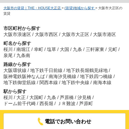
大阪市の賃貸｜THE・HOUSE大正店
>
(賃貸)地域から探す
>
大阪市大正区の
賃貸
市区町村から探す
大阪市浪速区
/
大阪市西区
/
大阪市大正区
/
大阪市港区
町名から探す
桜川
/
南堀江
/
幸町
/
塩草
/
大国
/
九条
/
三軒家東
/
元町
/
泉尾
/
九条南
路線から探す
大阪環状線
/
地下鉄千日前線
/
地下鉄長堀鶴見緑地
/
阪神電鉄阪神なんば
/
南海汐見橋線
/
地下鉄四つ橋線
/
地下鉄御堂筋線
/
関西本線
/
地下鉄中央線
/
南海本線
駅から探す
桜川
/
大正
/
大国町
/
九条
/
芦原橋
/
汐見橋
/
ドーム前千代崎
/
西長堀
/
ＪＲ難波
/
芦原町
電話でお問い合わせ