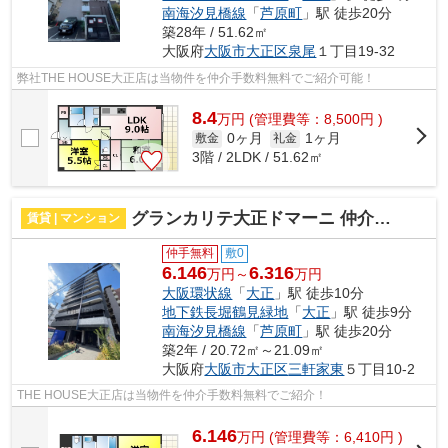
南海汐見橋線
「
芦原町
」駅 徒歩20分
築28年 / 51.62㎡
大阪府
大阪市大正区
泉尾
１丁目19-32
弊社THE HOUSE大正店は当物件を仲介手数料無料でご紹介可能！
8.4
万
円
(管理費等：8,500円 )
0ヶ月
1ヶ月
敷金
礼金
3階 / 2LDK / 51.62㎡
グランカリテ大正ドマーニ 仲介手数料無料
賃貸 | マンション
仲手無料
敷0
6.146
6.316
万円～
万円
大阪環状線
「
大正
」駅 徒歩10分
地下鉄長堀鶴見緑地
「
大正
」駅 徒歩9分
南海汐見橋線
「
芦原町
」駅 徒歩20分
築2年 / 20.72㎡～21.09㎡
大阪府
大阪市大正区
三軒家東
５丁目10-2
THE HOUSE大正店は当物件を仲介手数料無料でご紹介！
6.146
万
円
(管理費等：6,410円 )