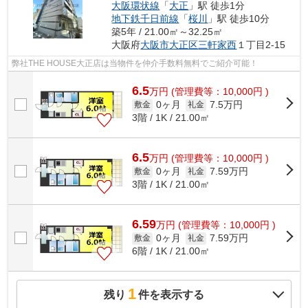
大阪環状線
「
大正
」駅 徒歩1分
地下鉄千日前線
「
桜川
」駅 徒歩10分
築5年 / 21.00㎡～32.25㎡
大阪府
大阪市大正区
三軒家西
１丁目2-15
弊社THE HOUSE大正店は当物件を仲介手数料無料でご紹介可能！
6.5
万
円
(管理費等：10,000円 )
0ヶ月
7.5万円
敷金
礼金
3階 / 1K / 21.00㎡
6.5
万
円
(管理費等：10,000円 )
0ヶ月
7.59万円
敷金
礼金
3階 / 1K / 21.00㎡
6.59
万
円
(管理費等：10,000円 )
0ヶ月
7.59万円
敷金
礼金
6階 / 1K / 21.00㎡
1
残り
件を表示する