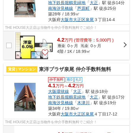
地下鉄長堀鶴見緑地
「
大正
」駅 徒歩14分
南海汐見橋線
「
芦原町
」駅 徒歩25分
築28年 / 18.99㎡
大阪府
大阪市大正区
泉尾
３丁目14-4
THE HOUSE大正店は当物件を仲介手数料無料でご紹介！
4.2
万
円
(管理費等：5,000円 )
0ヶ月
0ヶ月
敷金
礼金
4階 / 1K / 18.99㎡
東洋プラザ泉尾 仲介手数料無料
賃貸 | マンション
仲手無料
敷0
礼0
4.1
4.2
万円～
万円
大阪環状線
「
大正
」駅 徒歩18分
地下鉄長堀鶴見緑地
「
大正
」駅 徒歩17分
南海汐見橋線
「
木津川
」駅 徒歩19分
築34年 / 19.80㎡
大阪府
大阪市大正区
泉尾
４丁目17-12
THE HOUSE大正店は当物件を仲介手数料無料でご紹介！