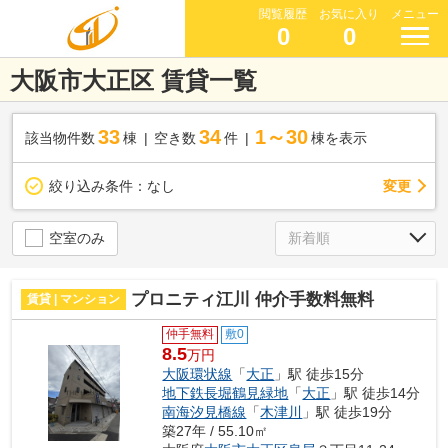
閲覧履歴
お気に入り
メニュー
0
0
大阪市大正区 賃貸一覧
33
34
1～30
該当物件数
棟
空き数
件
棟を表示
変更
絞り込み条件：
なし
空室のみ
プロニティ江川 仲介手数料無料
賃貸 | マンション
仲手無料
敷0
8.5
万円
大阪環状線
「
大正
」駅 徒歩15分
地下鉄長堀鶴見緑地
「
大正
」駅 徒歩14分
南海汐見橋線
「
木津川
」駅 徒歩19分
築27年 / 55.10㎡