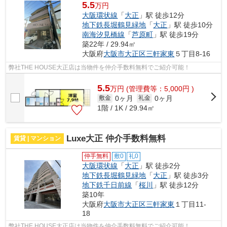
5.5
万円
大阪環状線
「
大正
」駅 徒歩12分
地下鉄長堀鶴見緑地
「
大正
」駅 徒歩10分
南海汐見橋線
「
芦原町
」駅 徒歩19分
築22年 / 29.94㎡
大阪府
大阪市大正区
三軒家東
５丁目8-16
弊社THE HOUSE大正店は当物件を仲介手数料無料でご紹介可能！
5.5
万
円
(管理費等：5,000円 )
0ヶ月
0ヶ月
敷金
礼金
1階 / 1K / 29.94㎡
Luxe大正 仲介手数料無料
賃貸 | マンション
仲手無料
敷0
礼0
大阪環状線
「
大正
」駅 徒歩2分
地下鉄長堀鶴見緑地
「
大正
」駅 徒歩3分
地下鉄千日前線
「
桜川
」駅 徒歩12分
築10年
大阪府
大阪市大正区
三軒家東
１丁目11-
18
弊社THE HOUSE大正店は当物件を仲介手数料無料でご紹介可能！