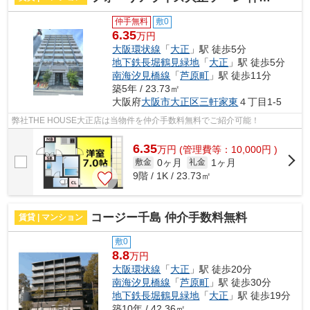
仲手無料
敷0
6.35
万円
大阪環状線
「
大正
」駅 徒歩5分
地下鉄長堀鶴見緑地
「
大正
」駅 徒歩5分
南海汐見橋線
「
芦原町
」駅 徒歩11分
築5年 / 23.73㎡
大阪府
大阪市大正区
三軒家東
４丁目1-5
弊社THE HOUSE大正店は当物件を仲介手数料無料でご紹介可能！
6.35
万
円
(管理費等：10,000円 )
0ヶ月
1ヶ月
敷金
礼金
9階 / 1K / 23.73㎡
コージー千島 仲介手数料無料
賃貸 | マンション
敷0
8.8
万円
大阪環状線
「
大正
」駅 徒歩20分
南海汐見橋線
「
芦原町
」駅 徒歩30分
地下鉄長堀鶴見緑地
「
大正
」駅 徒歩19分
築10年 / 42.36㎡