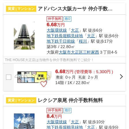
アドバンス大阪カーサ 仲介手数料無料
賃貸 | マンション
仲手無料
敷0
6.68
万円
大阪環状線
「
大正
」駅 徒歩6分
地下鉄長堀鶴見緑地
「
大正
」駅 徒歩6分
地下鉄千日前線
「
桜川
」駅 徒歩17分
築3年 / 22.80㎡
大阪府
大阪市大正区
三軒家西
３丁目4-5
THE HOUSE大正店は当物件を仲介手数料無料でご紹介！
6.68
万
円
(管理費等：5,300円 )
0ヶ月
2ヶ月
敷金
礼金
14階 / 1K / 22.80㎡
レクシア泉尾 仲介手数料無料
賃貸 | マンション
仲手無料
敷0
8.4
万円
大阪環状線
「
大正
」駅 徒歩10分
地下鉄長堀鶴見緑地
「
大正
」駅 徒歩9分