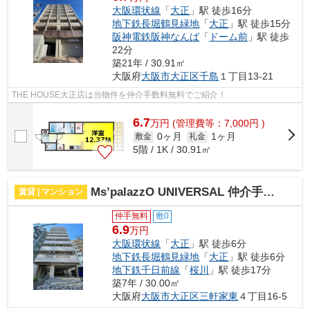
大阪環状線
「
大正
」駅 徒歩16分
地下鉄長堀鶴見緑地
「
大正
」駅 徒歩15分
阪神電鉄阪神なんば
「
ドーム前
」駅 徒歩
22分
築21年 / 30.91㎡
大阪府
大阪市大正区
千島
１丁目13-21
THE HOUSE大正店は当物件を仲介手数料無料でご紹介！
6.7
万
円
(管理費等：7,000円 )
0ヶ月
1ヶ月
敷金
礼金
5階 / 1K / 30.91㎡
Ms’palazzO UNIVERSAL 仲介手数料無料
賃貸 | マンション
仲手無料
敷0
6.9
万円
大阪環状線
「
大正
」駅 徒歩6分
地下鉄長堀鶴見緑地
「
大正
」駅 徒歩6分
地下鉄千日前線
「
桜川
」駅 徒歩17分
築7年 / 30.00㎡
大阪府
大阪市大正区
三軒家東
４丁目16-5