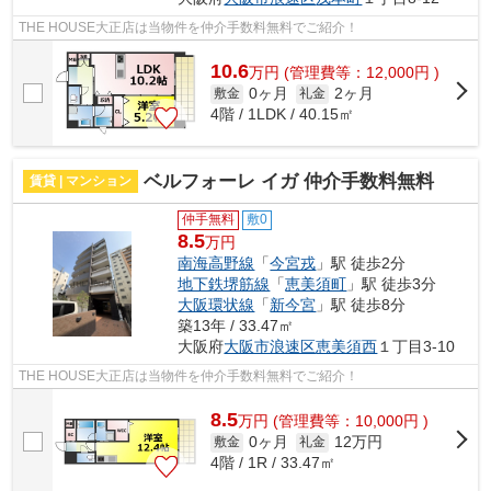
THE HOUSE大正店は当物件を仲介手数料無料でご紹介！
10.6
万
円
(管理費等：12,000円 )
0ヶ月
2ヶ月
敷金
礼金
4階 / 1LDK / 40.15㎡
ベルフォーレ イガ 仲介手数料無料
賃貸 | マンション
仲手無料
敷0
8.5
万円
南海高野線
「
今宮戎
」駅 徒歩2分
地下鉄堺筋線
「
恵美須町
」駅 徒歩3分
大阪環状線
「
新今宮
」駅 徒歩8分
築13年 / 33.47㎡
大阪府
大阪市浪速区
恵美須西
１丁目3-10
THE HOUSE大正店は当物件を仲介手数料無料でご紹介！
8.5
万
円
(管理費等：10,000円 )
0ヶ月
12万円
敷金
礼金
4階 / 1R / 33.47㎡