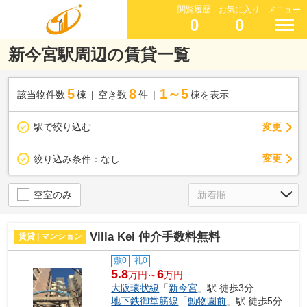
閲覧履歴
お気に入り
メニュー
0
0
新今宮駅周辺の賃貸一覧
5
8
1～5
該当物件数
棟
空き数
件
棟を表示
駅で絞り込む
変更
変更
絞り込み条件：
なし
空室のみ
Villa Kei 仲介手数料無料
賃貸 | マンション
敷0
礼0
5.8
6
万円～
万円
大阪環状線
「
新今宮
」駅 徒歩3分
地下鉄御堂筋線
「
動物園前
」駅 徒歩5分