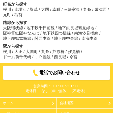
町名から探す
桜川
/
南堀江
/
塩草
/
大国
/
幸町
/
三軒家東
/
九条
/
敷津西
/
元町
/
稲荷
路線から探す
大阪環状線
/
地下鉄千日前線
/
地下鉄長堀鶴見緑地
/
阪神電鉄阪神なんば
/
地下鉄四つ橋線
/
南海汐見橋線
/
地下鉄御堂筋線
/
関西本線
/
地下鉄中央線
/
南海本線
駅から探す
桜川
/
大正
/
大国町
/
九条
/
芦原橋
/
汐見橋
/
ドーム前千代崎
/
ＪＲ難波
/
西長堀
/
今宮
電話でお問い合わせ
営業時間：
10：00〜19：00
定休日：
なし（年中無休）（不定休）
ホーム
会社概要