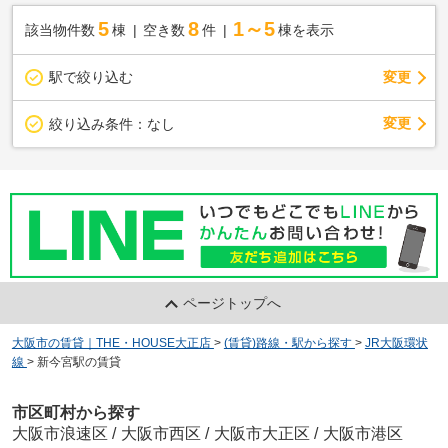
5
8
1～5
該当物件数
棟
空き数
件
棟を表示
駅で絞り込む
変更
変更
絞り込み条件：
なし
ページトップへ
大阪市の賃貸｜THE・HOUSE大正店
>
(賃貸)路線・駅から探す
>
JR大阪環状
線
>
新今宮駅の賃貸
市区町村から探す
大阪市浪速区
/
大阪市西区
/
大阪市大正区
/
大阪市港区