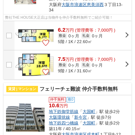
大阪府
大阪市浪速区
恵美須西
３丁目13-
34
弊社THE HOUSE大正店は当物件を仲介手数料無料でご紹介可能！
6.2
万
円
(管理費等：7,000円 )
0ヶ月
0ヶ月
敷金
礼金
5階 / 1K / 22.60㎡
7.5
万
円
(管理費等：7,000円 )
0ヶ月
0ヶ月
敷金
礼金
9階 / 1K / 31.60㎡
フェリーチェ難波 仲介手数料無料
賃貸 | マンション
仲手無料
敷0
10.6
万円
地下鉄御堂筋線
「
大国町
」駅 徒歩2分
大阪環状線
「
新今宮
」駅 徒歩7分
地下鉄四つ橋線
「
大国町
」駅 徒歩2分
築11年 / 40.15㎡
大阪府
大阪市浪速区
戎本町
１丁目8-12