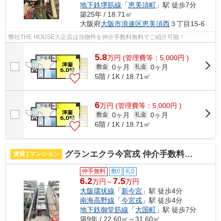
地下鉄堺筋線
「
恵美須町
」駅 徒歩7分
築25年 / 18.71㎡
大阪府
大阪市浪速区
恵美須西
３丁目15-6
弊社THE HOUSE大正店は当物件を仲介手数料無料でご紹介可能！
5.8
万
円
(管理費等：5,000円 )
0ヶ月
0ヶ月
敷金
礼金
5階 / 1K / 18.71㎡
6
万
円
(管理費等：5,000円 )
0ヶ月
0ヶ月
敷金
礼金
6階 / 1K / 18.71㎡
グランエクラ今宮戎 仲介手数料無料
賃貸 | マンション
仲手無料
敷0
礼0
6.2
7.5
万円～
万円
大阪環状線
「
新今宮
」駅 徒歩4分
南海高野線
「
今宮戎
」駅 徒歩4分
地下鉄御堂筋線
「
大国町
」駅 徒歩7分
築9年 / 22.60㎡～31.60㎡