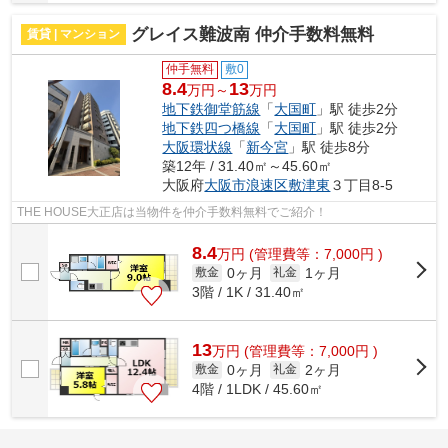
グレイス難波南 仲介手数料無料
賃貸 | マンション
仲手無料
敷0
8.4
13
万円～
万円
地下鉄御堂筋線
「
大国町
」駅 徒歩2分
地下鉄四つ橋線
「
大国町
」駅 徒歩2分
大阪環状線
「
新今宮
」駅 徒歩8分
築12年 / 31.40㎡～45.60㎡
大阪府
大阪市浪速区
敷津東
３丁目8-5
THE HOUSE大正店は当物件を仲介手数料無料でご紹介！
8.4
万
円
(管理費等：7,000円 )
0ヶ月
1ヶ月
敷金
礼金
3階 / 1K / 31.40㎡
13
万
円
(管理費等：7,000円 )
0ヶ月
2ヶ月
敷金
礼金
4階 / 1LDK / 45.60㎡