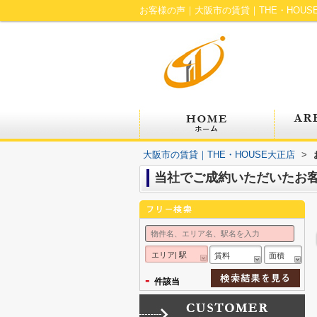
お客様の声｜大阪市の賃貸｜THE・HOUS
大阪市の賃貸｜THE・HOUSE大正店
>
当社でご成約いただいたお
エリア| 駅
賃料
面積
-
件該当