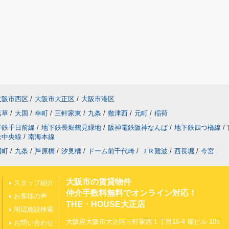
大阪市西区
/
大阪市大正区
/
大阪市港区
塩草
/
大国
/
幸町
/
三軒家東
/
九条
/
敷津西
/
元町
/
稲荷
下鉄千日前線
/
地下鉄長堀鶴見緑地
/
阪神電鉄阪神なんば
/
地下鉄四つ橋線
/
鉄中央線
/
南海本線
国町
/
九条
/
芦原橋
/
汐見橋
/
ドーム前千代崎
/
ＪＲ難波
/
西長堀
/
今宮
大阪市の賃貸物件
スタッフ紹介
仲介手数料無料でオンライン対応！
お客様の声
THE・HOUSE大正店
周辺施設検索
大阪府大阪市大正区三軒家西１丁目16-4 畑ビル 105
お問い合わせ