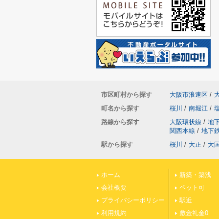
市区町村から探す
大阪市浪速区
/
町名から探す
桜川
/
南堀江
/
路線から探す
大阪環状線
/
地
関西本線
/
地下
駅から探す
桜川
/
大正
/
大
ホーム
新築・築浅
会社概要
ペット可
プライバシーポリシー
駅近
利用規約
敷金礼金0