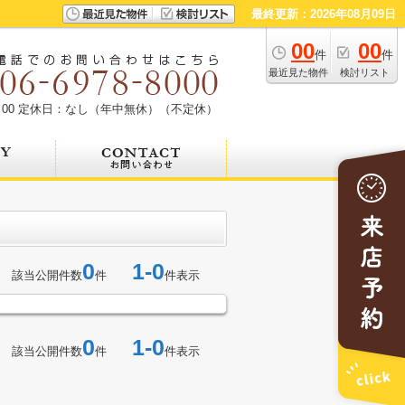
最終更新：2026年08月09日
00
00
件
件
最近見た物件
検討リスト
00
定休日：なし（年中無休）（不定休）
0
1-0
該当公開件数
件
件表示
0
1-0
該当公開件数
件
件表示