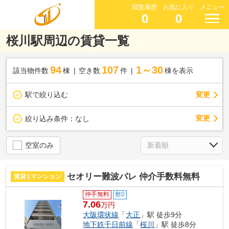
閲覧履歴
お気に入り
メニュー
0
0
桜川駅周辺の賃貸一覧
94
107
1～30
該当物件数
棟
空き数
件
棟を表示
駅で絞り込む
変更
変更
絞り込み条件：
なし
空室のみ
セオリー難波パレ 仲介手数料無料
賃貸 | マンション
仲手無料
敷0
7.06
万円
大阪環状線
「
大正
」駅 徒歩9分
地下鉄千日前線
「
桜川
」駅 徒歩8分