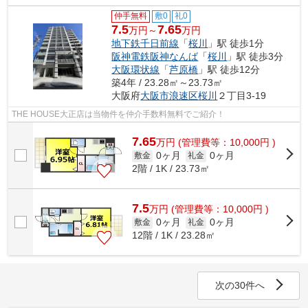
仲手無料
敷0
礼0
7.5
7.65
万円～
万円
地下鉄千日前線
「
桜川
」駅 徒歩1分
阪神電鉄阪神なんば
「
桜川
」駅 徒歩3分
大阪環状線
「
芦原橋
」駅 徒歩12分
築4年 / 23.28㎡～23.73㎡
大阪府
大阪市浪速区
桜川
２丁目3-19
THE HOUSE大正店は当物件を仲介手数料無料でご紹介！
7.65
万
円
(管理費等：10,000円 )
0ヶ月
0ヶ月
敷金
礼金
2階 / 1K / 23.73㎡
7.5
万
円
(管理費等：10,000円 )
0ヶ月
0ヶ月
敷金
礼金
12階 / 1K / 23.28㎡
次の30件へ