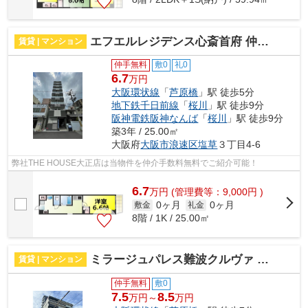
エフエルレジデンス心斎首府 仲介手数料無料
賃貸 | マンション
仲手無料
敷0
礼0
6.7
万円
大阪環状線
「
芦原橋
」駅 徒歩5分
地下鉄千日前線
「
桜川
」駅 徒歩9分
阪神電鉄阪神なんば
「
桜川
」駅 徒歩9分
築3年 / 25.00㎡
大阪府
大阪市浪速区
塩草
３丁目4-6
弊社THE HOUSE大正店は当物件を仲介手数料無料でご紹介可能！
6.7
万
円
(管理費等：9,000円 )
0ヶ月
0ヶ月
敷金
礼金
8階 / 1K / 25.00㎡
ミラージュパレス難波クルヴァ 仲介手数料無料
賃貸 | マンション
仲手無料
敷0
7.5
8.5
万円～
万円