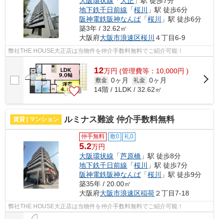
大阪環状線
「
大正
」駅 徒歩7分
地下鉄千日前線
「
桜川
」駅 徒歩6分
阪神電鉄阪神なんば
「
桜川
」駅 徒歩6分
築3年 / 32.62㎡
大阪府
大阪市浪速区
桜川
４丁目6-9
弊社THE HOUSE大正店は当物件を仲介手数料無料でご紹介可能！
12
万
円
(管理費等：10,000円 )
0ヶ月
0ヶ月
敷金
礼金
14階 / 1LDK / 32.62㎡
ルミナス難波 仲介手数料無料
賃貸 | マンション
仲手無料
敷0
礼0
5.2
万円
大阪環状線
「
芦原橋
」駅 徒歩8分
地下鉄千日前線
「
桜川
」駅 徒歩7分
阪神電鉄阪神なんば
「
桜川
」駅 徒歩9分
築35年 / 20.00㎡
大阪府
大阪市浪速区
稲荷
２丁目7-18
弊社THE HOUSE大正店は当物件を仲介手数料無料でご紹介可能！