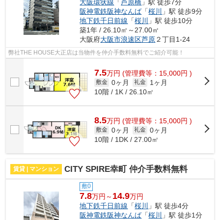
大阪環状線
「
芦原橋
」駅 徒歩7分
阪神電鉄阪神なんば
「
桜川
」駅 徒歩9分
地下鉄千日前線
「
桜川
」駅 徒歩10分
築1年 / 26.10㎡～27.00㎡
大阪府
大阪市浪速区
芦原
２丁目1-24
弊社THE HOUSE大正店は当物件を仲介手数料無料でご紹介可能！
7.5
万
円
(管理費等：15,000円 )
0ヶ月
1ヶ月
敷金
礼金
10階 / 1K / 26.10㎡
8.5
万
円
(管理費等：15,000円 )
0ヶ月
0ヶ月
敷金
礼金
10階 / 1DK / 27.00㎡
CITY SPIRE幸町 仲介手数料無料
賃貸 | マンション
敷0
7.8
14.9
万円～
万円
地下鉄千日前線
「
桜川
」駅 徒歩4分
阪神電鉄阪神なんば
「
桜川
」駅 徒歩1分