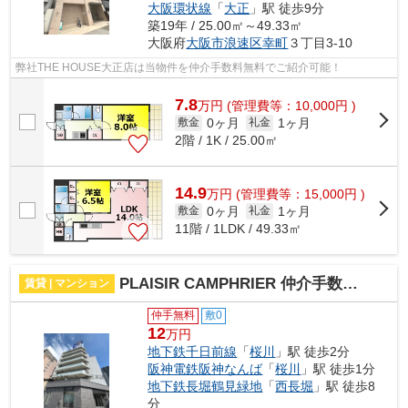
大阪環状線
「
大正
」駅 徒歩9分
築19年 / 25.00㎡～49.33㎡
大阪府
大阪市浪速区
幸町
３丁目3-10
弊社THE HOUSE大正店は当物件を仲介手数料無料でご紹介可能！
7.8
万
円
(管理費等：10,000円 )
0ヶ月
1ヶ月
敷金
礼金
2階 / 1K / 25.00㎡
14.9
万
円
(管理費等：15,000円 )
0ヶ月
1ヶ月
敷金
礼金
11階 / 1LDK / 49.33㎡
PLAISIR CAMPHRIER 仲介手数料無料
賃貸 | マンション
仲手無料
敷0
12
万円
地下鉄千日前線
「
桜川
」駅 徒歩2分
阪神電鉄阪神なんば
「
桜川
」駅 徒歩1分
地下鉄長堀鶴見緑地
「
西長堀
」駅 徒歩8
分