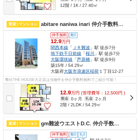
12階 / 1K / 27.40㎡
abitare naniwa inari 仲介手数料無料
賃貸 | マンション
仲手無料
敷0
12.9
万円
関西本線
「
ＪＲ難波
」駅 徒歩7分
地下鉄千日前線
「
桜川
」駅 徒歩7分
大阪環状線
「
芦原橋
」駅 徒歩9分
築15年 / 54.29㎡
大阪府
大阪市浪速区
稲荷
１丁目12-27
弊社THE HOUSE大正店は当物件を仲介手数料無料でご紹介可能！
12.9
万
円
(管理費等：12,500円 )
0ヶ月
2ヶ月
敷金
礼金
2階 / 2LDK / 54.29㎡
gm難波ウエストD.C. 仲介手数料無料
賃貸 | マンション
仲手無料
敷0
礼0