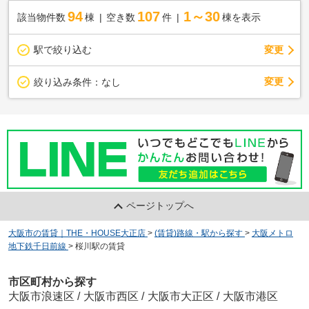
94
107
1～30
該当物件数
棟
空き数
件
棟を表示
駅で絞り込む
変更
変更
絞り込み条件：
なし
ページトップへ
大阪市の賃貸｜THE・HOUSE大正店
>
(賃貸)路線・駅から探す
>
大阪メトロ
地下鉄千日前線
>
桜川駅の賃貸
市区町村から探す
大阪市浪速区
/
大阪市西区
/
大阪市大正区
/
大阪市港区