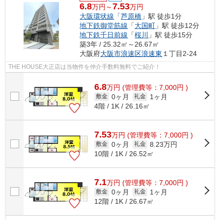
6.8
7.53
万円～
万円
大阪環状線
「
芦原橋
」駅 徒歩1分
地下鉄御堂筋線
「
大国町
」駅 徒歩12分
地下鉄千日前線
「
桜川
」駅 徒歩15分
築3年 / 25.32㎡～26.67㎡
大阪府
大阪市浪速区
浪速東
１丁目2-24
THE HOUSE大正店は当物件を仲介手数料無料でご紹介！
6.8
万
円
(管理費等：7,000円 )
0ヶ月
1ヶ月
敷金
礼金
4階 / 1K / 26.16㎡
7.53
万
円
(管理費等：7,000円 )
0ヶ月
8.23万円
敷金
礼金
10階 / 1K / 26.52㎡
7.1
万
円
(管理費等：7,000円 )
0ヶ月
1ヶ月
敷金
礼金
12階 / 1K / 26.67㎡