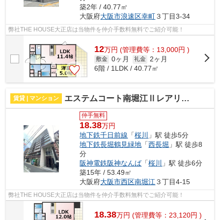
築2年 / 40.77㎡
大阪府
大阪市浪速区
幸町
３丁目3-34
弊社THE HOUSE大正店は当物件を仲介手数料無料でご紹介可能！
12
万
円
(管理費等：13,000円 )
0ヶ月
2ヶ月
敷金
礼金
6階 / 1LDK / 40.77㎡
エステムコート南堀江Ⅱレアリス 仲介手数料無料
賃貸 | マンション
仲手無料
18.38
万円
地下鉄千日前線
「
桜川
」駅 徒歩5分
地下鉄長堀鶴見緑地
「
西長堀
」駅 徒歩8
分
阪神電鉄阪神なんば
「
桜川
」駅 徒歩6分
築15年 / 53.49㎡
大阪府
大阪市西区
南堀江
３丁目4-15
弊社THE HOUSE大正店は当物件を仲介手数料無料でご紹介可能！
18.38
万
円
(管理費等：23,120円 )