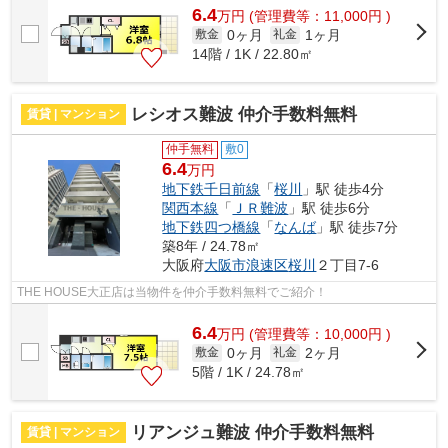
6.4
万
円
(管理費等：11,000円 )
0ヶ月
1ヶ月
敷金
礼金
14階 / 1K / 22.80㎡
レシオス難波 仲介手数料無料
賃貸 | マンション
仲手無料
敷0
6.4
万円
地下鉄千日前線
「
桜川
」駅 徒歩4分
関西本線
「
ＪＲ難波
」駅 徒歩6分
地下鉄四つ橋線
「
なんば
」駅 徒歩7分
築8年 / 24.78㎡
大阪府
大阪市浪速区
桜川
２丁目7-6
THE HOUSE大正店は当物件を仲介手数料無料でご紹介！
6.4
万
円
(管理費等：10,000円 )
0ヶ月
2ヶ月
敷金
礼金
5階 / 1K / 24.78㎡
リアンジュ難波 仲介手数料無料
賃貸 | マンション