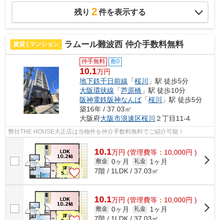
2
残り
件を表示する
ラムール難波西 仲介手数料無料
賃貸 | マンション
仲手無料
敷0
10.1
万円
地下鉄千日前線
「
桜川
」駅 徒歩5分
大阪環状線
「
芦原橋
」駅 徒歩10分
阪神電鉄阪神なんば
「
桜川
」駅 徒歩5分
築16年 / 37.03㎡
大阪府
大阪市浪速区
桜川
２丁目11-4
弊社THE HOUSE大正店は当物件を仲介手数料無料でご紹介可能！
10.1
万
円
(管理費等：10,000円 )
0ヶ月
1ヶ月
敷金
礼金
7階 / 1LDK / 37.03㎡
10.1
万
円
(管理費等：10,000円 )
0ヶ月
1ヶ月
敷金
礼金
7階 / 1LDK / 37.03㎡