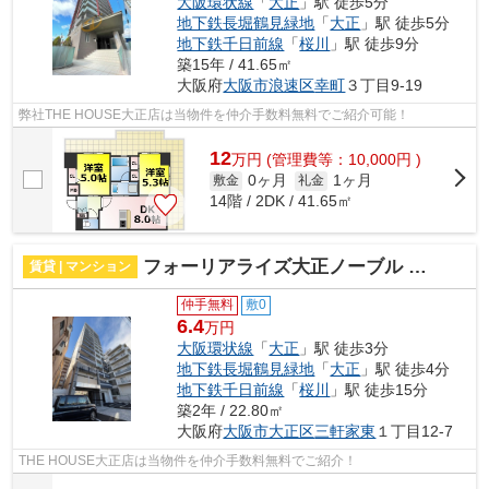
大阪環状線
「
大正
」駅 徒歩5分
地下鉄長堀鶴見緑地
「
大正
」駅 徒歩5分
地下鉄千日前線
「
桜川
」駅 徒歩9分
築15年 / 41.65㎡
大阪府
大阪市浪速区
幸町
３丁目9-19
弊社THE HOUSE大正店は当物件を仲介手数料無料でご紹介可能！
12
万
円
(管理費等：10,000円 )
0ヶ月
1ヶ月
敷金
礼金
14階 / 2DK / 41.65㎡
フォーリアライズ大正ノーブル 仲介手数料無料
賃貸 | マンション
仲手無料
敷0
6.4
万円
大阪環状線
「
大正
」駅 徒歩3分
地下鉄長堀鶴見緑地
「
大正
」駅 徒歩4分
地下鉄千日前線
「
桜川
」駅 徒歩15分
築2年 / 22.80㎡
大阪府
大阪市大正区
三軒家東
１丁目12-7
THE HOUSE大正店は当物件を仲介手数料無料でご紹介！