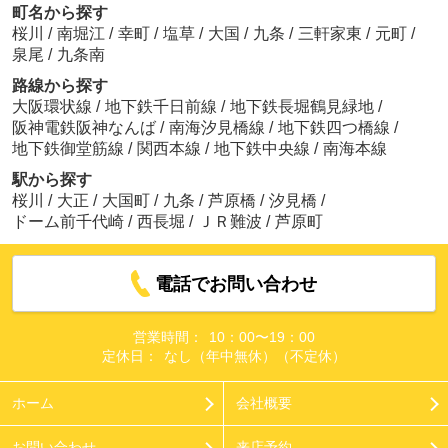
町名から探す
桜川
/
南堀江
/
幸町
/
塩草
/
大国
/
九条
/
三軒家東
/
元町
/
泉尾
/
九条南
路線から探す
大阪環状線
/
地下鉄千日前線
/
地下鉄長堀鶴見緑地
/
阪神電鉄阪神なんば
/
南海汐見橋線
/
地下鉄四つ橋線
/
地下鉄御堂筋線
/
関西本線
/
地下鉄中央線
/
南海本線
駅から探す
桜川
/
大正
/
大国町
/
九条
/
芦原橋
/
汐見橋
/
ドーム前千代崎
/
西長堀
/
ＪＲ難波
/
芦原町
電話でお問い合わせ
営業時間：
10：00〜19：00
定休日：
なし（年中無休）（不定休）
ホーム
会社概要
お問い合わせ
来店予約