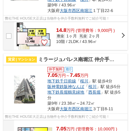
築9年 / 43.96㎡
大阪府
大阪市西区
南堀江
１丁目22-6
弊社THE HOUSE大正店は当物件を仲介手数料無料でご紹介可能！
14.8
万
円
(管理費等：9,000円 )
1ヶ月
2ヶ月
敷金
礼金
10階 / 2LDK / 43.96㎡
ミラージュパレス南堀江 仲介手数料無料
賃貸 | マンション
仲手無料
敷0
7.05
7.45
万円～
万円
地下鉄千日前線
「
桜川
」駅 徒歩4分
阪神電鉄阪神なんば
「
桜川
」駅 徒歩5分
地下鉄長堀鶴見緑地
「
西長堀
」駅 徒歩5
分
築9年 / 23.38㎡～24.72㎡
大阪府
大阪市西区
南堀江
３丁目8-11
弊社THE HOUSE大正店は当物件を仲介手数料無料でご紹介可能！
7.05
万
円
(管理費等：10,000円 )