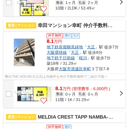
1ヶ月
2ヶ月
敷金
礼金
10階 / 2LDK / 53.49㎡
幸田マンション幸町 仲介手数料無料
賃貸 | マンション
仲手無料
敷0
礼0
8.1
万円
地下鉄長堀鶴見緑地
「
大正
」駅 徒歩7分
大阪環状線
「
大正
」駅 徒歩8分
地下鉄千日前線
「
桜川
」駅 徒歩7分
築18年 / 31.29㎡
大阪府
大阪市浪速区
幸町
３丁目7-8
弊社THE HOUSE大正店は当物件を仲介手数料無料でご紹介可能！
8.1
万
円
(管理費等：6,000円 )
0ヶ月
0ヶ月
敷金
礼金
11階 / 1K / 31.29㎡
MELDIA CREST TAPP NAMBA-WEST 仲介手数料無料
賃貸 | マンション
仲手無料
敷0