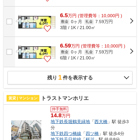
6.5
万
円
(管理費等：10,000円 )
0ヶ月
7.59万円
敷金
礼金
3階 / 1K / 21.00㎡
6.59
万
円
(管理費等：10,000円 )
0ヶ月
7.59万円
敷金
礼金
6階 / 1K / 21.00㎡
1
残り
件を表示する
トラストマンホリエ
賃貸 | マンション
仲手無料
14.8
万円
地下鉄長堀鶴見緑地
「
西大橋
」駅 徒歩3
分
地下鉄四つ橋線
「
四ツ橋
」駅 徒歩4分
地下鉄千日前線
「
桜川
」駅 徒歩8分