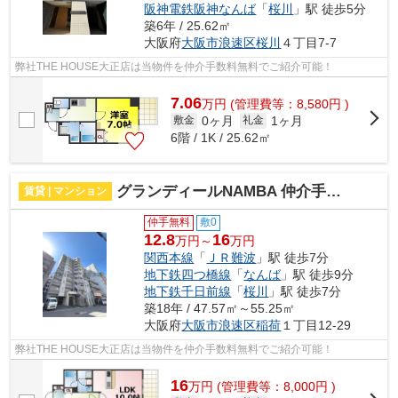
阪神電鉄阪神なんば
「
桜川
」駅 徒歩5分
築6年 / 25.62㎡
大阪府
大阪市浪速区
桜川
４丁目7-7
弊社THE HOUSE大正店は当物件を仲介手数料無料でご紹介可能！
7.06
万
円
(管理費等：8,580円 )
0ヶ月
1ヶ月
敷金
礼金
6階 / 1K / 25.62㎡
グランディールNAMBA 仲介手数料無料
賃貸 | マンション
仲手無料
敷0
12.8
16
万円～
万円
関西本線
「
ＪＲ難波
」駅 徒歩7分
地下鉄四つ橋線
「
なんば
」駅 徒歩9分
地下鉄千日前線
「
桜川
」駅 徒歩7分
築18年 / 47.57㎡～55.25㎡
大阪府
大阪市浪速区
稲荷
１丁目12-29
弊社THE HOUSE大正店は当物件を仲介手数料無料でご紹介可能！
16
万
円
(管理費等：8,000円 )