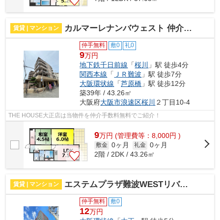
カルマーレナンバウェスト 仲介手数料無料
賃貸 | マンション
仲手無料
敷0
礼0
9
万円
地下鉄千日前線
「
桜川
」駅 徒歩4分
関西本線
「
ＪＲ難波
」駅 徒歩7分
大阪環状線
「
芦原橋
」駅 徒歩12分
築39年 / 43.26㎡
大阪府
大阪市浪速区
桜川
２丁目10-4
THE HOUSE大正店は当物件を仲介手数料無料でご紹介！
9
万
円
(管理費等：8,000円 )
0ヶ月
0ヶ月
敷金
礼金
2階 / 2DK / 43.26㎡
エステムプラザ難波WESTリバークロス 仲介手数料無料
賃貸 | マンション
仲手無料
敷0
12
万円