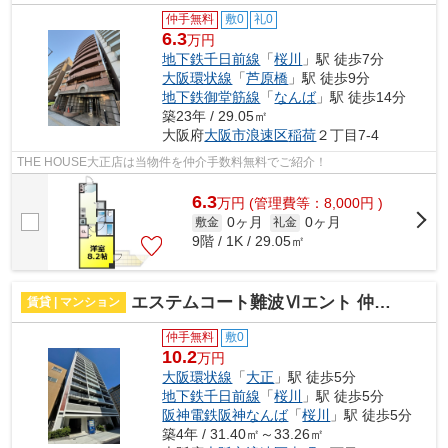
仲手無料
敷0
礼0
6.3
万円
地下鉄千日前線
「
桜川
」駅 徒歩7分
大阪環状線
「
芦原橋
」駅 徒歩9分
地下鉄御堂筋線
「
なんば
」駅 徒歩14分
築23年 / 29.05㎡
大阪府
大阪市浪速区
稲荷
２丁目7-4
THE HOUSE大正店は当物件を仲介手数料無料でご紹介！
6.3
万
円
(管理費等：8,000円 )
0ヶ月
0ヶ月
敷金
礼金
9階 / 1K / 29.05㎡
エステムコート難波Ⅵエント 仲介手数料無料
賃貸 | マンション
仲手無料
敷0
10.2
万円
大阪環状線
「
大正
」駅 徒歩5分
地下鉄千日前線
「
桜川
」駅 徒歩5分
阪神電鉄阪神なんば
「
桜川
」駅 徒歩5分
築4年 / 31.40㎡～33.26㎡