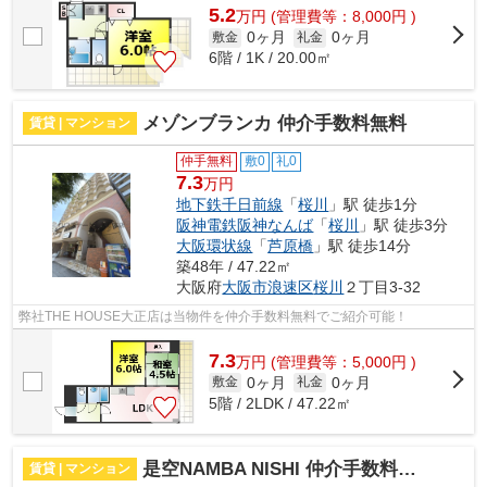
5.2
万
円
(管理費等：8,000円 )
0ヶ月
0ヶ月
敷金
礼金
6階 / 1K / 20.00㎡
メゾンブランカ 仲介手数料無料
賃貸 | マンション
仲手無料
敷0
礼0
7.3
万円
地下鉄千日前線
「
桜川
」駅 徒歩1分
阪神電鉄阪神なんば
「
桜川
」駅 徒歩3分
大阪環状線
「
芦原橋
」駅 徒歩14分
築48年 / 47.22㎡
大阪府
大阪市浪速区
桜川
２丁目3-32
弊社THE HOUSE大正店は当物件を仲介手数料無料でご紹介可能！
7.3
万
円
(管理費等：5,000円 )
0ヶ月
0ヶ月
敷金
礼金
5階 / 2LDK / 47.22㎡
是空NAMBA NISHI 仲介手数料無料
賃貸 | マンション