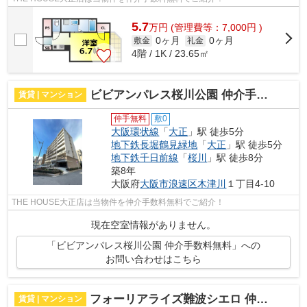
5.7
万
円
(管理費等：7,000円 )
0ヶ月
0ヶ月
敷金
礼金
4階 / 1K / 23.65㎡
ビビアンパレス桜川公園 仲介手数料無料
賃貸 | マンション
仲手無料
敷0
大阪環状線
「
大正
」駅 徒歩5分
地下鉄長堀鶴見緑地
「
大正
」駅 徒歩5分
地下鉄千日前線
「
桜川
」駅 徒歩8分
築8年
大阪府
大阪市浪速区
木津川
１丁目4-10
THE HOUSE大正店は当物件を仲介手数料無料でご紹介！
現在空室情報がありません。
「ビビアンパレス桜川公園 仲介手数料無料」への
お問い合わせはこちら
フォーリアライズ難波シエロ 仲介手数料無料
賃貸 | マンション