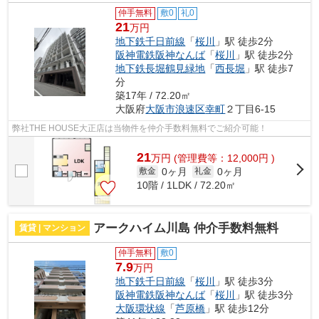
仲手無料
敷0
礼0
21
万円
地下鉄千日前線
「
桜川
」駅 徒歩2分
阪神電鉄阪神なんば
「
桜川
」駅 徒歩2分
地下鉄長堀鶴見緑地
「
西長堀
」駅 徒歩7
分
築17年 / 72.20㎡
大阪府
大阪市浪速区
幸町
２丁目6-15
弊社THE HOUSE大正店は当物件を仲介手数料無料でご紹介可能！
21
万
円
(管理費等：12,000円 )
0ヶ月
0ヶ月
敷金
礼金
10階 / 1LDK / 72.20㎡
アークハイム川島 仲介手数料無料
賃貸 | マンション
仲手無料
敷0
7.9
万円
地下鉄千日前線
「
桜川
」駅 徒歩3分
阪神電鉄阪神なんば
「
桜川
」駅 徒歩3分
大阪環状線
「
芦原橋
」駅 徒歩12分