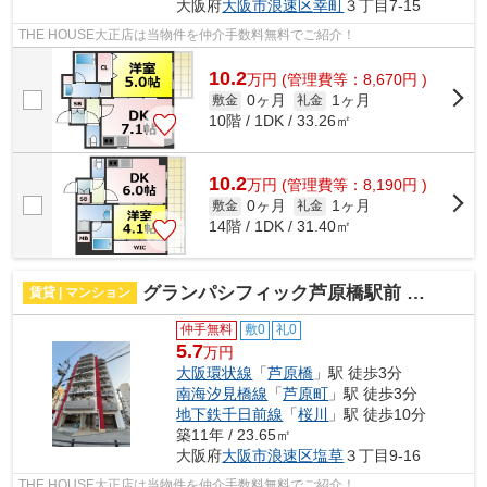
大阪府
大阪市浪速区
幸町
３丁目7-15
THE HOUSE大正店は当物件を仲介手数料無料でご紹介！
10.2
万
円
(管理費等：8,670円 )
0ヶ月
1ヶ月
敷金
礼金
10階 / 1DK / 33.26㎡
10.2
万
円
(管理費等：8,190円 )
0ヶ月
1ヶ月
敷金
礼金
14階 / 1DK / 31.40㎡
グランパシフィック芦原橋駅前 仲介手数料無料
賃貸 | マンション
仲手無料
敷0
礼0
5.7
万円
大阪環状線
「
芦原橋
」駅 徒歩3分
南海汐見橋線
「
芦原町
」駅 徒歩3分
地下鉄千日前線
「
桜川
」駅 徒歩10分
築11年 / 23.65㎡
大阪府
大阪市浪速区
塩草
３丁目9-16
THE HOUSE大正店は当物件を仲介手数料無料でご紹介！