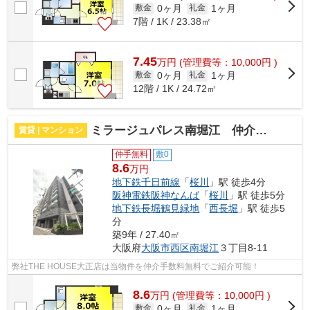
0ヶ月
1ヶ月
敷金
礼金
7階 / 1K / 23.38㎡
7.45
万
円
(管理費等：10,000円 )
0ヶ月
1ヶ月
敷金
礼金
12階 / 1K / 24.72㎡
ミラージュパレス南堀江 仲介手数料無料
賃貸 | マンション
仲手無料
敷0
8.6
万円
地下鉄千日前線
「
桜川
」駅 徒歩4分
阪神電鉄阪神なんば
「
桜川
」駅 徒歩5分
地下鉄長堀鶴見緑地
「
西長堀
」駅 徒歩5
分
築9年 / 27.40㎡
大阪府
大阪市西区
南堀江
３丁目8-11
弊社THE HOUSE大正店は当物件を仲介手数料無料でご紹介可能！
8.6
万
円
(管理費等：10,000円 )
0ヶ月
1ヶ月
敷金
礼金