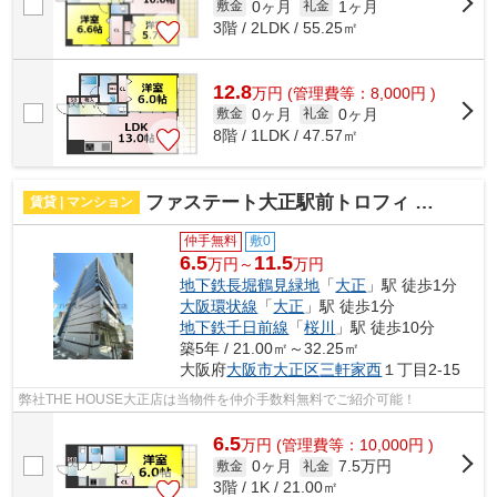
0ヶ月
1ヶ月
敷金
礼金
3階 / 2LDK / 55.25㎡
12.8
万
円
(管理費等：8,000円 )
0ヶ月
0ヶ月
敷金
礼金
8階 / 1LDK / 47.57㎡
ファステート大正駅前トロフィ 仲介手数料無料
賃貸 | マンション
仲手無料
敷0
6.5
11.5
万円～
万円
地下鉄長堀鶴見緑地
「
大正
」駅 徒歩1分
大阪環状線
「
大正
」駅 徒歩1分
地下鉄千日前線
「
桜川
」駅 徒歩10分
築5年 / 21.00㎡～32.25㎡
大阪府
大阪市大正区
三軒家西
１丁目2-15
弊社THE HOUSE大正店は当物件を仲介手数料無料でご紹介可能！
6.5
万
円
(管理費等：10,000円 )
0ヶ月
7.5万円
敷金
礼金
3階 / 1K / 21.00㎡