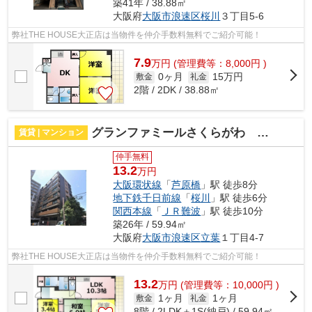
築41年 / 38.88㎡
大阪府
大阪市浪速区
桜川
３丁目5-6
弊社THE HOUSE大正店は当物件を仲介手数料無料でご紹介可能！
7.9
万
円
(管理費等：8,000円 )
0ヶ月
15万円
敷金
礼金
2階 / 2DK / 38.88㎡
グランファミールさくらがわ 仲介手数料無料
賃貸 | マンション
仲手無料
13.2
万円
大阪環状線
「
芦原橋
」駅 徒歩8分
地下鉄千日前線
「
桜川
」駅 徒歩6分
関西本線
「
ＪＲ難波
」駅 徒歩10分
築26年 / 59.94㎡
大阪府
大阪市浪速区
立葉
１丁目4-7
弊社THE HOUSE大正店は当物件を仲介手数料無料でご紹介可能！
13.2
万
円
(管理費等：10,000円 )
1ヶ月
1ヶ月
敷金
礼金
8階 / 2LDK＋1S(納戸) / 59.94㎡