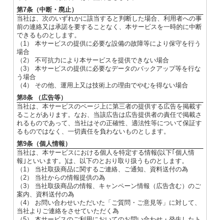
第7条（中断・廃止）
当社は、次のいずれかに該当すると判断した場合、利用者への事
前の連絡又は承諾を要することなく、本サービスを一時的に中断
できるものとします。
（1） 本サービスの提供に必要な設備の故障等により保守を行う
場合
（2） 不可抗力により本サービスを提供できない場合
（3） 本サービスの提供に必要なデータのバックアップ等を行な
う場合
（4） その他、運用上又は技術上の理由でやむを得ない場合
第8条 （広告等）
当社は、本サービスのページ上に第三者の提供する広告を掲載す
ることがあります。なお、当該広告は広告提供者の責任で掲載さ
れるものであって、当社はその正確性、適法性等について保証す
るものではなく、一切責任を負わないものとします。
第9条（個人情報）
当社は、本サービスにおける個人を特定する情報(以下｢個人情
報｣といいます。)は、以下のとおり取り扱うものとします。
（1） 当社取扱商品に関するご連絡、ご通知、資料送付の為
（2） 当社からの情報提供の為
（3） 当社取扱商品の情報、キャンペーン情報（広告含む）のご
案内、資料送付の為
（4） お問い合わせいただいた「ご質問・ご意見等」に対して、
当社よりご連絡をさせていただく為
（5） 本サービスのご利用においてのお問い合わせ・発生したト