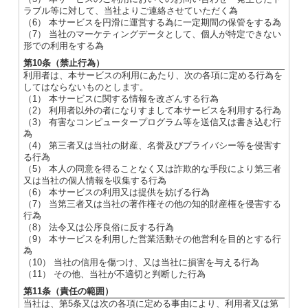
ラブル等に対して、当社よりご連絡させていただく為
（6） 本サービスを円滑に運営する為に一定期間の保管をする為
（7） 当社のマーケティングデータとして、個人が特定できない
形での利用をする為
第10条（禁止行為）
利用者は、本サービスの利用にあたり、次の各項に定める行為を
してはならないものとします。
（1） 本サービスに関する情報を改ざんする行為
（2） 利用者以外の者になりすまして本サービスを利用する行為
（3） 有害なコンピュータープログラム等を送信又は書き込む行
為
（4） 第三者又は当社の財産、名誉及びプライバシー等を侵害す
る行為
（5） 本人の同意を得ることなく又は詐欺的な手段により第三者
又は当社の個人情報を収集する行為
（6） 本サービスの利用又は提供を妨げる行為
（7） 当第三者又は当社の著作権その他の知的財産権を侵害する
行為
（8） 法令又は公序良俗に反する行為
（9） 本サービスを利用した営業活動その他営利を目的とする行
為
（10） 当社の信用を傷つけ、又は当社に損害を与える行為
（11） その他、当社が不適切と判断した行為
第11条（責任の範囲）
当社は、第5条又は次の各項に定める事由により、利用者又は第