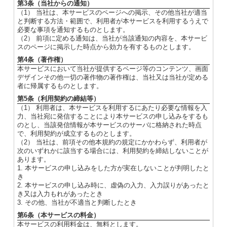
第3条（当社からの通知）
（1） 当社は、本サービスのページへの掲示、その他当社が適当
と判断する方法・範囲で、利用者が本サービスを利用するうえで
必要な事項を通知するものとします。
（2） 前項に定める通知は、当社が当該通知の内容を、本サービ
スのページに掲示した時点から効力を有するものとします。
第4条（著作権）
本サービスにおいて当社が提供するページ等のコンテンツ、画面
デザインその他一切の著作物の著作権は、当社又は当社が定める
者に帰属するものとします。
第5条（利用契約の締結等）
（1） 利用者は、本サービスを利用するにあたり必要な情報を入
力、当社宛に発信することにより本サービスの申し込みをするも
のとし、当該発信情報が本サービスのサーバに格納された時点
で、利用契約が成立するものとします。
（2） 当社は、前項その他本規約の規定にかかわらず、利用者が
次のいずれかに該当する場合には、利用契約を締結しないことが
あります。
1. 本サービスの申し込みをした方が実在しないことが判明したと
き
2. 本サービスの申し込み時に、虚偽の入力、入力誤りがあったと
き又は入力もれがあったとき
3. その他、当社が不適当と判断したとき
第6条（本サービスの料金）
本サービスの利用料金は、無料とします。