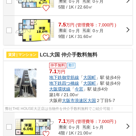
0ヶ月
0ヶ月
敷金
礼金
5階 / 1K / 22.60㎡
7.5
万
円
(管理費等：7,000円 )
0ヶ月
0ヶ月
敷金
礼金
9階 / 1K / 31.60㎡
LCL大国 仲介手数料無料
賃貸 | マンション
仲手無料
敷0
7.1
万円
地下鉄御堂筋線
「
大国町
」駅 徒歩4分
地下鉄四つ橋線
「
大国町
」駅 徒歩4分
大阪環状線
「
今宮
」駅 徒歩4分
築1年 / 21.00㎡
大阪府
大阪市浪速区
大国
２丁目5-7
弊社THE HOUSE大正店は当物件を仲介手数料無料でご紹介可能！
7.1
万
円
(管理費等：7,000円 )
0ヶ月
1ヶ月
敷金
礼金
4階 / 1K / 21.00㎡