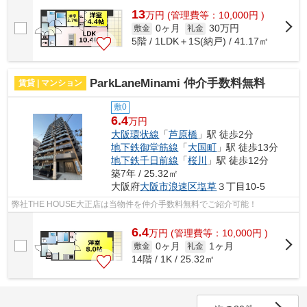
13
万
円
(管理費等：10,000円 )
0ヶ月
30万円
敷金
礼金
5階 / 1LDK＋1S(納戸) / 41.17㎡
ParkLaneMinami 仲介手数料無料
賃貸 | マンション
敷0
6.4
万円
大阪環状線
「
芦原橋
」駅 徒歩2分
地下鉄御堂筋線
「
大国町
」駅 徒歩13分
地下鉄千日前線
「
桜川
」駅 徒歩12分
築7年 / 25.32㎡
大阪府
大阪市浪速区
塩草
３丁目10-5
弊社THE HOUSE大正店は当物件を仲介手数料無料でご紹介可能！
6.4
万
円
(管理費等：10,000円 )
0ヶ月
1ヶ月
敷金
礼金
14階 / 1K / 25.32㎡