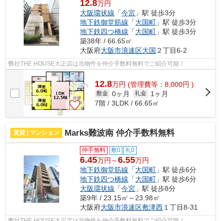
12.8
万円
大阪環状線
「
今宮
」駅 徒歩3分
地下鉄御堂筋線
「
大国町
」駅 徒歩3分
地下鉄四つ橋線
「
大国町
」駅 徒歩3分
築38年 / 66.65㎡
大阪府
大阪市浪速区
大国
２丁目6-2
弊社THE HOUSE大正店は当物件を仲介手数料無料でご紹介可能！
12.8
万
円
(管理費等：8,000円 )
0ヶ月
1ヶ月
敷金
礼金
7階 / 3LDK / 66.65㎡
Marks難波南 仲介手数料無料
賃貸 | マンション
仲手無料
敷0
礼0
6.45
6.55
万円～
万円
地下鉄御堂筋線
「
大国町
」駅 徒歩6分
地下鉄四つ橋線
「
大国町
」駅 徒歩6分
大阪環状線
「
今宮
」駅 徒歩8分
築9年 / 23.15㎡～23.98㎡
大阪府
大阪市浪速区
敷津西
１丁目8-31
弊社THE HOUSE大正店は当物件を仲介手数料無料でご紹介可能！