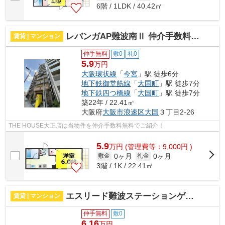
6階 / 1LDK / 40.42㎡
レバンガAP難波南Ⅱ 仲介手数料無料
賃貸 | マンション
仲手無料
敷0
礼0
5.9
万円
大阪環状線
「
今宮
」駅 徒歩6分
地下鉄御堂筋線
「
大国町
」駅 徒歩7分
地下鉄四つ橋線
「
大国町
」駅 徒歩7分
築22年 / 22.41㎡
大阪府
大阪市浪速区
大国
３丁目2-26
THE HOUSE大正店は当物件を仲介手数料無料でご紹介！
5.9
万
円
(管理費等：9,000円 )
0ヶ月
0ヶ月
敷金
礼金
3階 / 1K / 22.41㎡
エスリード難波ステーションゲートサウステラス 仲介手数料無料
賃貸 | マンション
仲手無料
敷0
6.16
万円