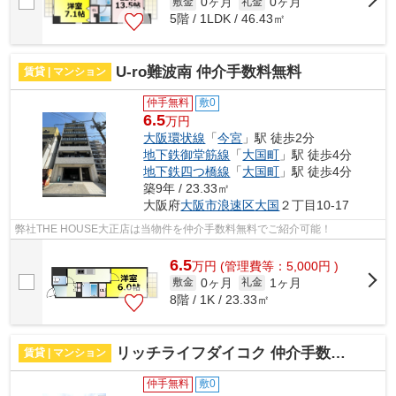
0ヶ月
0ヶ月
敷金
礼金
5階 / 1LDK / 46.43㎡
U-ro難波南 仲介手数料無料
賃貸 | マンション
仲手無料
敷0
6.5
万円
大阪環状線
「
今宮
」駅 徒歩2分
地下鉄御堂筋線
「
大国町
」駅 徒歩4分
地下鉄四つ橋線
「
大国町
」駅 徒歩4分
築9年 / 23.33㎡
大阪府
大阪市浪速区
大国
２丁目10-17
弊社THE HOUSE大正店は当物件を仲介手数料無料でご紹介可能！
6.5
万
円
(管理費等：5,000円 )
0ヶ月
1ヶ月
敷金
礼金
8階 / 1K / 23.33㎡
リッチライフダイコク 仲介手数料無料
賃貸 | マンション
仲手無料
敷0