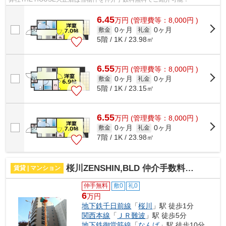
6.45
万
円
(管理費等：8,000円 )
0ヶ月
0ヶ月
敷金
礼金
5階 / 1K / 23.98㎡
6.55
万
円
(管理費等：8,000円 )
0ヶ月
0ヶ月
敷金
礼金
5階 / 1K / 23.15㎡
6.55
万
円
(管理費等：8,000円 )
0ヶ月
0ヶ月
敷金
礼金
7階 / 1K / 23.98㎡
桜川ZENSHIN,BLD 仲介手数料無料
賃貸 | マンション
仲手無料
敷0
礼0
6
万円
地下鉄千日前線
「
桜川
」駅 徒歩1分
関西本線
「
ＪＲ難波
」駅 徒歩5分
地下鉄御堂筋線
「
なんば
」駅 徒歩10分