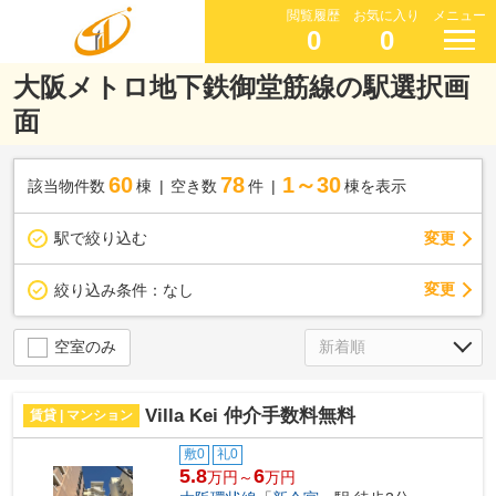
閲覧履歴
お気に入り
メニュー
0
0
大阪メトロ地下鉄御堂筋線の駅選択画
面
60
78
1～30
該当物件数
棟
空き数
件
棟を表示
駅で絞り込む
変更
変更
絞り込み条件：
なし
空室のみ
Villa Kei 仲介手数料無料
賃貸 | マンション
敷0
礼0
5.8
6
万円～
万円