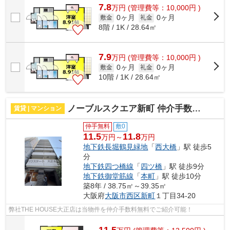
7.8
万
円
(管理費等：10,000円 )
0ヶ月
0ヶ月
敷金
礼金
8階 / 1K / 28.64㎡
7.9
万
円
(管理費等：10,000円 )
0ヶ月
0ヶ月
敷金
礼金
10階 / 1K / 28.64㎡
ノーブルスクエア新町 仲介手数料無料
賃貸 | マンション
仲手無料
敷0
11.5
11.8
万円～
万円
地下鉄長堀鶴見緑地
「
西大橋
」駅 徒歩5
分
地下鉄四つ橋線
「
四ツ橋
」駅 徒歩9分
地下鉄御堂筋線
「
本町
」駅 徒歩10分
築8年 / 38.75㎡～39.35㎡
大阪府
大阪市西区
新町
１丁目34-20
弊社THE HOUSE大正店は当物件を仲介手数料無料でご紹介可能！