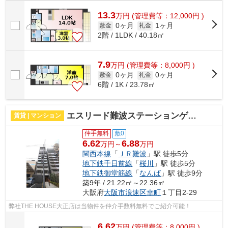
13.3
万
円
(管理費等：12,000円 )
0ヶ月
1ヶ月
敷金
礼金
2階 / 1LDK / 40.18㎡
7.9
万
円
(管理費等：8,000円 )
0ヶ月
0ヶ月
敷金
礼金
6階 / 1K / 23.78㎡
エスリード難波ステーションゲートノーステラス 仲介手数料無料
賃貸 | マンション
仲手無料
敷0
6.62
6.88
万円～
万円
関西本線
「
ＪＲ難波
」駅 徒歩5分
地下鉄千日前線
「
桜川
」駅 徒歩5分
地下鉄御堂筋線
「
なんば
」駅 徒歩9分
築9年 / 21.22㎡～22.36㎡
大阪府
大阪市浪速区
幸町
１丁目2-29
弊社THE HOUSE大正店は当物件を仲介手数料無料でご紹介可能！
6.62
万
円
(管理費等：8,000円 )