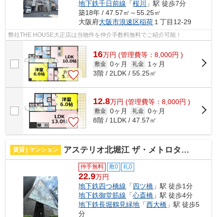
地下鉄千日前線
「
桜川
」駅 徒歩7分
築18年 / 47.57㎡～55.25㎡
大阪府
大阪市浪速区
稲荷
１丁目12-29
弊社THE HOUSE大正店は当物件を仲介手数料無料でご紹介可能！
16
万
円
(管理費等：8,000円 )
0ヶ月
1ヶ月
敷金
礼金
3階 / 2LDK / 55.25㎡
12.8
万
円
(管理費等：8,000円 )
0ヶ月
0ヶ月
敷金
礼金
8階 / 1LDK / 47.57㎡
アステリオ北堀江 ザ・メトロタワー 仲介手数料無料
賃貸 | マンション
仲手無料
敷0
礼0
22.9
万円
地下鉄四つ橋線
「
四ツ橋
」駅 徒歩1分
地下鉄御堂筋線
「
心斎橋
」駅 徒歩4分
地下鉄長堀鶴見緑地
「
西大橋
」駅 徒歩5
分