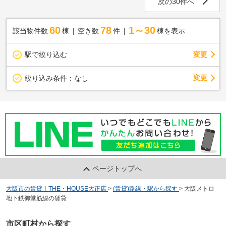
次の30件へ
60
78
1～30
該当物件数
棟
空き数
件
棟を表示
駅で絞り込む
変更
変更
絞り込み条件：
なし
ページトップへ
大阪市の賃貸｜THE・HOUSE大正店
>
(賃貸)路線・駅から探す
>
大阪メトロ
地下鉄御堂筋線の賃貸
市区町村から探す