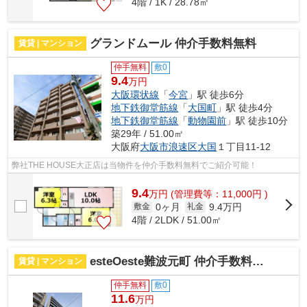
4階 / 1K / 28.78㎡
グランドムール 仲介手数料無料
賃貸 | マンション
仲手無料
敷0
9.4
万円
大阪環状線
「
今宮
」駅 徒歩6分
地下鉄御堂筋線
「
大国町
」駅 徒歩4分
地下鉄御堂筋線
「
動物園前
」駅 徒歩10分
築29年 / 51.00㎡
大阪府
大阪市浪速区
大国
１丁目11-12
弊社THE HOUSE大正店は当物件を仲介手数料無料でご紹介可能！
9.4
万
円
(管理費等：11,000円 )
0ヶ月
9.4万円
敷金
礼金
4階 / 2LDK / 51.00㎡
esteOeste難波元町 仲介手数料無料
賃貸 | マンション
仲手無料
敷0
11.6
万円