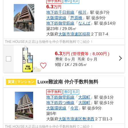
仲手無料
敷0
礼0
6.3
万円
地下鉄千日前線
「
桜川
」駅 徒歩7分
大阪環状線
「
芦原橋
」駅 徒歩9分
地下鉄御堂筋線
「
なんば
」駅 徒歩14分
築23年 / 29.05㎡
大阪府
大阪市浪速区
稲荷
２丁目7-4
THE HOUSE大正店は当物件を仲介手数料無料でご紹介！
6.3
万
円
(管理費等：8,000円 )
0ヶ月
0ヶ月
敷金
礼金
9階 / 1K / 29.05㎡
Luxe難波南 仲介手数料無料
賃貸 | マンション
仲手無料
敷0
礼0
地下鉄御堂筋線
「
大国町
」駅 徒歩1分
地下鉄四つ橋線
「
大国町
」駅 徒歩1分
大阪環状線
「
今宮
」駅 徒歩9分
築5年
大阪府
大阪市浪速区
敷津西
２丁目1-3
THE HOUSE大正店は当物件を仲介手数料無料でご紹介！