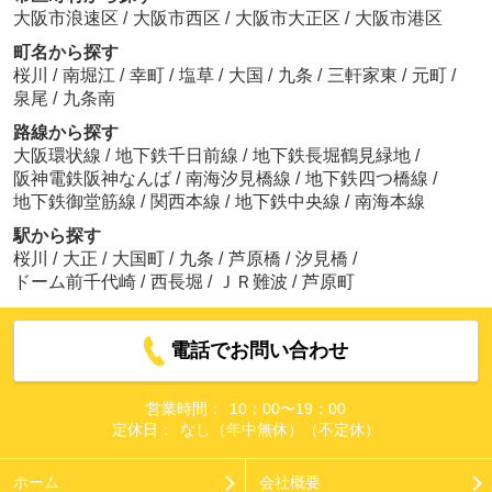
大阪市浪速区
/
大阪市西区
/
大阪市大正区
/
大阪市港区
町名から探す
桜川
/
南堀江
/
幸町
/
塩草
/
大国
/
九条
/
三軒家東
/
元町
/
泉尾
/
九条南
路線から探す
大阪環状線
/
地下鉄千日前線
/
地下鉄長堀鶴見緑地
/
阪神電鉄阪神なんば
/
南海汐見橋線
/
地下鉄四つ橋線
/
地下鉄御堂筋線
/
関西本線
/
地下鉄中央線
/
南海本線
駅から探す
桜川
/
大正
/
大国町
/
九条
/
芦原橋
/
汐見橋
/
ドーム前千代崎
/
西長堀
/
ＪＲ難波
/
芦原町
電話でお問い合わせ
営業時間：
10：00〜19：00
定休日：
なし（年中無休）（不定休）
ホーム
会社概要