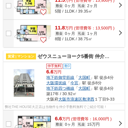
11.5
万
円
(管理費等：13,500円 )
0ヶ月
2ヶ月
敷金
礼金
5階 / 1LDK / 39.35㎡
11.8
万
円
(管理費等：13,500円 )
0ヶ月
1ヶ月
敷金
礼金
8階 / 1LDK / 38.75㎡
ゼウスニューヨーク5番街 仲介手数料無料
賃貸 | マンション
仲手無料
敷0
6.6
万円
地下鉄御堂筋線
「
大国町
」駅 徒歩4分
大阪環状線
「
今宮
」駅 徒歩8分
地下鉄四つ橋線
「
大国町
」駅 徒歩4分
築17年 / 30.92㎡
大阪府
大阪市浪速区
敷津西
１丁目9-33
弊社THE HOUSE大正店は当物件を仲介手数料無料でご紹介可能！
6.6
万
円
(管理費等：16,000円 )
0ヶ月
15万円
敷金
礼金