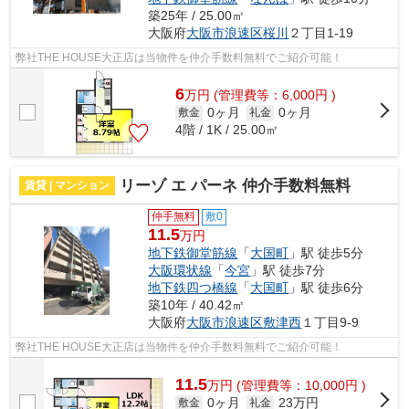
築25年 / 25.00㎡
大阪府
大阪市浪速区
桜川
２丁目1-19
弊社THE HOUSE大正店は当物件を仲介手数料無料でご紹介可能！
6
万
円
(管理費等：6,000円 )
0ヶ月
0ヶ月
敷金
礼金
4階 / 1K / 25.00㎡
リーゾ エ パーネ 仲介手数料無料
賃貸 | マンション
仲手無料
敷0
11.5
万円
地下鉄御堂筋線
「
大国町
」駅 徒歩5分
大阪環状線
「
今宮
」駅 徒歩7分
地下鉄四つ橋線
「
大国町
」駅 徒歩6分
築10年 / 40.42㎡
大阪府
大阪市浪速区
敷津西
１丁目9-9
弊社THE HOUSE大正店は当物件を仲介手数料無料でご紹介可能！
11.5
万
円
(管理費等：10,000円 )
0ヶ月
23万円
敷金
礼金