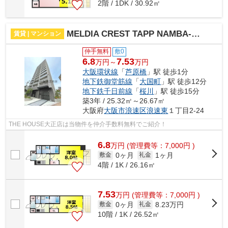
2階 / 1DK / 30.92㎡
MELDIA CREST TAPP NAMBA-WEST 仲介手数料無料
賃貸 | マンション
仲手無料
敷0
6.8
7.53
万円～
万円
大阪環状線
「
芦原橋
」駅 徒歩1分
地下鉄御堂筋線
「
大国町
」駅 徒歩12分
地下鉄千日前線
「
桜川
」駅 徒歩15分
築3年 / 25.32㎡～26.67㎡
大阪府
大阪市浪速区
浪速東
１丁目2-24
THE HOUSE大正店は当物件を仲介手数料無料でご紹介！
6.8
万
円
(管理費等：7,000円 )
0ヶ月
1ヶ月
敷金
礼金
4階 / 1K / 26.16㎡
7.53
万
円
(管理費等：7,000円 )
0ヶ月
8.23万円
敷金
礼金
10階 / 1K / 26.52㎡