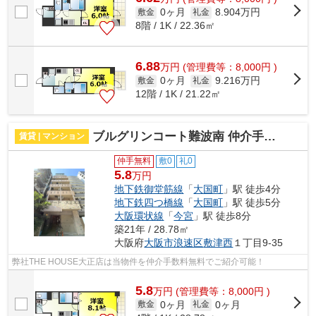
0ヶ月
8.904万円
敷金
礼金
8階 / 1K / 22.36㎡
6.88
万
円
(管理費等：8,000円 )
0ヶ月
9.216万円
敷金
礼金
12階 / 1K / 21.22㎡
ブルグリンコート難波南 仲介手数料無料
賃貸 | マンション
仲手無料
敷0
礼0
5.8
万円
地下鉄御堂筋線
「
大国町
」駅 徒歩4分
地下鉄四つ橋線
「
大国町
」駅 徒歩5分
大阪環状線
「
今宮
」駅 徒歩8分
築21年 / 28.78㎡
大阪府
大阪市浪速区
敷津西
１丁目9-35
弊社THE HOUSE大正店は当物件を仲介手数料無料でご紹介可能！
5.8
万
円
(管理費等：8,000円 )
0ヶ月
0ヶ月
敷金
礼金