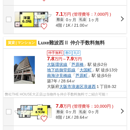
7.1
万
円
(管理費等：7,000円 )
0ヶ月
1ヶ月
敷金
礼金
4階 / 1K / 21.00㎡
Luxe難波西Ⅱ 仲介手数料無料
賃貸 | マンション
仲手無料
敷0
礼0
7.8
7.9
万円～
万円
大阪環状線
「
芦原橋
」駅 徒歩2分
地下鉄御堂筋線
「
大国町
」駅 徒歩13分
南海汐見橋線
「
芦原町
」駅 徒歩5分
築7年 / 28.64㎡
大阪府
大阪市浪速区
浪速西
１丁目8-32
弊社THE HOUSE大正店は当物件を仲介手数料無料でご紹介可能！
7.8
万
円
(管理費等：10,000円 )
0ヶ月
0ヶ月
敷金
礼金
8階 / 1K / 28.64㎡