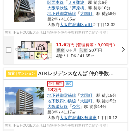
関西本線
「
ＪＲ難波
」駅 徒歩6分
大阪環状線
「
芦原橋
」駅 徒歩10分
地下鉄御堂筋線
「
大国町
」駅 徒歩8分
築2年 / 41.65㎡
大阪府
大阪市浪速区
元町
２丁目13-32
弊社THE HOUSE大正店は当物件を仲介手数料無料でご紹介可能！
11.6
万
円
(管理費等：9,000円 )
0ヶ月
20万円
敷金
礼金
4階 / 1LDK / 41.65㎡
ATKレジデンスなんば 仲介手数料無料
賃貸 | マンション
仲手無料
敷0
13
万円
地下鉄御堂筋線
「
大国町
」駅 徒歩5分
地下鉄四つ橋線
「
大国町
」駅 徒歩5分
大阪環状線
「
今宮
」駅 徒歩14分
築3年 / 41.17㎡
大阪府
大阪市浪速区
敷津東
１丁目6-12
弊社THE HOUSE大正店は当物件を仲介手数料無料でご紹介可能！