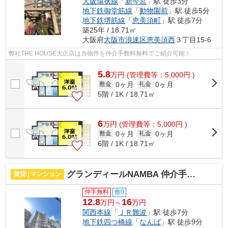
大阪環状線
「
新今宮
」駅 徒歩3分
地下鉄御堂筋線
「
動物園前
」駅 徒歩5分
地下鉄堺筋線
「
恵美須町
」駅 徒歩7分
築25年 / 18.71㎡
大阪府
大阪市浪速区
恵美須西
３丁目15-6
弊社THE HOUSE大正店は当物件を仲介手数料無料でご紹介可能！
5.8
万
円
(管理費等：5,000円 )
0ヶ月
0ヶ月
敷金
礼金
5階 / 1K / 18.71㎡
6
万
円
(管理費等：5,000円 )
0ヶ月
0ヶ月
敷金
礼金
6階 / 1K / 18.71㎡
グランディールNAMBA 仲介手数料無料
賃貸 | マンション
仲手無料
敷0
12.8
16
万円～
万円
関西本線
「
ＪＲ難波
」駅 徒歩7分
地下鉄四つ橋線
「
なんば
」駅 徒歩9分