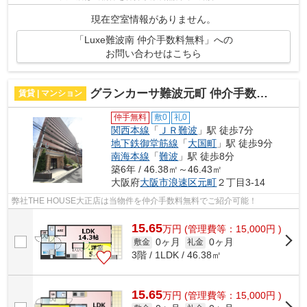
現在空室情報がありません。
「Luxe難波南 仲介手数料無料」への
お問い合わせはこちら
グランカーサ難波元町 仲介手数料無料
賃貸 | マンション
仲手無料
敷0
礼0
関西本線
「
ＪＲ難波
」駅 徒歩7分
地下鉄御堂筋線
「
大国町
」駅 徒歩9分
南海本線
「
難波
」駅 徒歩8分
築6年 / 46.38㎡～46.43㎡
大阪府
大阪市浪速区
元町
２丁目3-14
弊社THE HOUSE大正店は当物件を仲介手数料無料でご紹介可能！
15.65
万
円
(管理費等：15,000円 )
0ヶ月
0ヶ月
敷金
礼金
3階 / 1LDK / 46.38㎡
15.65
万
円
(管理費等：15,000円 )