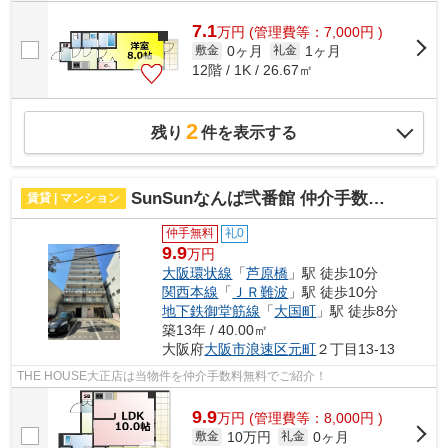
7.1
万
円
(管理費等：7,000円 )
0ヶ月
1ヶ月
敷金
礼金
12階 / 1K / 26.67㎡
2
残り
件を表示する
SunSunなんば弐番館 仲介手数料無料
賃貸 | マンション
仲手無料
礼0
9.9
万円
大阪環状線
「
芦原橋
」駅 徒歩10分
関西本線
「
ＪＲ難波
」駅 徒歩10分
地下鉄御堂筋線
「
大国町
」駅 徒歩8分
築13年 / 40.00㎡
大阪府
大阪市浪速区
元町
２丁目13-13
THE HOUSE大正店は当物件を仲介手数料無料でご紹介！
9.9
万
円
(管理費等：8,000円 )
10万円
0ヶ月
敷金
礼金