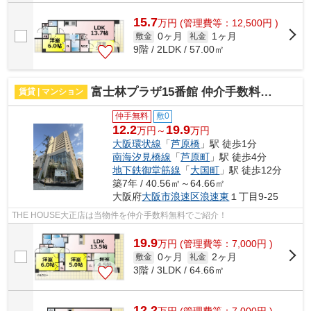
15.7
万
円
(管理費等：12,500円 )
0ヶ月
1ヶ月
敷金
礼金
9階 / 2LDK / 57.00㎡
富士林プラザ15番館 仲介手数料無料
賃貸 | マンション
仲手無料
敷0
12.2
19.9
万円～
万円
大阪環状線
「
芦原橋
」駅 徒歩1分
南海汐見橋線
「
芦原町
」駅 徒歩4分
地下鉄御堂筋線
「
大国町
」駅 徒歩12分
築7年 / 40.56㎡～64.66㎡
大阪府
大阪市浪速区
浪速東
１丁目9-25
THE HOUSE大正店は当物件を仲介手数料無料でご紹介！
19.9
万
円
(管理費等：7,000円 )
0ヶ月
2ヶ月
敷金
礼金
3階 / 3LDK / 64.66㎡
12.2