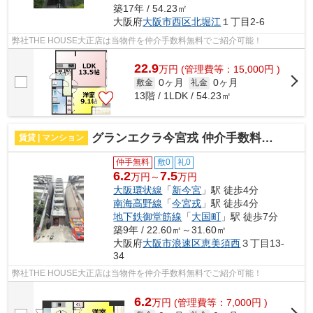
築17年 / 54.23㎡
大阪府
大阪市西区
北堀江
１丁目2-6
弊社THE HOUSE大正店は当物件を仲介手数料無料でご紹介可能！
22.9
万
円
(管理費等：15,000円 )
0ヶ月
0ヶ月
敷金
礼金
13階 / 1LDK / 54.23㎡
グランエクラ今宮戎 仲介手数料無料
賃貸 | マンション
仲手無料
敷0
礼0
6.2
7.5
万円～
万円
大阪環状線
「
新今宮
」駅 徒歩4分
南海高野線
「
今宮戎
」駅 徒歩4分
地下鉄御堂筋線
「
大国町
」駅 徒歩7分
築9年 / 22.60㎡～31.60㎡
大阪府
大阪市浪速区
恵美須西
３丁目13-
34
弊社THE HOUSE大正店は当物件を仲介手数料無料でご紹介可能！
6.2
万
円
(管理費等：7,000円 )