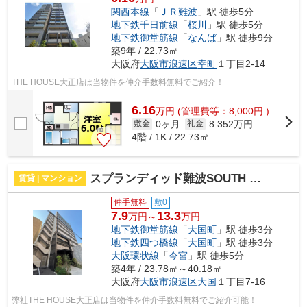
関西本線
「
ＪＲ難波
」駅 徒歩5分
地下鉄千日前線
「
桜川
」駅 徒歩5分
地下鉄御堂筋線
「
なんば
」駅 徒歩9分
築9年 / 22.73㎡
大阪府
大阪市浪速区
幸町
１丁目2-14
THE HOUSE大正店は当物件を仲介手数料無料でご紹介！
6.16
万
円
(管理費等：8,000円 )
0ヶ月
8.352万円
敷金
礼金
4階 / 1K / 22.73㎡
スプランディッド難波SOUTH 仲介手数料無料
賃貸 | マンション
仲手無料
敷0
7.9
13.3
万円～
万円
地下鉄御堂筋線
「
大国町
」駅 徒歩3分
地下鉄四つ橋線
「
大国町
」駅 徒歩3分
大阪環状線
「
今宮
」駅 徒歩5分
築4年 / 23.78㎡～40.18㎡
大阪府
大阪市浪速区
大国
１丁目7-16
弊社THE HOUSE大正店は当物件を仲介手数料無料でご紹介可能！