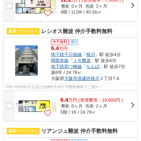
万
円
(管理費等：7,000円 )
0ヶ月
2ヶ月
敷金
礼金
4階 / 1LDK / 40.56㎡
レシオス難波 仲介手数料無料
賃貸 | マンション
仲手無料
敷0
6.4
万円
地下鉄千日前線
「
桜川
」駅 徒歩4分
関西本線
「
ＪＲ難波
」駅 徒歩6分
地下鉄四つ橋線
「
なんば
」駅 徒歩7分
築8年 / 24.78㎡
大阪府
大阪市浪速区
桜川
２丁目7-6
THE HOUSE大正店は当物件を仲介手数料無料でご紹介！
6.4
万
円
(管理費等：10,000円 )
0ヶ月
2ヶ月
敷金
礼金
5階 / 1K / 24.78㎡
リアンジュ難波 仲介手数料無料
賃貸 | マンション