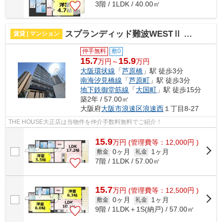
3階 / 1LDK / 40.00㎡
スプランディッド難波WESTⅡ 仲介手数料無料
賃貸 | マンション
仲手無料
敷0
15.7
15.9
万円～
万円
大阪環状線
「
芦原橋
」駅 徒歩3分
南海汐見橋線
「
芦原町
」駅 徒歩3分
地下鉄御堂筋線
「
大国町
」駅 徒歩15分
築2年 / 57.00㎡
大阪府
大阪市浪速区
浪速西
１丁目8-27
THE HOUSE大正店は当物件を仲介手数料無料でご紹介！
15.9
万
円
(管理費等：12,000円 )
0ヶ月
1ヶ月
敷金
礼金
7階 / 1LDK / 57.00㎡
15.7
万
円
(管理費等：12,500円 )
0ヶ月
1ヶ月
敷金
礼金
9階 / 1LDK＋1S(納戸) / 57.00㎡