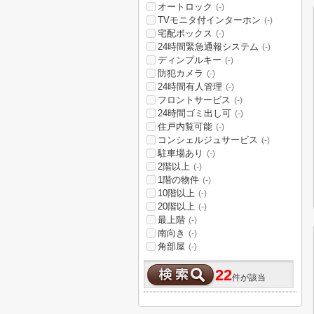
オートロック
(-)
TVモニタ付インターホン
(-)
宅配ボックス
(-)
24時間緊急通報システム
(-)
ディンプルキー
(-)
防犯カメラ
(-)
24時間有人管理
(-)
フロントサービス
(-)
24時間ゴミ出し可
(-)
住戸内覧可能
(-)
コンシェルジュサービス
(-)
駐車場あり
(-)
2階以上
(-)
1階の物件
(-)
10階以上
(-)
20階以上
(-)
最上階
(-)
南向き
(-)
角部屋
(-)
22
件が該当