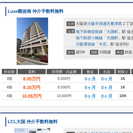
Luxe難波南 仲介手数料無料
大阪府
大阪市浪速区
敷津西
２丁目
住所
交通
地下鉄御堂筋線
「
大国町
」駅 徒
地下鉄四つ橋線
「
大国町
」駅 徒
大阪環状線
「
今宮
」駅 徒歩9分
築5年
15階建
鉄筋
築年
階数
構造
所在階
賃料
管理費・共益費
敷金
礼金
間取り
8.05
万円
0ヶ月
0ヶ月
3階
8,500円
1K
8.15
万円
0ヶ月
0ヶ月
4階
8,500円
1K
10.05
万円
0ヶ月
0ヶ月
4階
10,000円
1DK
LCL大国 仲介手数料無料