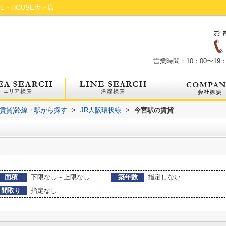
・HOUSE大正店
営業時間：10：00〜19：
(賃貸)路線・駅から探す
>
JR大阪環状線
>
今宮駅の賃貸
面積
下限なし～上限なし
築年数
指定しない
間取り
指定なし