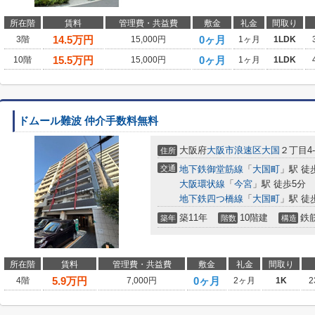
所在階
賃料
管理費・共益費
敷金
礼金
間取り
14.5
万円
0ヶ月
3階
15,000円
1ヶ月
1LDK
15.5
万円
0ヶ月
10階
15,000円
1ヶ月
1LDK
ドムール難波 仲介手数料無料
大阪府
大阪市浪速区
大国
２丁目4-
住所
交通
地下鉄御堂筋線
「
大国町
」駅 徒
大阪環状線
「
今宮
」駅 徒歩5分
地下鉄四つ橋線
「
大国町
」駅 徒
築11年
10階建
鉄
築年
階数
構造
所在階
賃料
管理費・共益費
敷金
礼金
間取り
5.9
万円
0ヶ月
4階
7,000円
2ヶ月
1K
2