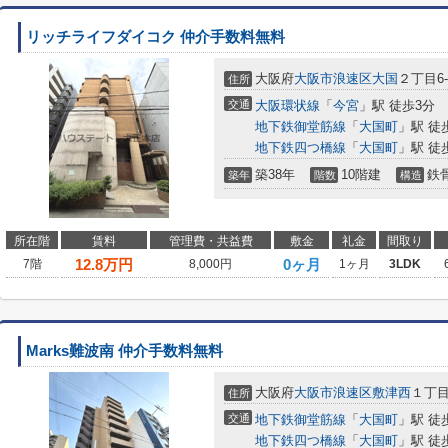
リッチライフダイコク 仲介手数料無料
大阪府
大阪市浪速区
大国
２丁目6-
住所
交通
大阪環状線
「
今宮
」駅 徒歩3分
地下鉄御堂筋線
「
大国町
」駅 徒
地下鉄四つ橋線
「
大国町
」駅 徒
築38年
10階建
鉄
築年
階数
構造
所在階
賃料
管理費・共益費
敷金
礼金
間取り
12.8
万円
0ヶ月
7階
8,000円
1ヶ月
3LDK
Marks難波南 仲介手数料無料
大阪府
大阪市浪速区
敷津西
１丁目8
住所
交通
地下鉄御堂筋線
「
大国町
」駅 徒
地下鉄四つ橋線
「
大国町
」駅 徒