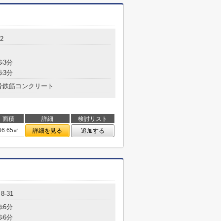
2
歩3分
歩3分
骨鉄筋コンクリート
面積
詳細
検討リスト
66.65㎡
詳細を見る
追加する
-31
歩6分
歩6分