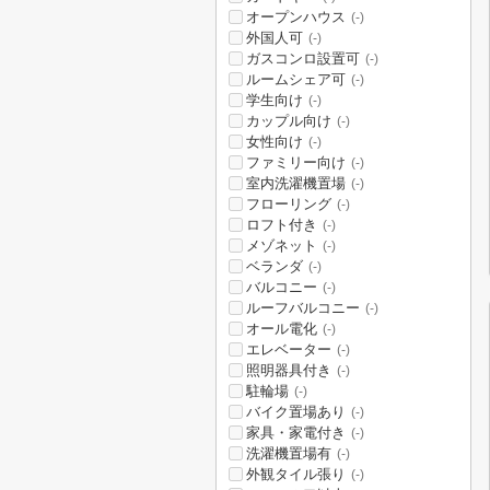
オープンハウス
(-)
外国人可
(-)
ガスコンロ設置可
(-)
ルームシェア可
(-)
学生向け
(-)
カップル向け
(-)
女性向け
(-)
ファミリー向け
(-)
室内洗濯機置場
(-)
フローリング
(-)
ロフト付き
(-)
メゾネット
(-)
ベランダ
(-)
バルコニー
(-)
ルーフバルコニー
(-)
オール電化
(-)
エレベーター
(-)
照明器具付き
(-)
駐輪場
(-)
バイク置場あり
(-)
家具・家電付き
(-)
洗濯機置場有
(-)
外観タイル張り
(-)