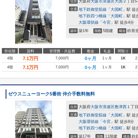
大阪府
大阪市浪速区
大国
２丁目5-
住所
交通
地下鉄御堂筋線
「
大国町
」駅 徒
地下鉄四つ橋線
「
大国町
」駅 徒
大阪環状線
「
今宮
」駅 徒歩4分
築1年
5階建
鉄骨
築年
階数
構造
所在階
賃料
管理費・共益費
敷金
礼金
間取り
7.1
万円
0ヶ月
4階
7,000円
1ヶ月
1K
2
7.1
万円
0ヶ月
4階
7,000円
1ヶ月
1K
2
ゼウスニューヨーク5番街 仲介手数料無料
大阪府
大阪市浪速区
敷津西
１丁目9
住所
交通
地下鉄御堂筋線
「
大国町
」駅 徒
大阪環状線
「
今宮
」駅 徒歩8分
地下鉄四つ橋線
「
大国町
」駅 徒
築17年
11階建
鉄
築年
階数
構造