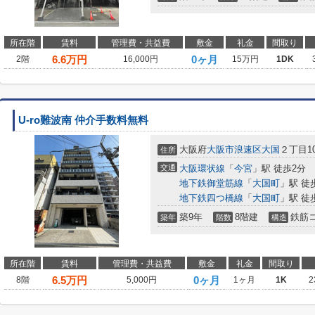
所在階
賃料
管理費・共益費
敷金
礼金
間取り
6.6
万円
0ヶ月
2階
16,000円
15万円
1DK
U-ro難波南 仲介手数料無料
大阪府
大阪市浪速区
大国
２丁目10
住所
交通
大阪環状線
「
今宮
」駅 徒歩2分
地下鉄御堂筋線
「
大国町
」駅 徒
地下鉄四つ橋線
「
大国町
」駅 徒
築9年
8階建
鉄筋
築年
階数
構造
所在階
賃料
管理費・共益費
敷金
礼金
間取り
6.5
万円
0ヶ月
8階
5,000円
1ヶ月
1K
2