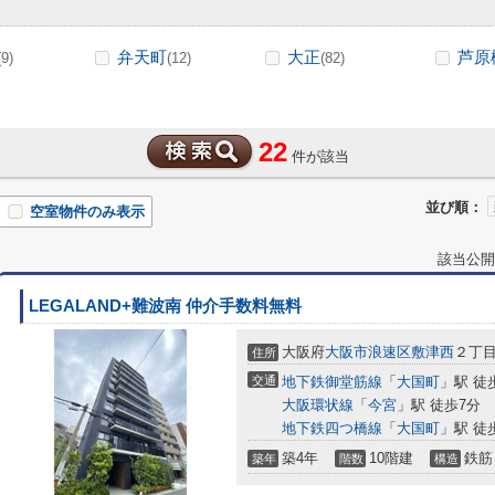
弁天町
大正
芦原
(9)
(12)
(82)
22
件が該当
並び順：
空室物件のみ表示
該当公開
LEGALAND+難波南 仲介手数料無料
大阪府
大阪市浪速区
敷津西
２丁目1
住所
交通
地下鉄御堂筋線
「
大国町
」駅 徒
大阪環状線
「
今宮
」駅 徒歩7分
地下鉄四つ橋線
「
大国町
」駅 徒
築4年
10階建
鉄筋
築年
階数
構造