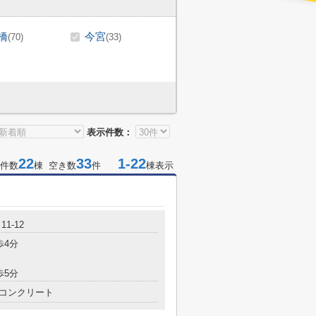
橋
今宮
(70)
(33)
表示件数：
22
33
1-22
件数
棟 空き数
件
棟表示
1-12
歩4分
歩5分
コンクリート