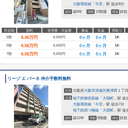
大阪環状線
「
今宮
」駅 徒歩8分
築9年
10階建
鉄筋
築年
階数
構造
所在階
賃料
管理費・共益費
敷金
礼金
間取り
6.45
万円
0ヶ月
0ヶ月
5階
8,000円
1K
6.55
万円
0ヶ月
0ヶ月
5階
8,000円
1K
6.55
万円
0ヶ月
0ヶ月
7階
8,000円
1K
リーゾ エ パーネ 仲介手数料無料
大阪府
大阪市浪速区
敷津西
１丁目
住所
交通
地下鉄御堂筋線
「
大国町
」駅 徒
大阪環状線
「
今宮
」駅 徒歩7分
地下鉄四つ橋線
「
大国町
」駅 徒
築10年
8階建
鉄筋
築年
階数
構造