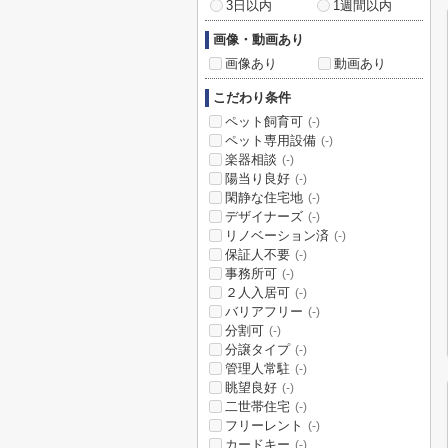
3日以内
1週間以内
画像・動画あり
画像あり
動画あり
こだわり条件
ペット飼育可
(-)
ペット専用設備
(-)
楽器相談
(-)
陽当り良好
(-)
閑静な住宅地
(-)
デザイナーズ
(-)
リノベーション済
(-)
保証人不要
(-)
事務所可
(-)
２人入居可
(-)
バリアフリー
(-)
分割可
(-)
分譲タイプ
(-)
管理人常駐
(-)
眺望良好
(-)
二世帯住宅
(-)
フリーレント
(-)
カードキー
(-)