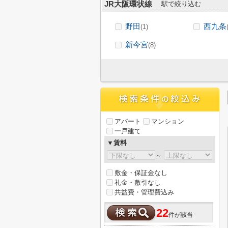
JR大阪環状線
駅で絞り込む
野田
西九条
(1)
新今宮
(8)
アパート
マンション
一戸建て
▼賃料
～
敷金・保証金なし
礼金・敷引なし
共益費・管理費込み
22
件が該当