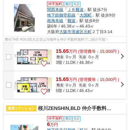
仲手無料
敷0
礼0
関西本線
「
ＪＲ難波
」駅 徒歩7分
地下鉄御堂筋線
「
大国町
」駅 徒歩9分
南海本線
「
難波
」駅 徒歩8分
築6年 / 46.38㎡～46.43㎡
大阪府
大阪市浪速区
元町
２丁目3-14
弊社THE HOUSE大正店は当物件を仲介手数料無料でご紹介可能！
15.65
万
円
(管理費等：15,000円 )
0ヶ月
0ヶ月
敷金
礼金
3階 / 1LDK / 46.38㎡
15.65
万
円
(管理費等：15,000円 )
0ヶ月
0ヶ月
敷金
礼金
5階 / 1LDK / 46.43㎡
桜川ZENSHIN,BLD 仲介手数料無料
賃貸 | マンション
仲手無料
敷0
礼0
6
万円
地下鉄千日前線
「
桜川
」駅 徒歩1分