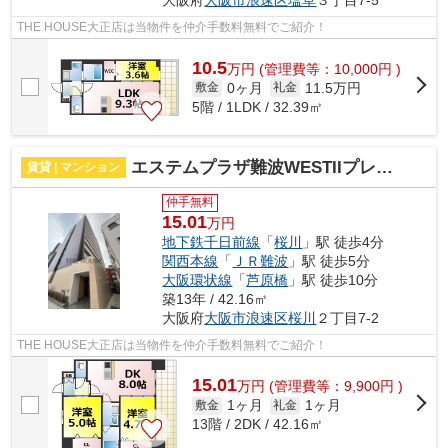
大阪府
大阪市浪速区
塩草
３丁目7-5
THE HOUSE大正店は当物件を仲介手数料無料でご紹介！
10.5
万
円
(管理費等：10,000円 )
0ヶ月
11.5万円
敷金
礼金
5階 / 1LDK / 32.39㎡
エステムプラザ難波WESTIIプレディア 仲介手数料無料
賃貸 | マンション
仲手無料
15.01
万円
地下鉄千日前線
「
桜川
」駅 徒歩4分
関西本線
「
ＪＲ難波
」駅 徒歩5分
大阪環状線
「
芦原橋
」駅 徒歩10分
築13年 / 42.16㎡
大阪府
大阪市浪速区
桜川
２丁目7-2
THE HOUSE大正店は当物件を仲介手数料無料でご紹介！
15.01
万
円
(管理費等：9,900円 )
1ヶ月
1ヶ月
敷金
礼金
13階 / 2DK / 42.16㎡