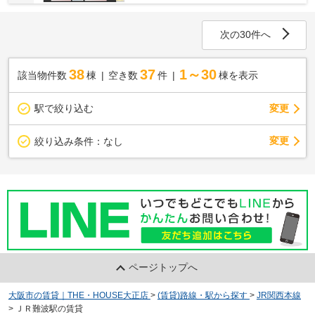
次の30件へ
38
37
1～30
該当物件数
棟
空き数
件
棟を表示
駅で絞り込む
変更
変更
絞り込み条件：
なし
ページトップへ
大阪市の賃貸｜THE・HOUSE大正店
>
(賃貸)路線・駅から探す
>
JR関西本線
>
ＪＲ難波駅の賃貸