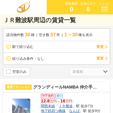
閲覧履歴
お気に入り
メニュー
0
0
ＪＲ難波駅周辺の賃貸一覧
38
37
1～30
該当物件数
棟
空き数
件
棟を表示
駅で絞り込む
変更
変更
絞り込み条件：
なし
空室のみ
グランディールNAMBA 仲介手数料無料
賃貸 | マンション
仲手無料
敷0
12.8
16
万円～
万円
関西本線
「
ＪＲ難波
」駅 徒歩7分
地下鉄四つ橋線
「
なんば
」駅 徒歩9分