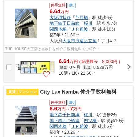
仲手無料
敷0
6.64
万円
大阪環状線
「
芦原橋
」駅 徒歩6分
地下鉄千日前線
「
桜川
」駅 徒歩7分
関西本線
「
ＪＲ難波
」駅 徒歩10分
築5年 / 21.66㎡
大阪府
大阪市浪速区
立葉
１丁目4-2
THE HOUSE大正店は当物件を仲介手数料無料でご紹介！
6.64
万
円
(管理費等：8,000円 )
0ヶ月
8.928万円
敷金
礼金
10階 / 1K / 21.66㎡
City Lux Namba 仲介手数料無料
賃貸 | マンション
仲手無料
敷0
6.6
7
万円～
万円
地下鉄千日前線
「
桜川
」駅 徒歩2分
地下鉄四つ橋線
「
四ツ橋
」駅 徒歩10分
関西本線
「
ＪＲ難波
」駅 徒歩5分
築9年 / 23.26㎡