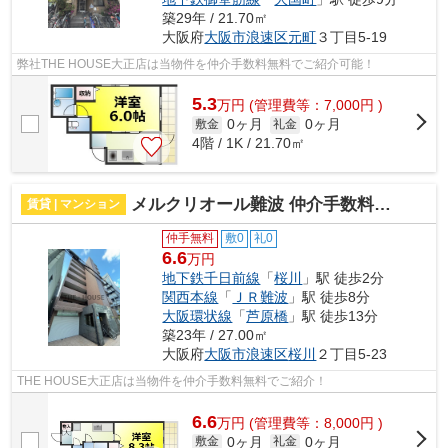
築29年 / 21.70㎡
大阪府
大阪市浪速区
元町
３丁目5-19
弊社THE HOUSE大正店は当物件を仲介手数料無料でご紹介可能！
5.3
万
円
(管理費等：7,000円 )
0ヶ月
0ヶ月
敷金
礼金
4階 / 1K / 21.70㎡
メルクリオール難波 仲介手数料無料
賃貸 | マンション
仲手無料
敷0
礼0
6.6
万円
地下鉄千日前線
「
桜川
」駅 徒歩2分
関西本線
「
ＪＲ難波
」駅 徒歩8分
大阪環状線
「
芦原橋
」駅 徒歩13分
築23年 / 27.00㎡
大阪府
大阪市浪速区
桜川
２丁目5-23
THE HOUSE大正店は当物件を仲介手数料無料でご紹介！
6.6
万
円
(管理費等：8,000円 )
0ヶ月
0ヶ月
敷金
礼金