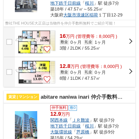
地下鉄千日前線
「
桜川
」駅 徒歩7分
築18年 / 47.57㎡～55.25㎡
大阪府
大阪市浪速区
稲荷
１丁目12-29
弊社THE HOUSE大正店は当物件を仲介手数料無料でご紹介可能！
16
万
円
(管理費等：8,000円 )
0ヶ月
1ヶ月
敷金
礼金
3階 / 2LDK / 55.25㎡
12.8
万
円
(管理費等：8,000円 )
0ヶ月
0ヶ月
敷金
礼金
8階 / 1LDK / 47.57㎡
abitare naniwa inari 仲介手数料無料
賃貸 | マンション
仲手無料
敷0
12.9
万円
関西本線
「
ＪＲ難波
」駅 徒歩7分
地下鉄千日前線
「
桜川
」駅 徒歩7分
大阪環状線
「
芦原橋
」駅 徒歩9分
築15年 / 54.29㎡