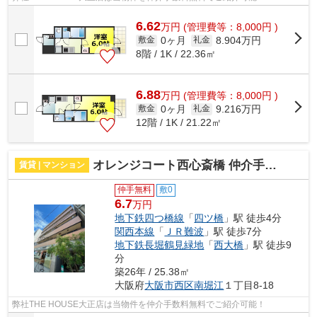
6.62
万
円
(管理費等：8,000円 )
0ヶ月
8.904万円
敷金
礼金
8階 / 1K / 22.36㎡
6.88
万
円
(管理費等：8,000円 )
0ヶ月
9.216万円
敷金
礼金
12階 / 1K / 21.22㎡
オレンジコート西心斎橋 仲介手数料無料
賃貸 | マンション
仲手無料
敷0
6.7
万円
地下鉄四つ橋線
「
四ツ橋
」駅 徒歩4分
関西本線
「
ＪＲ難波
」駅 徒歩7分
地下鉄長堀鶴見緑地
「
西大橋
」駅 徒歩9
分
築26年 / 25.38㎡
大阪府
大阪市西区
南堀江
１丁目8-18
弊社THE HOUSE大正店は当物件を仲介手数料無料でご紹介可能！