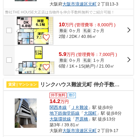
大阪府
大阪市浪速区
元町
２丁目13-3
弊社THE HOUSE大正店は当物件を仲介手数料無料でご紹介可能！
10
万
円
(管理費等：8,000円 )
0ヶ月
2ヶ月
敷金
礼金
2階 / 2DK / 40.86㎡
5.9
万
円
(管理費等：7,000円 )
0ヶ月
1ヶ月
敷金
礼金
6階 / 1K＋1S(納戸) / 21.00㎡
リンクハウス難波元町 仲介手数料無料
賃貸 | マンション
仲手無料
敷0
14.2
万円
関西本線
「
ＪＲ難波
」駅 徒歩8分
地下鉄御堂筋線
「
大国町
」駅 徒歩8分
大阪環状線
「
芦原橋
」駅 徒歩13分
築3年 / 39.81㎡
大阪府
大阪市浪速区
元町
２丁目9-17