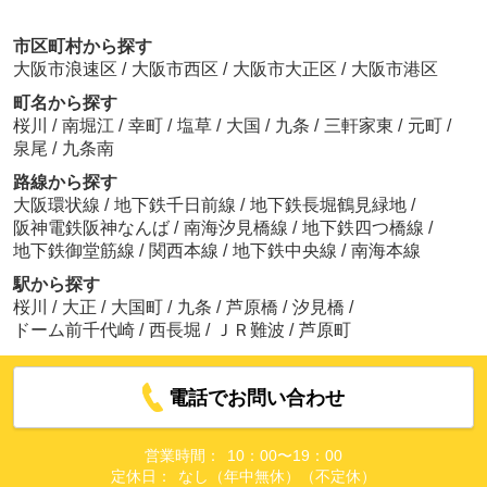
市区町村から探す
大阪市浪速区
/
大阪市西区
/
大阪市大正区
/
大阪市港区
町名から探す
桜川
/
南堀江
/
幸町
/
塩草
/
大国
/
九条
/
三軒家東
/
元町
/
泉尾
/
九条南
路線から探す
大阪環状線
/
地下鉄千日前線
/
地下鉄長堀鶴見緑地
/
阪神電鉄阪神なんば
/
南海汐見橋線
/
地下鉄四つ橋線
/
地下鉄御堂筋線
/
関西本線
/
地下鉄中央線
/
南海本線
駅から探す
桜川
/
大正
/
大国町
/
九条
/
芦原橋
/
汐見橋
/
ドーム前千代崎
/
西長堀
/
ＪＲ難波
/
芦原町
電話でお問い合わせ
営業時間：
10：00〜19：00
定休日：
なし（年中無休）（不定休）