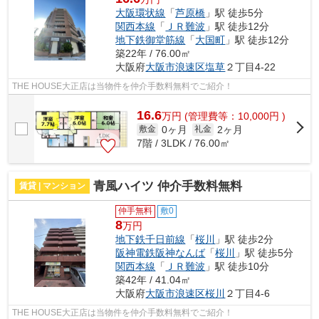
大阪環状線
「
芦原橋
」駅 徒歩5分
関西本線
「
ＪＲ難波
」駅 徒歩12分
地下鉄御堂筋線
「
大国町
」駅 徒歩12分
築22年 / 76.00㎡
大阪府
大阪市浪速区
塩草
２丁目4-22
THE HOUSE大正店は当物件を仲介手数料無料でご紹介！
16.6
万
円
(管理費等：10,000円 )
0ヶ月
2ヶ月
敷金
礼金
7階 / 3LDK / 76.00㎡
青風ハイツ 仲介手数料無料
賃貸 | マンション
仲手無料
敷0
8
万円
地下鉄千日前線
「
桜川
」駅 徒歩2分
阪神電鉄阪神なんば
「
桜川
」駅 徒歩5分
関西本線
「
ＪＲ難波
」駅 徒歩10分
築42年 / 41.04㎡
大阪府
大阪市浪速区
桜川
２丁目4-6
THE HOUSE大正店は当物件を仲介手数料無料でご紹介！