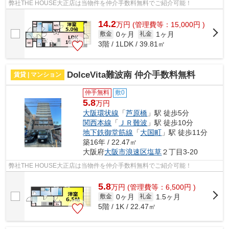
弊社THE HOUSE大正店は当物件を仲介手数料無料でご紹介可能！
14.2
万
円
(管理費等：15,000円 )
0ヶ月
1ヶ月
敷金
礼金
3階 / 1LDK / 39.81㎡
DolceVita難波南 仲介手数料無料
賃貸 | マンション
仲手無料
敷0
5.8
万円
大阪環状線
「
芦原橋
」駅 徒歩5分
関西本線
「
ＪＲ難波
」駅 徒歩10分
地下鉄御堂筋線
「
大国町
」駅 徒歩11分
築16年 / 22.47㎡
大阪府
大阪市浪速区
塩草
２丁目3-20
弊社THE HOUSE大正店は当物件を仲介手数料無料でご紹介可能！
5.8
万
円
(管理費等：6,500円 )
0ヶ月
1.5ヶ月
敷金
礼金
5階 / 1K / 22.47㎡