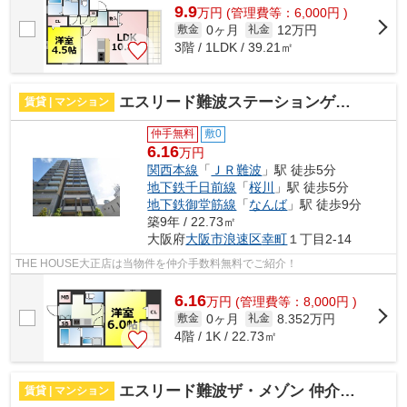
9.9
万
円
(管理費等：6,000円 )
0ヶ月
12万円
敷金
礼金
3階 / 1LDK / 39.21㎡
エスリード難波ステーションゲートサウステラス 仲介手数料無料
賃貸 | マンション
仲手無料
敷0
6.16
万円
関西本線
「
ＪＲ難波
」駅 徒歩5分
地下鉄千日前線
「
桜川
」駅 徒歩5分
地下鉄御堂筋線
「
なんば
」駅 徒歩9分
築9年 / 22.73㎡
大阪府
大阪市浪速区
幸町
１丁目2-14
THE HOUSE大正店は当物件を仲介手数料無料でご紹介！
6.16
万
円
(管理費等：8,000円 )
0ヶ月
8.352万円
敷金
礼金
4階 / 1K / 22.73㎡
エスリード難波ザ・メゾン 仲介手数料無料
賃貸 | マンション