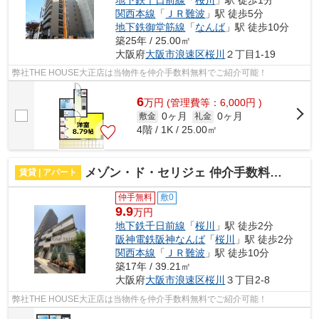
関西本線
「
ＪＲ難波
」駅 徒歩5分
地下鉄御堂筋線
「
なんば
」駅 徒歩10分
築25年 / 25.00㎡
大阪府
大阪市浪速区
桜川
２丁目1-19
弊社THE HOUSE大正店は当物件を仲介手数料無料でご紹介可能！
6
万
円
(管理費等：6,000円 )
0ヶ月
0ヶ月
敷金
礼金
4階 / 1K / 25.00㎡
メゾン・ド・セリジェ 仲介手数料無料
賃貸 | アパート
仲手無料
敷0
9.9
万円
地下鉄千日前線
「
桜川
」駅 徒歩2分
阪神電鉄阪神なんば
「
桜川
」駅 徒歩2分
関西本線
「
ＪＲ難波
」駅 徒歩10分
築17年 / 39.21㎡
大阪府
大阪市浪速区
桜川
３丁目2-8
弊社THE HOUSE大正店は当物件を仲介手数料無料でご紹介可能！