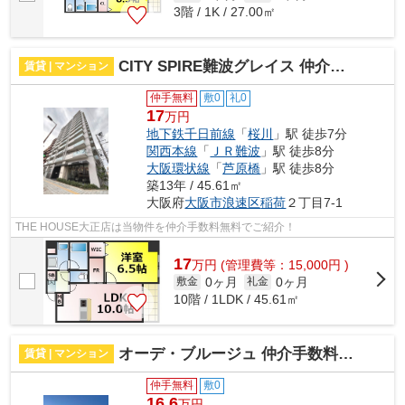
3階 / 1K / 27.00㎡
CITY SPIRE難波グレイス 仲介手数料無料
賃貸 | マンション
仲手無料
敷0
礼0
17
万円
地下鉄千日前線
「
桜川
」駅 徒歩7分
関西本線
「
ＪＲ難波
」駅 徒歩8分
大阪環状線
「
芦原橋
」駅 徒歩8分
築13年 / 45.61㎡
大阪府
大阪市浪速区
稲荷
２丁目7-1
THE HOUSE大正店は当物件を仲介手数料無料でご紹介！
17
万
円
(管理費等：15,000円 )
0ヶ月
0ヶ月
敷金
礼金
10階 / 1LDK / 45.61㎡
オーデ・ブルージュ 仲介手数料無料
賃貸 | マンション
仲手無料
敷0
16.6
万円