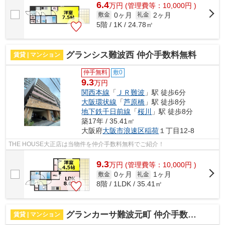
6.4
万
円
(管理費等：10,000円 )
0ヶ月
2ヶ月
敷金
礼金
5階 / 1K / 24.78㎡
グランシス難波西 仲介手数料無料
賃貸 | マンション
仲手無料
敷0
9.3
万円
関西本線
「
ＪＲ難波
」駅 徒歩6分
大阪環状線
「
芦原橋
」駅 徒歩8分
地下鉄千日前線
「
桜川
」駅 徒歩8分
築17年 / 35.41㎡
大阪府
大阪市浪速区
稲荷
１丁目12-8
THE HOUSE大正店は当物件を仲介手数料無料でご紹介！
9.3
万
円
(管理費等：10,000円 )
0ヶ月
1ヶ月
敷金
礼金
8階 / 1LDK / 35.41㎡
グランカーサ難波元町 仲介手数料無料
賃貸 | マンション