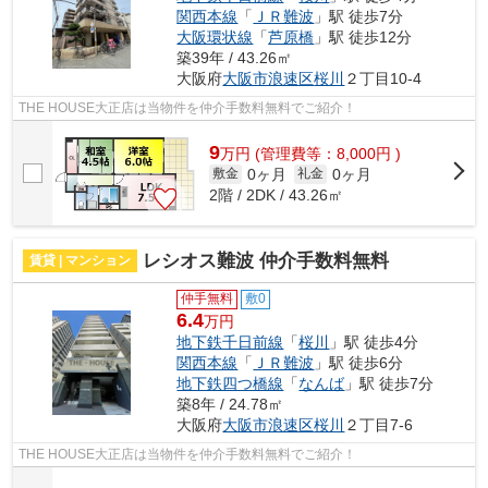
関西本線
「
ＪＲ難波
」駅 徒歩7分
大阪環状線
「
芦原橋
」駅 徒歩12分
築39年 / 43.26㎡
大阪府
大阪市浪速区
桜川
２丁目10-4
THE HOUSE大正店は当物件を仲介手数料無料でご紹介！
9
万
円
(管理費等：8,000円 )
0ヶ月
0ヶ月
敷金
礼金
2階 / 2DK / 43.26㎡
レシオス難波 仲介手数料無料
賃貸 | マンション
仲手無料
敷0
6.4
万円
地下鉄千日前線
「
桜川
」駅 徒歩4分
関西本線
「
ＪＲ難波
」駅 徒歩6分
地下鉄四つ橋線
「
なんば
」駅 徒歩7分
築8年 / 24.78㎡
大阪府
大阪市浪速区
桜川
２丁目7-6
THE HOUSE大正店は当物件を仲介手数料無料でご紹介！