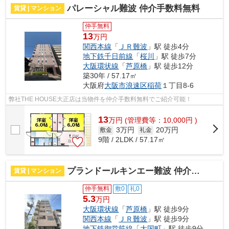
パレーシャル難波 仲介手数料無料
賃貸 | マンション
仲手無料
13
万円
関西本線
「
ＪＲ難波
」駅 徒歩4分
地下鉄千日前線
「
桜川
」駅 徒歩7分
大阪環状線
「
芦原橋
」駅 徒歩12分
築30年 / 57.17㎡
大阪府
大阪市浪速区
稲荷
１丁目8-6
弊社THE HOUSE大正店は当物件を仲介手数料無料でご紹介可能！
13
万
円
(管理費等：10,000円 )
3万円
20万円
敷金
礼金
9階 / 2LDK / 57.17㎡
プランドールキンエー難波 仲介手数料無料
賃貸 | マンション
仲手無料
敷0
礼0
5.3
万円
大阪環状線
「
芦原橋
」駅 徒歩9分
関西本線
「
ＪＲ難波
」駅 徒歩9分
地下鉄御堂筋線
「
大国町
」駅 徒歩9分