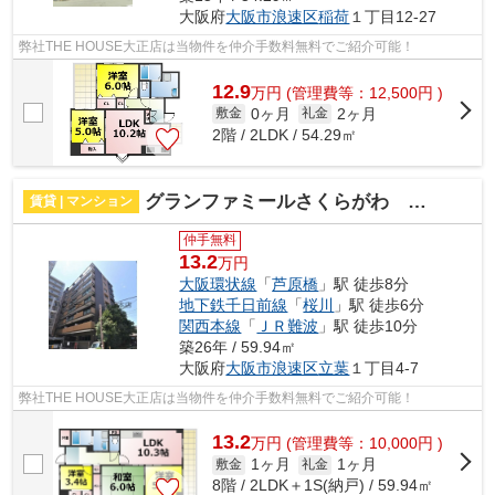
大阪府
大阪市浪速区
稲荷
１丁目12-27
弊社THE HOUSE大正店は当物件を仲介手数料無料でご紹介可能！
12.9
万
円
(管理費等：12,500円 )
0ヶ月
2ヶ月
敷金
礼金
2階 / 2LDK / 54.29㎡
グランファミールさくらがわ 仲介手数料無料
賃貸 | マンション
仲手無料
13.2
万円
大阪環状線
「
芦原橋
」駅 徒歩8分
地下鉄千日前線
「
桜川
」駅 徒歩6分
関西本線
「
ＪＲ難波
」駅 徒歩10分
築26年 / 59.94㎡
大阪府
大阪市浪速区
立葉
１丁目4-7
弊社THE HOUSE大正店は当物件を仲介手数料無料でご紹介可能！
13.2
万
円
(管理費等：10,000円 )
1ヶ月
1ヶ月
敷金
礼金
8階 / 2LDK＋1S(納戸) / 59.94㎡