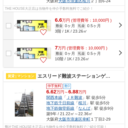
大阪府
大阪市浪速区
桜川
２丁目6-24
THE HOUSE大正店は当物件を仲介手数料無料でご紹介！
6.6
万
円
(管理費等：10,000円 )
0ヶ月
0.5ヶ月
敷金
礼金
3階 / 1K / 23.26㎡
7
万
円
(管理費等：10,000円 )
0ヶ月
0.5ヶ月
敷金
礼金
10階 / 1K / 23.26㎡
エスリード難波ステーションゲートノーステラス 仲介手数料無料
賃貸 | マンション
仲手無料
敷0
6.62
6.88
万円～
万円
関西本線
「
ＪＲ難波
」駅 徒歩5分
地下鉄千日前線
「
桜川
」駅 徒歩5分
地下鉄御堂筋線
「
なんば
」駅 徒歩9分
築9年 / 21.22㎡～22.36㎡
大阪府
大阪市浪速区
幸町
１丁目2-29
弊社THE HOUSE大正店は当物件を仲介手数料無料でご紹介可能！