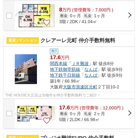
8
万
円
(管理費等：7,000円 )
0ヶ月
1ヶ月
敷金
礼金
3階 / 2DK / 41.04㎡
クレアーレ元町 仲介手数料無料
賃貸 | マンション
敷0
17.6
万円
関西本線
「
ＪＲ難波
」駅 徒歩8分
地下鉄御堂筋線
「
なんば
」駅 徒歩9分
地下鉄千日前線
「
なんば
」駅 徒歩9分
築1年 / 66.98㎡
大阪府
大阪市浪速区
元町
２丁目10-2
THE HOUSE大正店は当物件を仲介手数料無料でご紹介！
17.6
万
円
(管理費等：12,000円 )
0ヶ月
2ヶ月
敷金
礼金
5階 / 2LDK / 66.98㎡