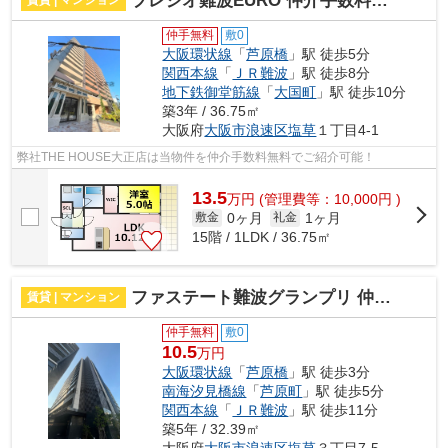
プレジオ難波EURO 仲介手数料無料
賃貸 | マンション
仲手無料
敷0
大阪環状線
「
芦原橋
」駅 徒歩5分
関西本線
「
ＪＲ難波
」駅 徒歩8分
地下鉄御堂筋線
「
大国町
」駅 徒歩10分
築3年 / 36.75㎡
大阪府
大阪市浪速区
塩草
１丁目4-1
弊社THE HOUSE大正店は当物件を仲介手数料無料でご紹介可能！
13.5
万
円
(管理費等：10,000円 )
0ヶ月
1ヶ月
敷金
礼金
15階 / 1LDK / 36.75㎡
ファステート難波グランプリ 仲介手数料無料
賃貸 | マンション
仲手無料
敷0
10.5
万円
大阪環状線
「
芦原橋
」駅 徒歩3分
南海汐見橋線
「
芦原町
」駅 徒歩5分
関西本線
「
ＪＲ難波
」駅 徒歩11分
築5年 / 32.39㎡