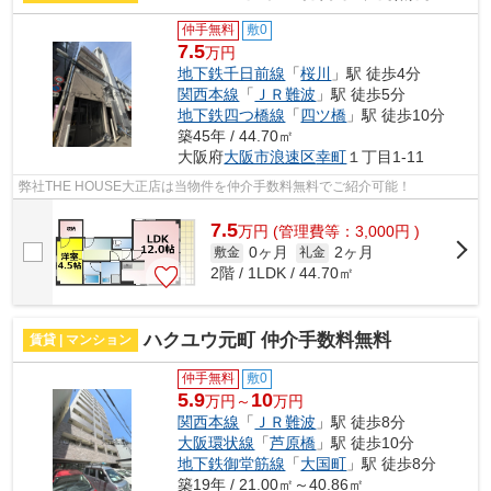
仲手無料
敷0
7.5
万円
地下鉄千日前線
「
桜川
」駅 徒歩4分
関西本線
「
ＪＲ難波
」駅 徒歩5分
地下鉄四つ橋線
「
四ツ橋
」駅 徒歩10分
築45年 / 44.70㎡
大阪府
大阪市浪速区
幸町
１丁目1-11
弊社THE HOUSE大正店は当物件を仲介手数料無料でご紹介可能！
7.5
万
円
(管理費等：3,000円 )
0ヶ月
2ヶ月
敷金
礼金
2階 / 1LDK / 44.70㎡
ハクユウ元町 仲介手数料無料
賃貸 | マンション
仲手無料
敷0
5.9
10
万円～
万円
関西本線
「
ＪＲ難波
」駅 徒歩8分
大阪環状線
「
芦原橋
」駅 徒歩10分
地下鉄御堂筋線
「
大国町
」駅 徒歩8分
築19年 / 21.00㎡～40.86㎡