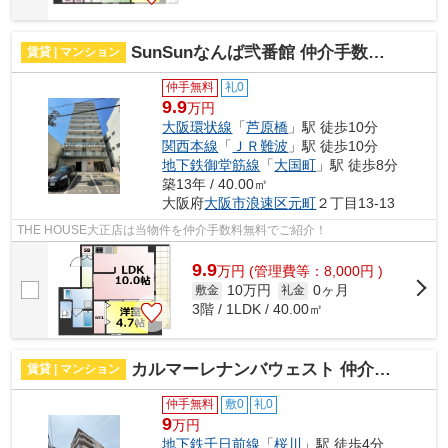
SunSunなんば弐番館 仲介手数料無料
賃貸 | マンション
仲手無料
礼0
9.9
万円
大阪環状線
「
芦原橋
」駅 徒歩10分
関西本線
「
ＪＲ難波
」駅 徒歩10分
地下鉄御堂筋線
「
大国町
」駅 徒歩8分
築13年 / 40.00㎡
大阪府
大阪市浪速区
元町
２丁目13-13
THE HOUSE大正店は当物件を仲介手数料無料でご紹介！
9.9
万
円
(管理費等：8,000円 )
10万円
0ヶ月
敷金
礼金
3階 / 1LDK / 40.00㎡
カルマーレナンバウェスト 仲介手数料無料
賃貸 | マンション
仲手無料
敷0
礼0
9
万円
地下鉄千日前線
「
桜川
」駅 徒歩4分