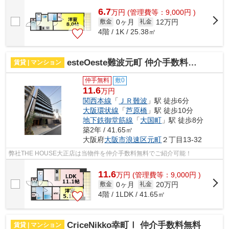
6.7
万
円
(管理費等：9,000円 )
0ヶ月
12万円
敷金
礼金
4階 / 1K / 25.38㎡
esteOeste難波元町 仲介手数料無料
賃貸 | マンション
仲手無料
敷0
11.6
万円
関西本線
「
ＪＲ難波
」駅 徒歩6分
大阪環状線
「
芦原橋
」駅 徒歩10分
地下鉄御堂筋線
「
大国町
」駅 徒歩8分
築2年 / 41.65㎡
大阪府
大阪市浪速区
元町
２丁目13-32
弊社THE HOUSE大正店は当物件を仲介手数料無料でご紹介可能！
11.6
万
円
(管理費等：9,000円 )
0ヶ月
20万円
敷金
礼金
4階 / 1LDK / 41.65㎡
CriceNikko幸町Ⅰ 仲介手数料無料
賃貸 | マンション