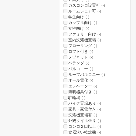
ガスコンロ設置可
(-)
ルームシェア可
(-)
学生向け
(-)
カップル向け
(-)
女性向け
(-)
ファミリー向け
(-)
室内洗濯機置場
(-)
フローリング
(-)
ロフト付き
(-)
メゾネット
(-)
ベランダ
(-)
バルコニー
(-)
ルーフバルコニー
(-)
オール電化
(-)
エレベーター
(-)
照明器具付き
(-)
駐輪場
(-)
バイク置場あり
(-)
家具・家電付き
(-)
洗濯機置場有
(-)
外観タイル張り
(-)
コンロ２口以上
(-)
食器洗い乾燥機
(-)