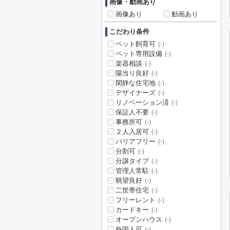
画像・動画あり
画像あり
動画あり
こだわり条件
ペット飼育可
(-)
ペット専用設備
(-)
楽器相談
(-)
陽当り良好
(-)
閑静な住宅地
(-)
デザイナーズ
(-)
リノベーション済
(-)
保証人不要
(-)
事務所可
(-)
２人入居可
(-)
バリアフリー
(-)
分割可
(-)
分譲タイプ
(-)
管理人常駐
(-)
眺望良好
(-)
二世帯住宅
(-)
フリーレント
(-)
カードキー
(-)
オープンハウス
(-)
外国人可
(-)