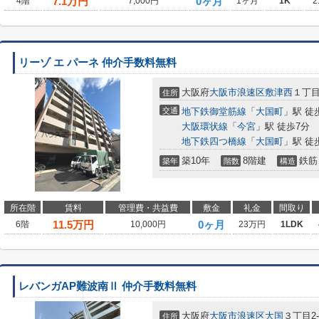
7.1
万円
0ヶ月
4階
7,000円
1ヶ月
1K
2
リーゾ エ パーネ 仲介手数料無料
大阪府
大阪市浪速区
敷津西
１丁目
住所
交通
地下鉄御堂筋線
「
大国町
」駅 徒
大阪環状線
「
今宮
」駅 徒歩7分
地下鉄四つ橋線
「
大国町
」駅 徒
築10年
8階建
鉄筋
築年
階数
構造
所在階
賃料
管理費・共益費
敷金
礼金
間取り
11.5
万円
0ヶ月
6階
10,000円
23万円
1LDK
レバンガAP難波南Ⅱ 仲介手数料無料
大阪府
大阪市浪速区
大国
３丁目2-
住所