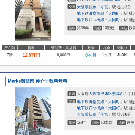
交通
大阪環状線
「
今宮
」駅 徒歩3分
地下鉄御堂筋線
「
大国町
」駅 徒
地下鉄四つ橋線
「
大国町
」駅 徒
築38年
10階建
鉄
築年
階数
構造
所在階
賃料
管理費・共益費
敷金
礼金
間取り
12.8
万円
0ヶ月
7階
8,000円
1ヶ月
3LDK
Marks難波南 仲介手数料無料
大阪府
大阪市浪速区
敷津西
１丁目8
住所
交通
地下鉄御堂筋線
「
大国町
」駅 徒
地下鉄四つ橋線
「
大国町
」駅 徒
大阪環状線
「
今宮
」駅 徒歩8分
築9年
10階建
鉄筋
築年
階数
構造