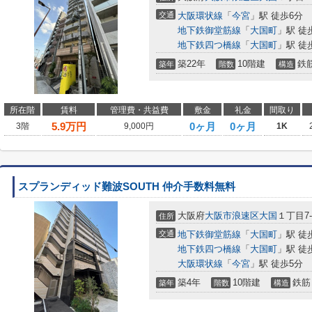
交通
大阪環状線
「
今宮
」駅 徒歩6分
地下鉄御堂筋線
「
大国町
」駅 徒
地下鉄四つ橋線
「
大国町
」駅 徒
築22年
10階建
鉄
築年
階数
構造
所在階
賃料
管理費・共益費
敷金
礼金
間取り
5.9
万円
0ヶ月
0ヶ月
3階
9,000円
1K
スプランディッド難波SOUTH 仲介手数料無料
大阪府
大阪市浪速区
大国
１丁目7-
住所
交通
地下鉄御堂筋線
「
大国町
」駅 徒
地下鉄四つ橋線
「
大国町
」駅 徒
大阪環状線
「
今宮
」駅 徒歩5分
築4年
10階建
鉄筋
築年
階数
構造