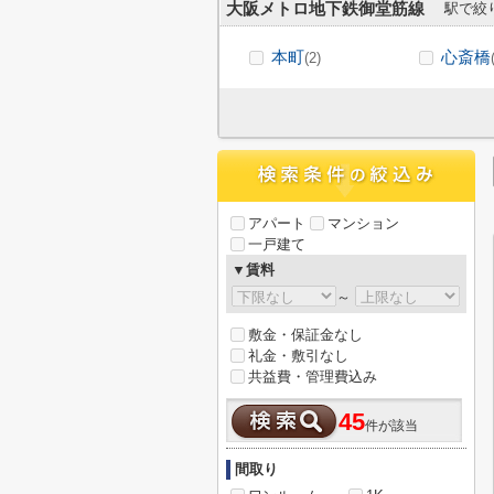
大阪メトロ地下鉄御堂筋線
駅で絞
本町
心斎橋
(2)
アパート
マンション
一戸建て
▼賃料
～
敷金・保証金なし
礼金・敷引なし
共益費・管理費込み
45
件が該当
間取り