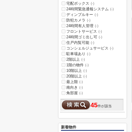
宅配ボックス
(-)
24時間緊急通報システム
(-)
ディンプルキー
(-)
防犯カメラ
(-)
24時間有人管理
(-)
フロントサービス
(-)
24時間ゴミ出し可
(-)
住戸内覧可能
(-)
コンシェルジュサービス
(-)
駐車場あり
(-)
2階以上
(-)
1階の物件
(-)
10階以上
(-)
20階以上
(-)
最上階
(-)
南向き
(-)
角部屋
(-)
45
件が該当
新着物件