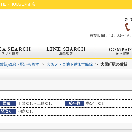
HE・HOUSE大正店
営業時間：10：00〜19：
(賃貸)路線・駅から探す
>
大阪メトロ地下鉄御堂筋線
>
大国町駅の賃貸
面積
下限なし～上限なし
築年数
指定しない
間取り
指定なし