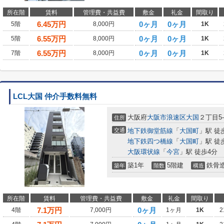
所在階
賃料
管理費・共益費
敷金
礼金
間取り
6.45
万円
0ヶ月
0ヶ月
5階
8,000円
1K
6.55
万円
0ヶ月
0ヶ月
5階
8,000円
1K
6.55
万円
0ヶ月
0ヶ月
7階
8,000円
1K
LCL大国 仲介手数料無料
大阪府
大阪市浪速区
大国
２丁目5-
住所
交通
地下鉄御堂筋線
「
大国町
」駅 徒
地下鉄四つ橋線
「
大国町
」駅 徒
大阪環状線
「
今宮
」駅 徒歩4分
築1年
5階建
鉄骨
築年
階数
構造
所在階
賃料
管理費・共益費
敷金
礼金
間取り
7.1
万円
0ヶ月
4階
7,000円
1ヶ月
1K
2