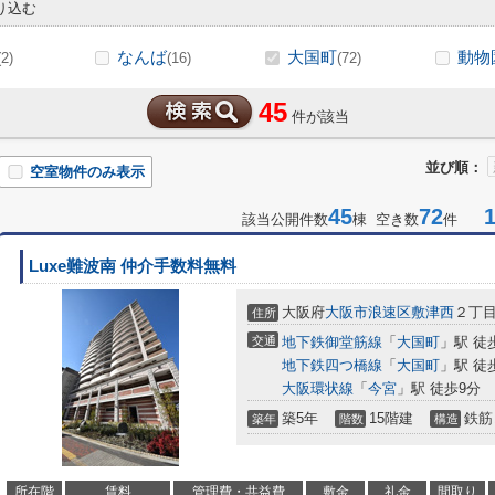
り込む
なんば
大国町
動物
(2)
(16)
(72)
45
件が該当
並び順：
空室物件のみ表示
45
72
1-
該当公開件数
棟 空き数
件
Luxe難波南 仲介手数料無料
大阪府
大阪市浪速区
敷津西
２丁目
住所
交通
地下鉄御堂筋線
「
大国町
」駅 徒
地下鉄四つ橋線
「
大国町
」駅 徒
大阪環状線
「
今宮
」駅 徒歩9分
築5年
15階建
鉄筋
築年
階数
構造
所在階
賃料
管理費・共益費
敷金
礼金
間取り