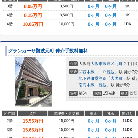
8.05
万円
0ヶ月
0ヶ月
3階
8,500円
1K
8.15
万円
0ヶ月
0ヶ月
4階
8,500円
1K
10.05
万円
0ヶ月
0ヶ月
4階
10,000円
1DK
グランカーサ難波元町 仲介手数料無料
大阪府
大阪市浪速区
元町
２丁目3-
住所
交通
関西本線
「
ＪＲ難波
」駅 徒歩7分
地下鉄御堂筋線
「
大国町
」駅 徒
南海本線
「
難波
」駅 徒歩8分
築6年
15階建
鉄筋
築年
階数
構造
所在階
賃料
管理費・共益費
敷金
礼金
間取り
15.55
万円
0ヶ月
0ヶ月
2階
15,000円
1LDK
15.65
万円
0ヶ月
0ヶ月
3階
15,000円
1LDK