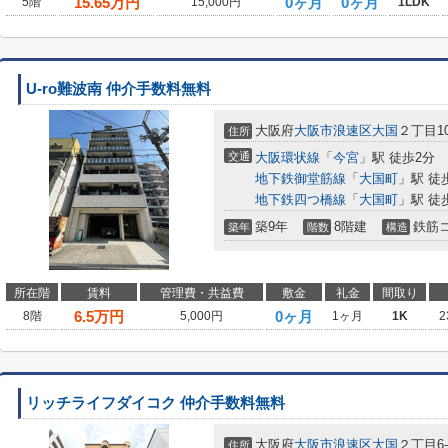
15.65
万円
0ヶ月
0ヶ月
5階
15,000円
1LDK
U-ro難波南 仲介手数料無料
大阪府
大阪市浪速区
大国
２丁目10
住所
交通
大阪環状線
「
今宮
」駅 徒歩2分
地下鉄御堂筋線
「
大国町
」駅 徒
地下鉄四つ橋線
「
大国町
」駅 徒
築9年
8階建
鉄筋
築年
階数
構造
所在階
賃料
管理費・共益費
敷金
礼金
間取り
6.5
万円
0ヶ月
8階
5,000円
1ヶ月
1K
2
リッチライフダイコク 仲介手数料無料
大阪府
大阪市浪速区
大国
２丁目6-
住所