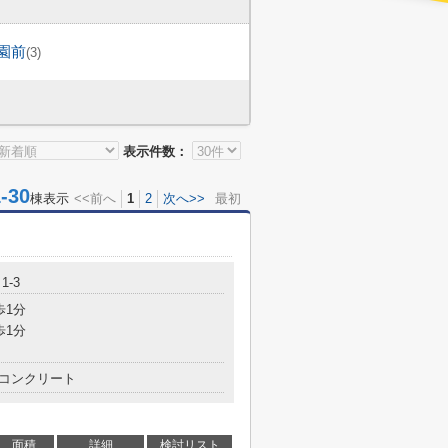
園前
(3)
表示件数：
30
棟表示
<<前へ
1
2
次へ>>
最初
1-3
歩1分
歩1分
コンクリート
面積
詳細
検討リスト