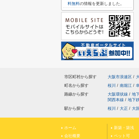
料無料
の情報を更新しました。
市区町村から探す
大阪市浪速区
/
町名から探す
桜川
/
南堀江
/
路線から探す
大阪環状線
/
地
関西本線
/
地下
駅から探す
桜川
/
大正
/
大
ホーム
新築・築浅
会社概要
ペット可