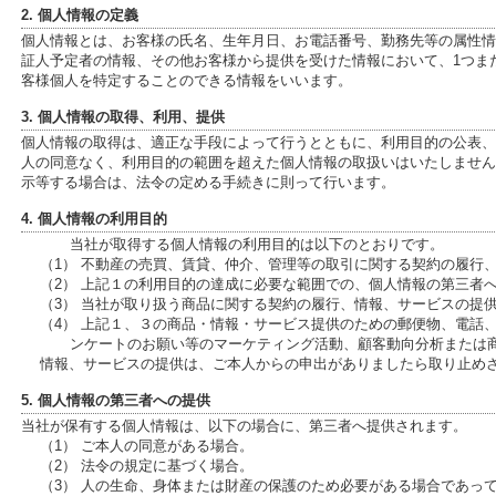
2. 個人情報の定義
個人情報とは、お客様の氏名、生年月日、お電話番号、勤務先等の属性情報、
証人予定者の情報、その他お客様から提供を受けた情報において、1つま
客様個人を特定することのできる情報をいいます。
3. 個人情報の取得、利用、提供
個人情報の取得は、適正な手段によって行うとともに、利用目的の公表、
人の同意なく、利用目的の範囲を超えた個人情報の取扱いはいたしません
示等する場合は、法令の定める手続きに則って行います。
4. 個人情報の利用目的
当社が取得する個人情報の利用目的は以下のとおりです。
（1） 不動産の売買、賃貸、仲介、管理等の取引に関する契約の履行
（2） 上記１の利用目的の達成に必要な範囲での、個人情報の第三者
（3） 当社が取り扱う商品に関する契約の履行、情報、サービスの提
（4） 上記１、３の商品・情報・サービス提供のための郵便物、電話
ンケートのお願い等のマーケティング活動、顧客動向分析または
情報、サービスの提供は、ご本人からの申出がありましたら取り止め
5. 個人情報の第三者への提供
当社が保有する個人情報は、以下の場合に、第三者へ提供されます。
（1） ご本人の同意がある場合。
（2） 法令の規定に基づく場合。
（3） 人の生命、身体または財産の保護のため必要がある場合であっ