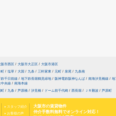
大阪市西区
/
大阪市大正区
/
大阪市港区
幸町
/
塩草
/
大国
/
九条
/
三軒家東
/
元町
/
泉尾
/
九条南
下鉄千日前線
/
地下鉄長堀鶴見緑地
/
阪神電鉄阪神なんば
/
南海汐見橋線
/
地
鉄中央線
/
南海本線
国町
/
九条
/
芦原橋
/
汐見橋
/
ドーム前千代崎
/
西長堀
/
ＪＲ難波
/
芦原町
大阪市の賃貸物件
スタッフ紹介
仲介手数料無料でオンライン対応！
お客様の声