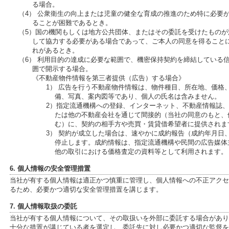
る場合。
（4） 公衆衛生の向上または児童の健全な育成の推進のため特に必要
ることが困難であるとき。
（5）国の機関もしくは地方公共団体、またはその委託を受けたもの
して協力する必要がある場合であって、ご本人の同意を得ること
れがあるとき。
（6） 利用目的の達成に必要な範囲で、機密保持契約を締結している
囲で開示する場合。
《不動産物件情報を第三者提供（広告）する場合》
1） 広告を行う不動産物件情報は、物件種目、所在地、価格
備、写真、案内図等であり、個人の氏名は含みません。
2）指定流通機構への登録、インターネット、不動産情報誌
たは他の不動産会社を通じて間接的（当社の同意のもと、
む）に、契約の相手方や売買・賃貸借希望者に提供されま
3） 契約が成立した場合は、速やかに成約報告（成約年月日
停止します。成約情報は、指定流通機構や民間の広告媒体
他の取引における価格査定の資料等として利用されます。
6. 個人情報の安全管理措置
当社が有する個人情報は適正かつ慎重に管理し、個人情報への不正アクセ
るため、必要かつ適切な安全管理措置を講じます。
7. 個人情報取扱の委託
当社が有する個人情報について、その取扱いを外部に委託する場合があり
十分な措置が講じている者を選定し、委託先に対し必要かつ適切な監督を