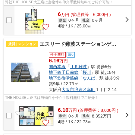
弊社THE HOUSE大正店は当物件を仲介手数料無料でご紹介可能！
6
万
円
(管理費等：6,000円 )
0ヶ月
0ヶ月
敷金
礼金
4階 / 1K / 25.00㎡
エスリード難波ステーションゲートサウステラス 仲介手数料無料
賃貸 | マンション
仲手無料
敷0
6.16
万円
関西本線
「
ＪＲ難波
」駅 徒歩5分
地下鉄千日前線
「
桜川
」駅 徒歩5分
地下鉄御堂筋線
「
なんば
」駅 徒歩9分
築9年 / 22.73㎡
大阪府
大阪市浪速区
幸町
１丁目2-14
THE HOUSE大正店は当物件を仲介手数料無料でご紹介！
6.16
万
円
(管理費等：8,000円 )
0ヶ月
8.352万円
敷金
礼金
4階 / 1K / 22.73㎡