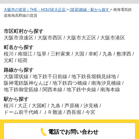
大阪市の賃貸｜THE・HOUSE大正店
>
(賃貸)路線・駅から探す
>
南海電気鉄
道南海高野線の賃貸
市区町村から探す
大阪市浪速区
/
大阪市西区
/
大阪市大正区
/
大阪市港区
町名から探す
桜川
/
南堀江
/
塩草
/
三軒家東
/
大国
/
幸町
/
九条
/
敷津西
/
元町
/
稲荷
路線から探す
大阪環状線
/
地下鉄千日前線
/
地下鉄長堀鶴見緑地
/
阪神電鉄阪神なんば
/
地下鉄四つ橋線
/
南海汐見橋線
/
地下鉄御堂筋線
/
関西本線
/
地下鉄中央線
/
南海本線
駅から探す
桜川
/
大正
/
大国町
/
九条
/
芦原橋
/
汐見橋
/
ドーム前千代崎
/
ＪＲ難波
/
西長堀
/
今宮
電話でお問い合わせ