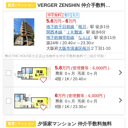
VERGER ZENSHIN 仲介手数料無料
賃貸 | マンション
仲手無料
敷0
礼0
5.6
6
万円～
万円
地下鉄千日前線
「
桜川
」駅 徒歩1分
関西本線
「
ＪＲ難波
」駅 徒歩6分
地下鉄御堂筋線
「
なんば
」駅 徒歩11分
築24年 / 20.40㎡～23.30㎡
大阪府
大阪市浪速区
桜川
２丁目1-10
弊社THE HOUSE大正店は当物件を仲介手数料無料でご紹介可能！
5.6
万
円
(管理費等：6,000円 )
0ヶ月
0ヶ月
敷金
礼金
4階 / 1K / 20.40㎡
6
万
円
(管理費等：6,000円 )
0ヶ月
0ヶ月
敷金
礼金
8階 / 1K / 23.30㎡
夕張家マンション 仲介手数料無料
賃貸 | マンション