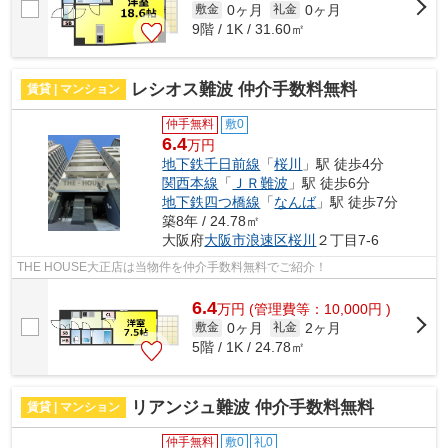
0ヶ月
0ヶ月
敷金
礼金
9階 / 1K / 31.60㎡
レシオス難波 仲介手数料無料
賃貸 | マンション
仲手無料
敷0
6.4
万円
地下鉄千日前線
「
桜川
」駅 徒歩4分
関西本線
「
ＪＲ難波
」駅 徒歩6分
地下鉄四つ橋線
「
なんば
」駅 徒歩7分
築8年 / 24.78㎡
大阪府
大阪市浪速区
桜川
２丁目7-6
THE HOUSE大正店は当物件を仲介手数料無料でご紹介！
6.4
万
円
(管理費等：10,000円 )
0ヶ月
2ヶ月
敷金
礼金
5階 / 1K / 24.78㎡
リアンジュ難波 仲介手数料無料
賃貸 | マンション
仲手無料
敷0
礼0