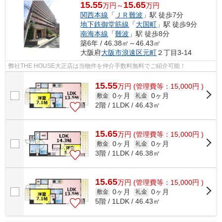
15.55
15.65
万円～
万円
関西本線
「
ＪＲ難波
」駅 徒歩7分
地下鉄御堂筋線
「
大国町
」駅 徒歩9分
南海本線
「
難波
」駅 徒歩8分
築6年 / 46.38㎡～46.43㎡
大阪府
大阪市浪速区
元町
２丁目3-14
弊社THE HOUSE大正店は当物件を仲介手数料無料でご紹介可能！
15.55
万
円
(管理費等：15,000円 )
0ヶ月
0ヶ月
敷金
礼金
2階 / 1LDK / 46.43㎡
15.65
万
円
(管理費等：15,000円 )
0ヶ月
0ヶ月
敷金
礼金
3階 / 1LDK / 46.38㎡
15.65
万
円
(管理費等：15,000円 )
0ヶ月
0ヶ月
敷金
礼金
5階 / 1LDK / 46.43㎡