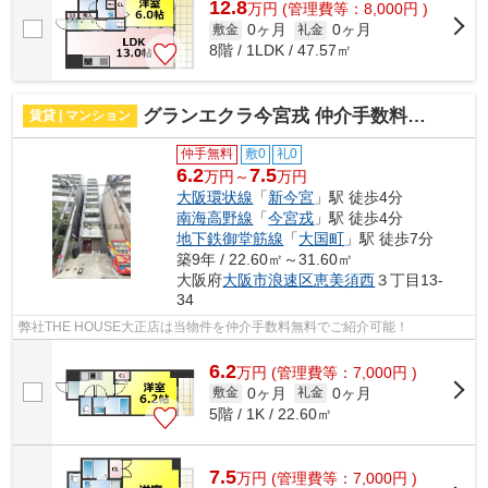
12.8
万
円
(管理費等：8,000円 )
0ヶ月
0ヶ月
敷金
礼金
8階 / 1LDK / 47.57㎡
グランエクラ今宮戎 仲介手数料無料
賃貸 | マンション
仲手無料
敷0
礼0
6.2
7.5
万円～
万円
大阪環状線
「
新今宮
」駅 徒歩4分
南海高野線
「
今宮戎
」駅 徒歩4分
地下鉄御堂筋線
「
大国町
」駅 徒歩7分
築9年 / 22.60㎡～31.60㎡
大阪府
大阪市浪速区
恵美須西
３丁目13-
34
弊社THE HOUSE大正店は当物件を仲介手数料無料でご紹介可能！
6.2
万
円
(管理費等：7,000円 )
0ヶ月
0ヶ月
敷金
礼金
5階 / 1K / 22.60㎡
7.5
万
円
(管理費等：7,000円 )