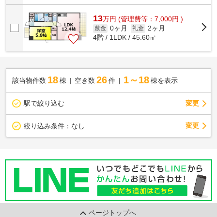
13
万
円
(管理費等：7,000円 )
0ヶ月
2ヶ月
敷金
礼金
4階 / 1LDK / 45.60㎡
18
26
1～18
該当物件数
棟
空き数
件
棟を表示
駅で絞り込む
変更
変更
絞り込み条件：
なし
ページトップへ