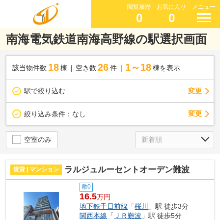
閲覧履歴
お気に入り
メニュー
0
0
南海電気鉄道南海高野線の駅選択画面
18
26
1～18
該当物件数
棟
空き数
件
棟を表示
駅で絞り込む
変更
変更
絞り込み条件：
なし
空室のみ
ラルジュルーセントオーデン難波
賃貸 | マンション
敷0
16.5
万円
地下鉄千日前線
「
桜川
」駅 徒歩3分
関西本線
「
ＪＲ難波
」駅 徒歩5分