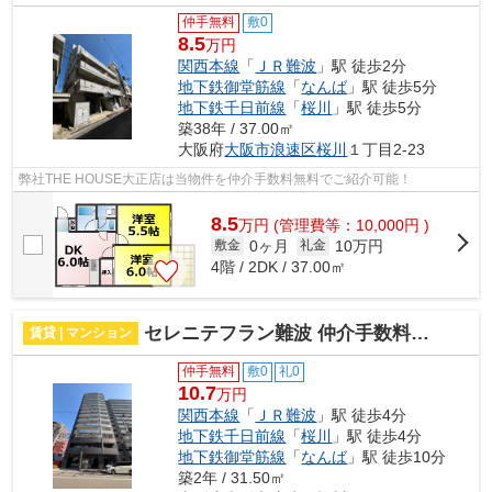
仲手無料
敷0
8.5
万円
関西本線
「
ＪＲ難波
」駅 徒歩2分
地下鉄御堂筋線
「
なんば
」駅 徒歩5分
地下鉄千日前線
「
桜川
」駅 徒歩5分
築38年 / 37.00㎡
大阪府
大阪市浪速区
桜川
１丁目2-23
弊社THE HOUSE大正店は当物件を仲介手数料無料でご紹介可能！
8.5
万
円
(管理費等：10,000円 )
0ヶ月
10万円
敷金
礼金
4階 / 2DK / 37.00㎡
セレニテフラン難波 仲介手数料無料
賃貸 | マンション
仲手無料
敷0
礼0
10.7
万円
関西本線
「
ＪＲ難波
」駅 徒歩4分
地下鉄千日前線
「
桜川
」駅 徒歩4分
地下鉄御堂筋線
「
なんば
」駅 徒歩10分
築2年 / 31.50㎡