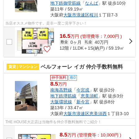
地下鉄御堂筋線
「
なんば
」駅 徒歩10分
築11年 / 59.19㎡
大阪府
大阪市浪速区
桜川
１丁目7-3
当店オススメ物件です。是非一度ご見学下さい！
16.5
万
円
(管理費等：7,000円 )
0ヶ月
40万円
敷金
礼金
12階 / 1LDK＋1S(納戸) / 59.19㎡
ベルフォーレ イガ 仲介手数料無料
賃貸 | マンション
仲手無料
敷0
8.5
万円
南海高野線
「
今宮戎
」駅 徒歩2分
地下鉄堺筋線
「
恵美須町
」駅 徒歩3分
大阪環状線
「
新今宮
」駅 徒歩8分
築13年 / 33.47㎡
大阪府
大阪市浪速区
恵美須西
１丁目3-10
THE HOUSE大正店は当物件を仲介手数料無料でご紹介！
8.5
万
円
(管理費等：10,000円 )