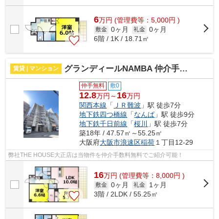
6
万
円
(管理費等：5,000円 )
0ヶ月
0ヶ月
敷金
礼金
6階 / 1K / 18.71㎡
グランディールNAMBA 仲介手数料無料
賃貸 | マンション
仲手無料
敷0
12.8
16
万円～
万円
関西本線
「
ＪＲ難波
」駅 徒歩7分
地下鉄四つ橋線
「
なんば
」駅 徒歩9分
地下鉄千日前線
「
桜川
」駅 徒歩7分
築18年 / 47.57㎡～55.25㎡
大阪府
大阪市浪速区
稲荷
１丁目12-29
弊社THE HOUSE大正店は当物件を仲介手数料無料でご紹介可能！
16
万
円
(管理費等：8,000円 )
0ヶ月
1ヶ月
敷金
礼金
3階 / 2LDK / 55.25㎡