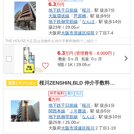
6.3
万円
地下鉄千日前線
「
桜川
」駅 徒歩7分
大阪環状線
「
芦原橋
」駅 徒歩9分
地下鉄御堂筋線
「
なんば
」駅 徒歩14分
築23年 / 29.05㎡
大阪府
大阪市浪速区
稲荷
２丁目7-4
THE HOUSE大正店は当物件を仲介手数料無料でご紹介！
6.3
万
円
(管理費等：8,000円 )
0ヶ月
0ヶ月
敷金
礼金
9階 / 1K / 29.05㎡
桜川ZENSHIN,BLD 仲介手数料無料
賃貸 | マンション
仲手無料
敷0
礼0
6
万円
地下鉄千日前線
「
桜川
」駅 徒歩1分
関西本線
「
ＪＲ難波
」駅 徒歩5分
地下鉄御堂筋線
「
なんば
」駅 徒歩10分
築25年 / 25.00㎡
大阪府
大阪市浪速区
桜川
２丁目1-19