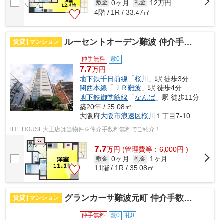
0ヶ月
12万円
敷金
礼金
4階 / 1R / 33.47㎡
ルーセントオーデン難波 仲介手数料無料
賃貸 | マンション
仲手無料
敷0
7.7
万円
地下鉄千日前線
「
桜川
」駅 徒歩3分
関西本線
「
ＪＲ難波
」駅 徒歩4分
地下鉄御堂筋線
「
なんば
」駅 徒歩11分
築20年 / 35.08㎡
大阪府
大阪市浪速区
桜川
１丁目7-10
THE HOUSE大正店は当物件を仲介手数料無料でご紹介！
7.7
万
円
(管理費等：6,000円 )
0ヶ月
1ヶ月
敷金
礼金
11階 / 1R / 35.08㎡
グランカーサ難波元町 仲介手数料無料
賃貸 | マンション
仲手無料
敷0
礼0