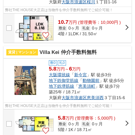
大阪府
大阪市浪速区
桜川
１丁目1-16
弊社THE HOUSE大正店は当物件を仲介手数料無料でご紹介可能！
10.7
万
円
(管理費等：10,000円 )
0ヶ月
0ヶ月
敷金
礼金
4階 / 1LDK / 31.50㎡
Villa Kei 仲介手数料無料
賃貸 | マンション
敷0
礼0
5.8
6
万円～
万円
大阪環状線
「
新今宮
」駅 徒歩3分
地下鉄御堂筋線
「
動物園前
」駅 徒歩5分
地下鉄堺筋線
「
恵美須町
」駅 徒歩7分
築25年 / 18.71㎡
大阪府
大阪市浪速区
恵美須西
３丁目15-6
弊社THE HOUSE大正店は当物件を仲介手数料無料でご紹介可能！
5.8
万
円
(管理費等：5,000円 )
0ヶ月
0ヶ月
敷金
礼金
5階 / 1K / 18.71㎡