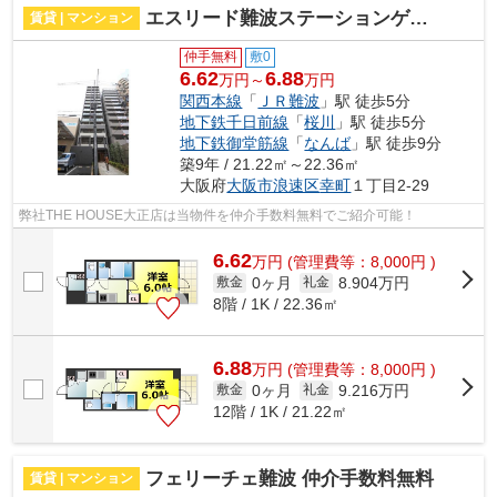
エスリード難波ステーションゲートノーステラス 仲介手数料無料
賃貸 | マンション
仲手無料
敷0
6.62
6.88
万円～
万円
関西本線
「
ＪＲ難波
」駅 徒歩5分
地下鉄千日前線
「
桜川
」駅 徒歩5分
地下鉄御堂筋線
「
なんば
」駅 徒歩9分
築9年 / 21.22㎡～22.36㎡
大阪府
大阪市浪速区
幸町
１丁目2-29
弊社THE HOUSE大正店は当物件を仲介手数料無料でご紹介可能！
6.62
万
円
(管理費等：8,000円 )
0ヶ月
8.904万円
敷金
礼金
8階 / 1K / 22.36㎡
6.88
万
円
(管理費等：8,000円 )
0ヶ月
9.216万円
敷金
礼金
12階 / 1K / 21.22㎡
フェリーチェ難波 仲介手数料無料
賃貸 | マンション