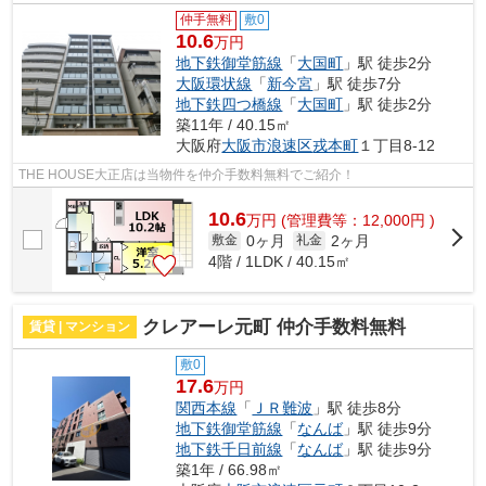
仲手無料
敷0
10.6
万円
地下鉄御堂筋線
「
大国町
」駅 徒歩2分
大阪環状線
「
新今宮
」駅 徒歩7分
地下鉄四つ橋線
「
大国町
」駅 徒歩2分
築11年 / 40.15㎡
大阪府
大阪市浪速区
戎本町
１丁目8-12
THE HOUSE大正店は当物件を仲介手数料無料でご紹介！
10.6
万
円
(管理費等：12,000円 )
0ヶ月
2ヶ月
敷金
礼金
4階 / 1LDK / 40.15㎡
クレアーレ元町 仲介手数料無料
賃貸 | マンション
敷0
17.6
万円
関西本線
「
ＪＲ難波
」駅 徒歩8分
地下鉄御堂筋線
「
なんば
」駅 徒歩9分
地下鉄千日前線
「
なんば
」駅 徒歩9分
築1年 / 66.98㎡