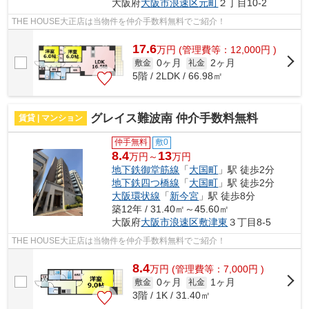
大阪府
大阪市浪速区
元町
２丁目10-2
THE HOUSE大正店は当物件を仲介手数料無料でご紹介！
17.6
万
円
(管理費等：12,000円 )
0ヶ月
2ヶ月
敷金
礼金
5階 / 2LDK / 66.98㎡
グレイス難波南 仲介手数料無料
賃貸 | マンション
仲手無料
敷0
8.4
13
万円～
万円
地下鉄御堂筋線
「
大国町
」駅 徒歩2分
地下鉄四つ橋線
「
大国町
」駅 徒歩2分
大阪環状線
「
新今宮
」駅 徒歩8分
築12年 / 31.40㎡～45.60㎡
大阪府
大阪市浪速区
敷津東
３丁目8-5
THE HOUSE大正店は当物件を仲介手数料無料でご紹介！
8.4
万
円
(管理費等：7,000円 )
0ヶ月
1ヶ月
敷金
礼金
3階 / 1K / 31.40㎡