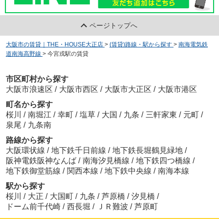
ページトップへ
大阪市の賃貸｜THE・HOUSE大正店
>
(賃貸)路線・駅から探す
>
南海電気鉄
道南海高野線
>
今宮戎駅の賃貸
市区町村から探す
大阪市浪速区
/
大阪市西区
/
大阪市大正区
/
大阪市港区
町名から探す
桜川
/
南堀江
/
幸町
/
塩草
/
大国
/
九条
/
三軒家東
/
元町
/
泉尾
/
九条南
路線から探す
大阪環状線
/
地下鉄千日前線
/
地下鉄長堀鶴見緑地
/
阪神電鉄阪神なんば
/
南海汐見橋線
/
地下鉄四つ橋線
/
地下鉄御堂筋線
/
関西本線
/
地下鉄中央線
/
南海本線
駅から探す
桜川
/
大正
/
大国町
/
九条
/
芦原橋
/
汐見橋
/
ドーム前千代崎
/
西長堀
/
ＪＲ難波
/
芦原町