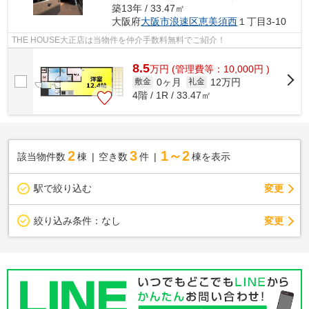
築13年 / 33.47㎡
大阪府
大阪市浪速区
恵美須西
１丁目3-10
THE HOUSE大正店は当物件を仲介手数料無料でご紹介！
8.5
万
円
(管理費等：10,000円 )
0ヶ月
12万円
敷金
礼金
4階 / 1R / 33.47㎡
2
3
1～2
該当物件数
棟
空き数
件
棟を表示
駅で絞り込む
変更
変更
絞り込み条件：
なし