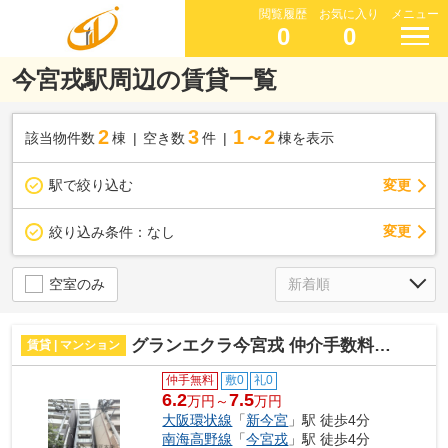
閲覧履歴
お気に入り
メニュー
0
0
今宮戎駅周辺の賃貸一覧
2
3
1～2
該当物件数
棟
空き数
件
棟を表示
駅で絞り込む
変更
変更
絞り込み条件：
なし
空室のみ
グランエクラ今宮戎 仲介手数料無料
賃貸 | マンション
仲手無料
敷0
礼0
6.2
7.5
万円～
万円
大阪環状線
「
新今宮
」駅 徒歩4分
南海高野線
「
今宮戎
」駅 徒歩4分