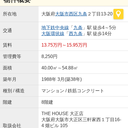
所在地
大阪府
大阪市西区
九条
２丁目13-20
地下鉄中央線
「
九条
」駅 徒歩4～5分
交通
大阪環状線
「
西九条
」駅 徒歩14分
賃料
13.75万円～15.95万円
管理費等
8,250円
面積
40.00㎡～54.88㎡
築年月
1988年 3月(築38年)
種別 / 構造
マンション / 鉄筋コンクリート
階建
8階建
THE HOUSE 大正店
大阪府大阪市大正区三軒家西１丁目16-
取扱会社
4 畑ビル 105