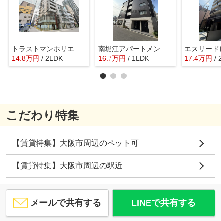
トラストマンホリエ
南堀江アパートメントリオ 仲介手数料無料
14.8
万
円
/ 2LDK
16.7
万
円
/ 1LDK
17.4
万
円
/
こだわり特集
【賃貸特集】大阪市周辺のペット可
【賃貸特集】大阪市周辺の駅近
メールで共有する
LINEで共有する