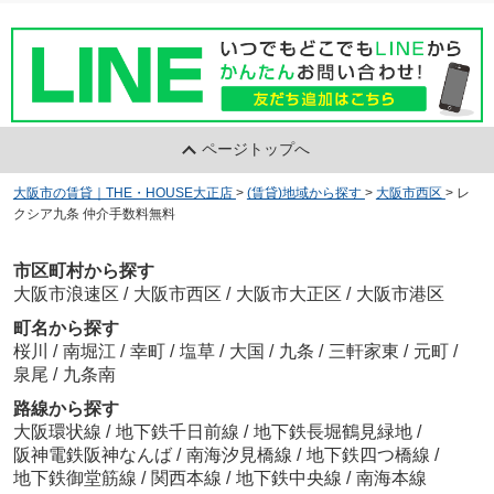
ページトップへ
大阪市の賃貸｜THE・HOUSE大正店
>
(賃貸)地域から探す
>
大阪市西区
>
レ
クシア九条 仲介手数料無料
市区町村から探す
大阪市浪速区
/
大阪市西区
/
大阪市大正区
/
大阪市港区
町名から探す
桜川
/
南堀江
/
幸町
/
塩草
/
大国
/
九条
/
三軒家東
/
元町
/
泉尾
/
九条南
路線から探す
大阪環状線
/
地下鉄千日前線
/
地下鉄長堀鶴見緑地
/
阪神電鉄阪神なんば
/
南海汐見橋線
/
地下鉄四つ橋線
/
地下鉄御堂筋線
/
関西本線
/
地下鉄中央線
/
南海本線