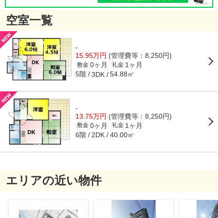
空室一覧
-
15.95万円
(管理費等：8,250円)
0ヶ月
1ヶ月
敷金
礼金
5階
54.88㎡
3DK
-
13.75万円
(管理費等：8,250円)
0ヶ月
1ヶ月
敷金
礼金
6階
40.00㎡
2DK
エリアの近い物件