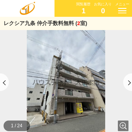
閲覧履歴
お気に入り
メニュー
1
0
レクシア九条 仲介手数料無料 (
2
室)
1 / 24