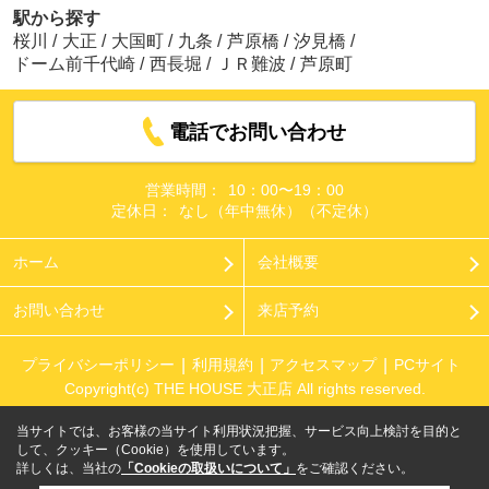
駅から探す
桜川
/
大正
/
大国町
/
九条
/
芦原橋
/
汐見橋
/
ドーム前千代崎
/
西長堀
/
ＪＲ難波
/
芦原町
電話でお問い合わせ
営業時間：
10：00〜19：00
定休日：
なし（年中無休）（不定休）
ホーム
会社概要
お問い合わせ
来店予約
プライバシーポリシー
利用規約
アクセスマップ
PCサイト
Copyright(c) THE HOUSE 大正店 All rights reserved.
当サイトでは、お客様の当サイト利用状況把握、サービス向上検討を目的と
して、クッキー（Cookie）を使用しています。
詳しくは、当社の
「Cookieの取扱いについて」
をご確認ください。