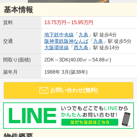
基本情報
賃料
13.75万円～15.95万円
地下鉄中央線
「
九条
」駅 徒歩4分
交通
阪神電鉄阪神なんば
「
九条
」駅 徒歩5分
大阪環状線
「
西九条
」駅 徒歩14分
間取り(面積)
2DK～3DK(40.00㎡～54.88㎡)
築年月
1988年 3月(築38年)
お問い合わせ(無料)
物件概要