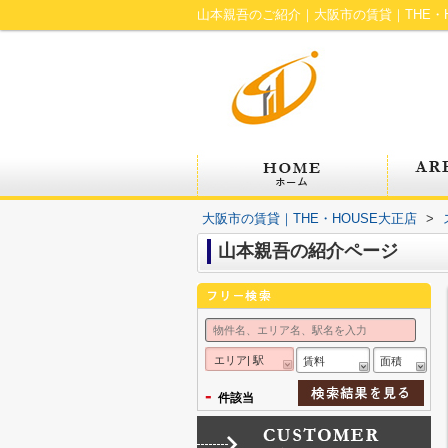
山本親吾のご紹介｜大阪市の賃貸｜THE・H
大阪市の賃貸｜THE・HOUSE大正店
>
山本親吾の紹介ページ
エリア| 駅
賃料
面積
-
件該当