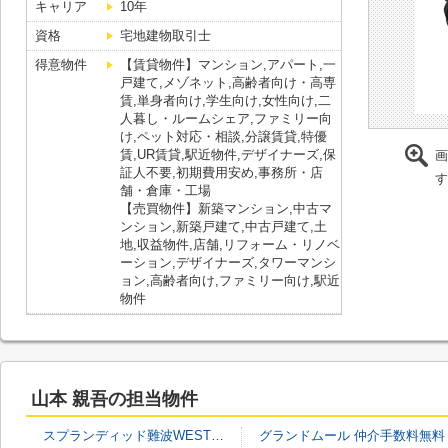
キャリア
10年
資格
宅地建物取引士
得意物件
【賃貸物件】マンション,アパート,一
戸建て,メゾネット,高齢者向け・高専
賃,単身者向け,学生向け,女性向け,二
人暮し・ルームシェア,ファミリー向
け,ペット対応・相談,分譲賃貸,特優
賃,UR賃貸,駅近物件,デザイナーズ,保
画
証人不要,初期費用安め,事務所・店
す
舗・倉庫・工場
【売買物件】新築マンション,中古マ
ンション,新築戸建て,中古戸建て,土
地,収益物件,店舗,リフォーム・リノベ
ーション,デザイナーズ,タワーマンシ
ョン,高齢者向け,ファミリー向け,駅近
物件
山本 親吾の担当物件
スプランディッド難波WESTⅡ 仲介手数料無料
グランドムール 仲介手数料無料