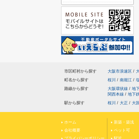
市区町村から探す
大阪市浪速区
/
町名から探す
桜川
/
南堀江
/
路線から探す
大阪環状線
/
地
関西本線
/
地下
駅から探す
桜川
/
大正
/
大
ホーム
新築・築浅
会社概要
ペット可
プライバシーポリシー
駅近