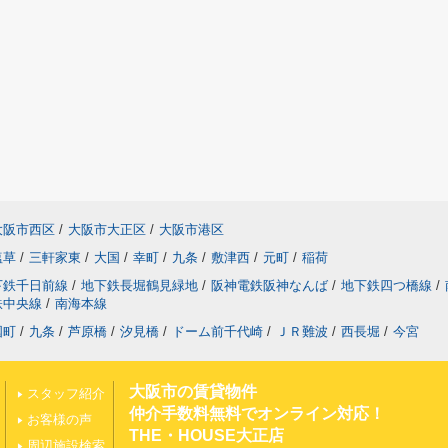
大阪市西区
/
大阪市大正区
/
大阪市港区
塩草
/
三軒家東
/
大国
/
幸町
/
九条
/
敷津西
/
元町
/
稲荷
下鉄千日前線
/
地下鉄長堀鶴見緑地
/
阪神電鉄阪神なんば
/
地下鉄四つ橋線
/
鉄中央線
/
南海本線
国町
/
九条
/
芦原橋
/
汐見橋
/
ドーム前千代崎
/
ＪＲ難波
/
西長堀
/
今宮
大阪市の賃貸物件
スタッフ紹介
仲介手数料無料でオンライン対応！
お客様の声
THE・HOUSE大正店
周辺施設検索