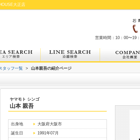
OUSE大正店
営業時間：10：00〜19：
スタッフ一覧
>
山本親吾の紹介ページ
ヤマモト シンゴ
山本 親吾
出身地
大阪府大阪市
誕生日
1991年07月