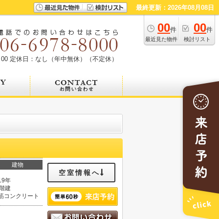
最終更新：2026年08月08日
00
00
件
件
最近見た物件
検討リスト
00
定休日：なし（年中無休）（不定休）
建物
空室情報へ
19年
1階建
筋コンクリート