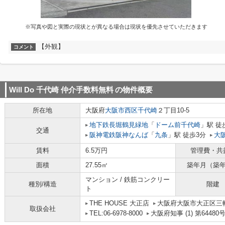
※写真や図と実際の現状とが異なる場合は現状を優先させていただきます
【外観】
コメント
Will Do 千代崎 仲介手数料無料
の物件概要
所在地
大阪府
大阪市西区
千代崎
２丁目10-5
地下鉄長堀鶴見緑地
「
ドーム前千代崎
」駅 徒
交通
阪神電鉄阪神なんば
「
九条
」駅 徒歩3分
大
賃料
6.5万円
管理費・共
面積
27.55㎡
築年月（築
マンション / 鉄筋コンクリー
種別/構造
階建
ト
THE HOUSE 大正店
大阪府大阪市大正区三軒家
取扱会社
TEL:06-6978-8000
大阪府知事 (1) 第64480