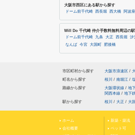
大阪市西区にある駅から探す
ドーム前千代崎
西長堀
西大橋
阿波
Will Do 千代崎 仲介手数料無料周辺の
ドーム前千代崎
九条
大正
西長堀
汐
なんば
今宮
大国町
肥後橋
市区町村から探す
大阪市浪速区
/
町名から探す
桜川
/
南堀江
/
路線から探す
大阪環状線
/
地
関西本線
/
地下
駅から探す
桜川
/
大正
/
大
ホーム
新築・築浅
会社概要
ペット可