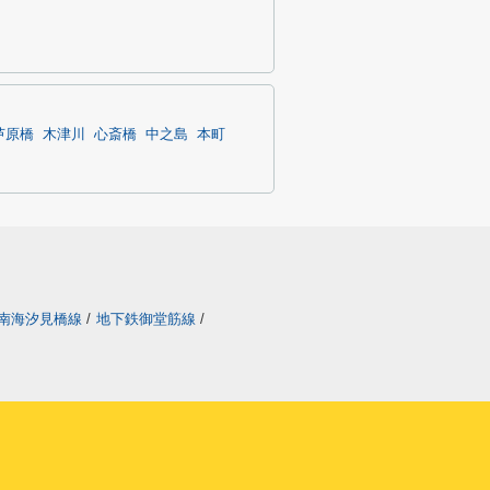
芦原橋
木津川
心斎橋
中之島
本町
南海汐見橋線
/
地下鉄御堂筋線
/