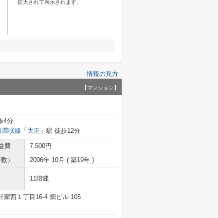
拡大されて表示されます。
情報の見方
【マンション】
歩4分
阪環状線
「
大正
」駅 徒歩12分
益費
7,500円
年数）
2006年 10月 ( 築19年 )
11階建
西１丁目16-4 畑ビル 105
号