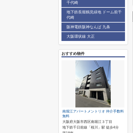
千代崎
地下鉄長堀鶴見緑地 ドーム前千
代崎
阪神電鉄阪神なんば 九条
大阪環状線 大正
おすすめ物件
南堀江アパートメントリオ 仲介手数料
無料
大阪府大阪市西区南堀江３丁目
地下鉄千日前線「桜川」駅 徒歩4分