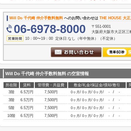
Will Do 千代崎 仲介手数料無料
へのお問い合わせは
THE HOUSE 大
06-6978-8000
〒551-0001
大阪府大阪市大正区三軒家
10：00〜19：00 定休日:なし（年中無休）（不定休）
Will Do 千代崎 仲介手数料無料
の空室情報
所在階
賃料
管理費・共益費
敷金/礼金/保証金/償却/敷引
3階
6.5万円
7,500円
/
/
/
/
0ヶ月
0ヶ月
0ヶ月
-
-
3階
6.5万円
7,500円
/
/
/
/
0ヶ月
0ヶ月
0ヶ月
-
-
5階
6.5万円
7,500円
/
/
/
/
0ヶ月
0ヶ月
0ヶ月
-
-
10階
6.5万円
7,500円
/
/
/
/
0ヶ月
0ヶ月
0ヶ月
-
-