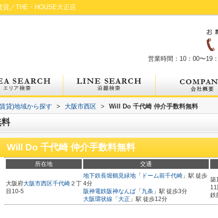
賃貸／THE・HOUSE大正店
営業時間：10：00〜19：
(賃貸)地域から探す
>
大阪市西区
>
Will Do 千代崎 仲介手数料無料
無料
Will Do 千代崎 仲介手数料無料
所在地
交通
地下鉄長堀鶴見緑地
「
ドーム前千代崎
」駅 徒歩
築
大阪府
大阪市西区
千代崎
２丁
4分
1
目10-5
阪神電鉄阪神なんば
「
九条
」駅 徒歩3分
鉄
大阪環状線
「
大正
」駅 徒歩12分