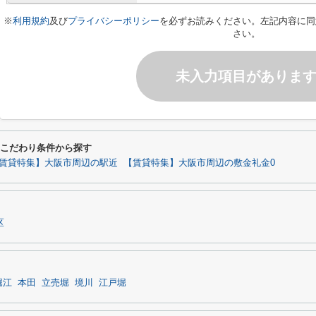
※
利用規約
及び
プライバシーポリシー
を必ずお読みください。左記内容に同
さい。
未入力項目がありま
するこだわり条件から探す
賃貸特集】大阪市周辺の駅近
【賃貸特集】大阪市周辺の敷金礼金0
区
堀江
本田
立売堀
境川
江戸堀