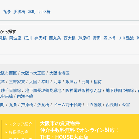
座
九条
肥後橋
本町
四ツ橋
駅から探す
見橋
阿波座
桜川
弁天町
西九条
西大橋
芦原町
野田
四ツ橋
ＪＲ難波
大阪市西区
/
大阪市大正区
/
大阪市港区
塩草
/
三軒家東
/
大国
/
幸町
/
九条
/
敷津西
/
元町
/
稲荷
下鉄千日前線
/
地下鉄長堀鶴見緑地
/
阪神電鉄阪神なんば
/
地下鉄四つ橋線
/
鉄中央線
/
南海本線
国町
/
九条
/
芦原橋
/
汐見橋
/
ドーム前千代崎
/
ＪＲ難波
/
西長堀
/
今宮
大阪市の賃貸物件
スタッフ紹介
仲介手数料無料でオンライン対応！
お客様の声
THE・HOUSE大正店