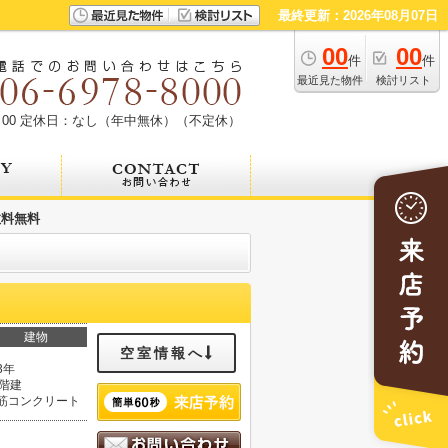
最終更新：2026年08月07日
00
00
件
件
最近見た物件
検討リスト
00
定休日：なし（年中無休）（不定休）
数料無料
建物
空室情報へ
3年
2階建
筋コンクリート