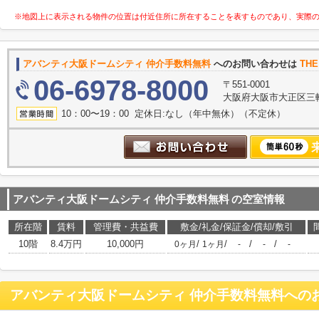
※地図上に表示される物件の位置は付近住所に所在することを表すものであり、実際
アバンティ大阪ドームシティ 仲介手数料無料
へのお問い合わせは
TH
06-6978-8000
〒551-0001
大阪府大阪市大正区三軒家
10：00〜19：00 定休日:なし（年中無休）（不定休）
アバンティ大阪ドームシティ 仲介手数料無料
の空室情報
所在階
賃料
管理費・共益費
敷金/礼金/保証金/償却/敷引
10階
8.4万円
10,000円
/
/
/
/
0ヶ月
1ヶ月
-
-
-
アバンティ大阪ドームシティ 仲介手数料無料
への