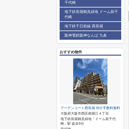
千代崎
地下鉄長堀鶴見緑地 ドーム前千
代崎
地下鉄千日前線 西長堀
阪神電鉄阪神なんば 九条
おすすめ物件
アーデンコート西長堀 仲介手数料無料
大阪府大阪市西区南堀江４丁目
地下鉄長堀鶴見緑地「ドーム前千代
崎」駅 徒歩9分