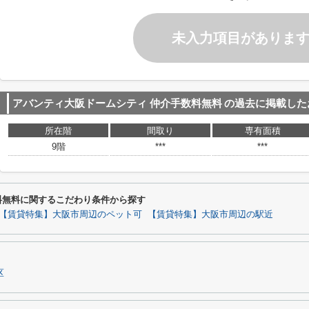
未入力項目がありま
アバンティ大阪ドームシティ 仲介手数料無料
の過去に掲載した
所在階
間取り
専有面積
9階
***
***
料無料に関するこだわり条件から探す
【賃貸特集】大阪市周辺のペット可
【賃貸特集】大阪市周辺の駅近
区