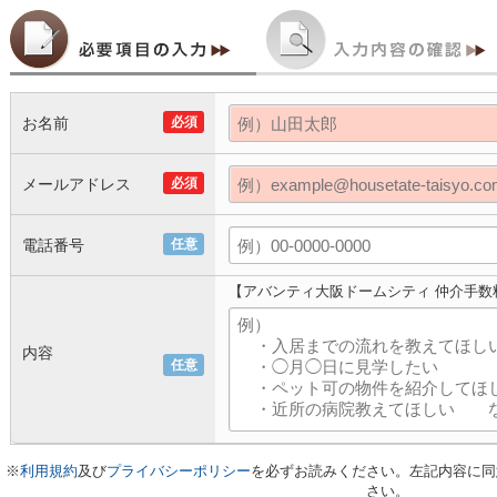
お名前
必須
メールアドレス
必須
電話番号
任意
【アバンティ大阪ドームシティ 仲介手数
内容
任意
※
利用規約
及び
プライバシーポリシー
を必ずお読みください。左記内容に同
さい。