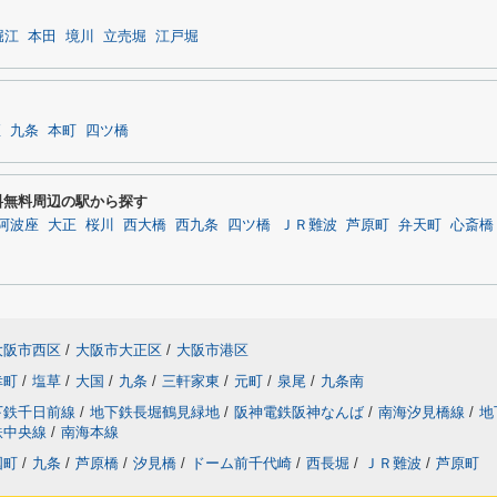
堀江
本田
境川
立売堀
江戸堀
座
九条
本町
四ツ橋
料無料周辺の駅から探す
阿波座
大正
桜川
西大橋
西九条
四ツ橋
ＪＲ難波
芦原町
弁天町
心斎橋
大阪市西区
/
大阪市大正区
/
大阪市港区
幸町
/
塩草
/
大国
/
九条
/
三軒家東
/
元町
/
泉尾
/
九条南
下鉄千日前線
/
地下鉄長堀鶴見緑地
/
阪神電鉄阪神なんば
/
南海汐見橋線
/
地
鉄中央線
/
南海本線
国町
/
九条
/
芦原橋
/
汐見橋
/
ドーム前千代崎
/
西長堀
/
ＪＲ難波
/
芦原町