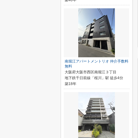
築40年
南堀江アパートメントリオ 仲介手数料
無料
大阪府大阪市西区南堀江３丁目
地下鉄千日前線「桜川」駅 徒歩4分
築18年