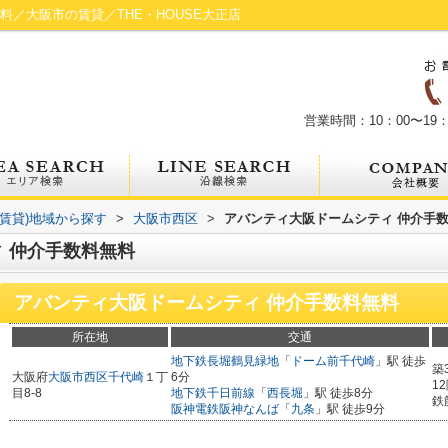
料／大阪市の賃貸／THE・HOUSE大正店
営業時間：10：00〜19：
(賃貸)地域から探す
>
大阪市西区
>
アバンティ大阪ドームシティ 仲介手
 仲介手数料無料
アバンティ大阪ドームシティ 仲介手数料無料
所在地
交通
地下鉄長堀鶴見緑地
「
ドーム前千代崎
」駅 徒歩
築
大阪府
大阪市西区
千代崎
１丁
6分
1
目8-8
地下鉄千日前線
「
西長堀
」駅 徒歩8分
鉄
阪神電鉄阪神なんば
「
九条
」駅 徒歩9分