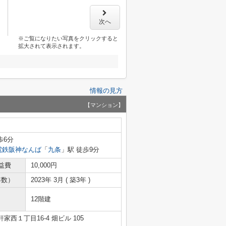
次へ
※ご覧になりたい写真をクリックすると
拡大されて表示されます。
情報の見方
【マンション】
歩6分
電鉄阪神なんば
「
九条
」駅 徒歩9分
益費
10,000円
年数）
2023年 3月 ( 築3年 )
12階建
西１丁目16-4 畑ビル 105