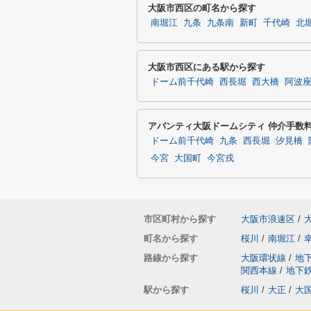
大阪市西区の町名から探す
南堀江
九条
九条南
新町
千代崎
北
大阪市西区にある駅から探す
ドーム前千代崎
西長堀
西大橋
阿波
アバンティ大阪ドームシティ 仲介手数
ドーム前千代崎
九条
西長堀
汐見橋
今宮
大国町
今宮戎
市区町村から探す
大阪市浪速区
/
町名から探す
桜川
/
南堀江
/
路線から探す
大阪環状線
/
地
関西本線
/
地下
駅から探す
桜川
/
大正
/
大