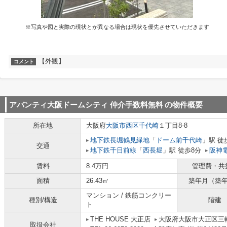
※写真や図と実際の現状とが異なる場合は現状を優先させていただきます
【外観】
コメント
アバンティ大阪ドームシティ 仲介手数料無料
の物件概要
所在地
大阪府
大阪市西区
千代崎
１丁目8-8
地下鉄長堀鶴見緑地
「
ドーム前千代崎
」駅 徒
交通
地下鉄千日前線
「
西長堀
」駅 徒歩8分
阪神
賃料
8.4万円
管理費・共
面積
26.43㎡
築年月（築
マンション / 鉄筋コンクリー
種別/構造
階建
ト
THE HOUSE 大正店
大阪府大阪市大正区三軒家
取扱会社