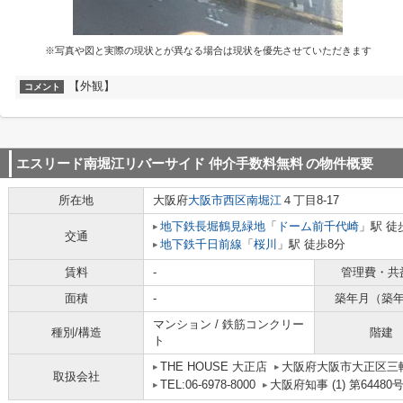
※写真や図と実際の現状とが異なる場合は現状を優先させていただきます
【外観】
コメント
エスリード南堀江リバーサイド 仲介手数料無料
の物件概要
所在地
大阪府
大阪市西区
南堀江
４丁目8-17
地下鉄長堀鶴見緑地
「
ドーム前千代崎
」駅 徒
交通
地下鉄千日前線
「
桜川
」駅 徒歩8分
賃料
-
管理費・共
面積
-
築年月（築
マンション / 鉄筋コンクリー
種別/構造
階建
ト
THE HOUSE 大正店
大阪府大阪市大正区三軒家
取扱会社
TEL:06-6978-8000
大阪府知事 (1) 第64480