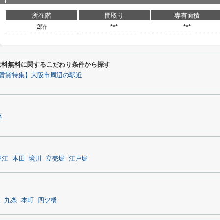
所在階
間取り
専有面積
2階
***
***
数料無料に関するこだわり条件から探す
賃貸特集】大阪市周辺の駅近
区
堀江
本田
境川
立売堀
江戸堀
座
九条
本町
四ツ橋