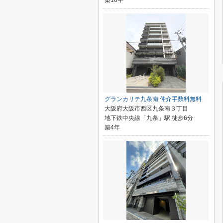
築18年
グランカリテ九条南 仲介手数料無料
大阪府大阪市西区九条南３丁目
地下鉄中央線「九条」駅 徒歩6分
築4年