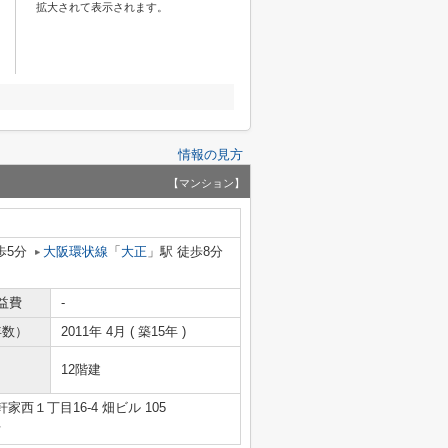
拡大されて表示されます。
情報の見方
【マンション】
歩5分
大阪環状線
「
大正
」駅 徒歩8分
益費
-
年数）
2011年 4月 ( 築15年 )
12階建
西１丁目16-4 畑ビル 105
号