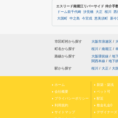
エスリード南堀江リバーサイド 仲介手
ドーム前千代崎
汐見橋
大正
桜川
西
大国町
中之島
今宮戎
恵美須町
新今
市区町村から探す
大阪市浪速区
/
町名から探す
桜川
/
南堀江
/
路線から探す
大阪環状線
/
地
関西本線
/
地下
駅から探す
桜川
/
大正
/
大
ホーム
新築・築浅
会社概要
ペット可
プライバシーポリシー
駅近
利用規約
敷金礼金0
サイトマップ
デザイナーズ