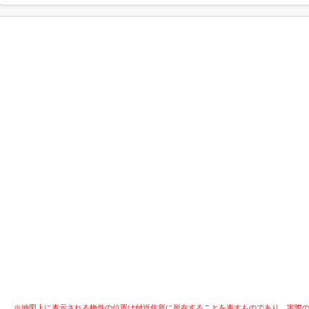
※地図上に表示される物件の位置は付近住所に所在することを表すものであり、実際