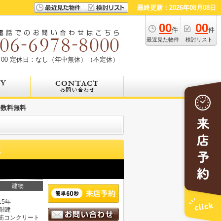
最終更新：2026年08月08日
00
00
件
件
最近見た物件
検討リスト
00
定休日：なし（年中無休）（不定休）
手数料無料
報
建物
15年
2階建
筋コンクリート