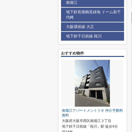
南堀江
地下鉄長堀鶴見緑地 ドーム前千
代崎
大阪環状線 大正
地下鉄千日前線 桜川
おすすめ物件
南堀江アパートメントリオ 仲介手数料
無料
大阪府大阪市西区南堀江３丁目
地下鉄千日前線「桜川」駅 徒歩4分