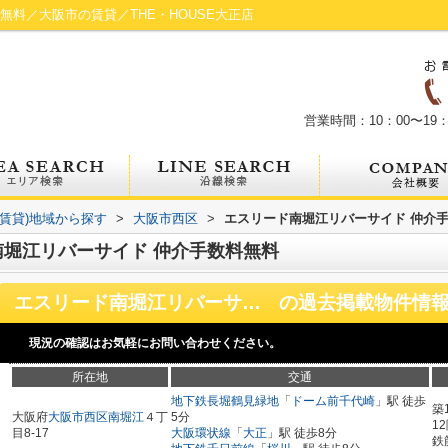
無料／大阪市の賃貸／THE・HOUSE大正店
営業時間：10：00〜19：
(賃貸)地域から探す
>
大阪市西区
>
エスリード南堀江リバーサイド 仲介
堀江リバーサイド 仲介手数料無料
エスリード南堀江リバーサイド 仲介手数料無料
の過去掲載物件情
現況の確認はお気軽にお問い合わせください。
所在地
交通
地下鉄長堀鶴見緑地
「
ドーム前千代崎
」駅 徒歩
築
大阪府
大阪市西区
南堀江
４丁
5分
1
目8-17
大阪環状線
「
大正
」駅 徒歩8分
鉄