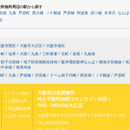
数料無料周辺の駅から探す
長堀
九条
芦原町
西大橋
ＪＲ難波
芦原橋
阿波座
四ツ橋
木津川
なんば
宮
大阪市西区
/
大阪市大正区
/
大阪市港区
幸町
/
塩草
/
大国
/
九条
/
三軒家東
/
元町
/
泉尾
/
九条南
下鉄千日前線
/
地下鉄長堀鶴見緑地
/
阪神電鉄阪神なんば
/
南海汐見橋線
/
地
鉄中央線
/
南海本線
国町
/
九条
/
芦原橋
/
汐見橋
/
ドーム前千代崎
/
西長堀
/
ＪＲ難波
/
芦原町
大阪市の賃貸物件
スタッフ紹介
仲介手数料無料でオンライン対応！
お客様の声
THE・HOUSE大正店
周辺施設検索
大阪府大阪市大正区三軒家西１丁目16-4 畑ビル 105
お問い合わせ
TEL:06-6978-8000