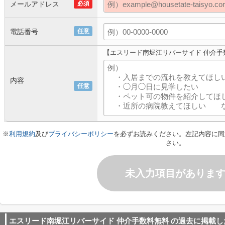
メールアドレス
必須
電話番号
任意
【エスリード南堀江リバーサイド 仲介手
内容
任意
※
利用規約
及び
プライバシーポリシー
を必ずお読みください。左記内容に同
さい。
未入力項目がありま
エスリード南堀江リバーサイド 仲介手数料無料
の過去に掲載し