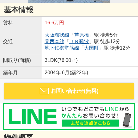
基本情報
賃料
16.6万円
大阪環状線
「
芦原橋
」駅 徒歩5分
交通
関西本線
「
ＪＲ難波
」駅 徒歩12分
地下鉄御堂筋線
「
大国町
」駅 徒歩12分
間取り(面積)
3LDK(76.00㎡)
築年月
2004年 6月(築22年)
お問い合わせ(無料)
物件概要