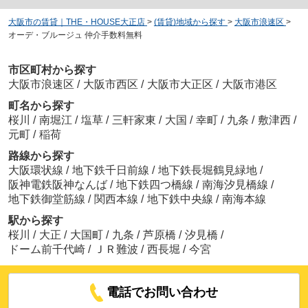
大阪市の賃貸｜THE・HOUSE大正店
>
(賃貸)地域から探す
>
大阪市浪速区
>
オーデ・ブルージュ 仲介手数料無料
市区町村から探す
大阪市浪速区
/
大阪市西区
/
大阪市大正区
/
大阪市港区
町名から探す
桜川
/
南堀江
/
塩草
/
三軒家東
/
大国
/
幸町
/
九条
/
敷津西
/
元町
/
稲荷
路線から探す
大阪環状線
/
地下鉄千日前線
/
地下鉄長堀鶴見緑地
/
阪神電鉄阪神なんば
/
地下鉄四つ橋線
/
南海汐見橋線
/
地下鉄御堂筋線
/
関西本線
/
地下鉄中央線
/
南海本線
駅から探す
桜川
/
大正
/
大国町
/
九条
/
芦原橋
/
汐見橋
/
ドーム前千代崎
/
ＪＲ難波
/
西長堀
/
今宮
電話でお問い合わせ