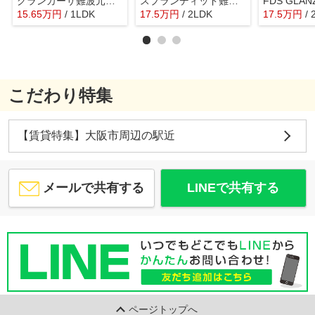
グランカーサ難波元町 仲介手数料無料
スプランディッド難波WESTⅢ 仲介手数料無料
15.65
万
円
/ 1LDK
17.5
万
円
/ 2LDK
17.5
万
円
/
こだわり特集
【賃貸特集】大阪市周辺の駅近
メールで共有する
LINEで共有する
ページトップへ