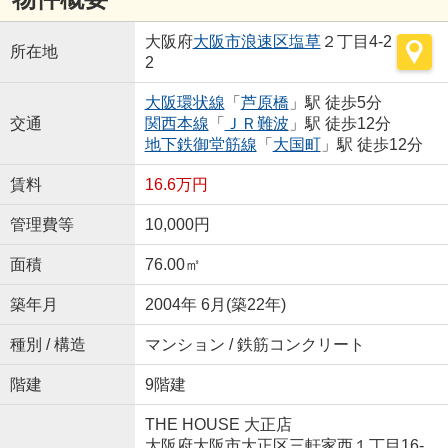
大阪府
大阪市浪速区
塩草
２丁目4-2
所在地
2
大阪環状線
「
芦原橋
」駅 徒歩5分
交通
関西本線
「
ＪＲ難波
」駅 徒歩12分
地下鉄御堂筋線
「
大国町
」駅 徒歩12分
賃料
16.6万円
管理費等
10,000円
面積
76.00㎡
築年月
2004年 6月(築22年)
種別 / 構造
マンション / 鉄筋コンクリート
階建
9階建
THE HOUSE 大正店
大阪府大阪市大正区三軒家西１丁目16-