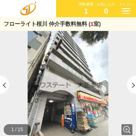
閲覧履歴
お気に入り
メニュー
1
0
フローライト桜川 仲介手数料無料 (
1
室)
1 / 15