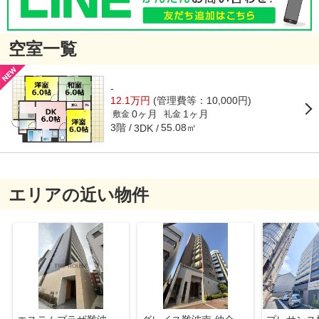
空室一覧
-
12.1万円
(管理費等：10,000円)
0ヶ月
1ヶ月
敷金
礼金
3階
55.08㎡
3DK
エリアの近い物件