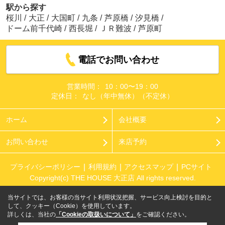
駅から探す
桜川
/
大正
/
大国町
/
九条
/
芦原橋
/
汐見橋
/
ドーム前千代崎
/
西長堀
/
ＪＲ難波
/
芦原町
電話でお問い合わせ
営業時間：
10：00〜19：00
定休日：
なし（年中無休）（不定休）
ホーム
会社概要
お問い合わせ
来店予約
プライバシーポリシー
利用規約
アクセスマップ
PCサイト
Copyright(c) THE HOUSE 大正店 All rights reserved.
当サイトでは、お客様の当サイト利用状況把握、サービス向上検討を目的と
して、クッキー（Cookie）を使用しています。
詳しくは、当社の
「Cookieの取扱いについて」
をご確認ください。