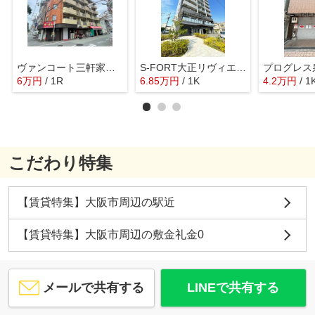
ヴァンコート三軒家東 仲介手数料無料
S-FORT大正リヴィエール 仲介手数料無料
6
万
円
/ 1R
6.85
万
円
/ 1K
4.2
万
円
/ 1
こだわり特集
【賃貸特集】大阪市周辺の駅近
【賃貸特集】大阪市周辺の敷金礼金0
メールで共有する
LINEで共有する