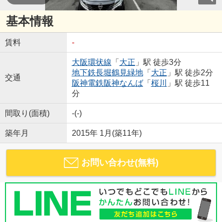
基本情報
賃料
-
大阪環状線
「
大正
」駅 徒歩3分
地下鉄長堀鶴見緑地
「
大正
」駅 徒歩2分
交通
阪神電鉄阪神なんば
「
桜川
」駅 徒歩11
分
間取り(面積)
-(-)
築年月
2015年 1月(築11年)
お問い合わせ(無料)