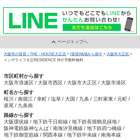
ページトップへ
大阪市の賃貸｜THE・HOUSE大正店
>
(賃貸)地域から探す
>
大阪市大正区
>
インザライフ大正RESIDENCE 仲介手数料無料
市区町村から探す
大阪市浪速区
/
大阪市西区
/
大阪市大正区
/
大阪市港区
町名から探す
桜川
/
南堀江
/
幸町
/
塩草
/
大国
/
九条
/
三軒家東
/
元町
/
泉尾
/
九条南
路線から探す
大阪環状線
/
地下鉄千日前線
/
地下鉄長堀鶴見緑地
/
阪神電鉄阪神なんば
/
南海汐見橋線
/
地下鉄四つ橋線
/
地下鉄御堂筋線
/
関西本線
/
地下鉄中央線
/
南海本線