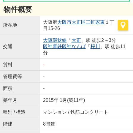
物件概要
大阪府
大阪市大正区
三軒家東
１丁
所在地
目15-26
大阪環状線
「
大正
」駅 徒歩2～3分
交通
阪神電鉄阪神なんば
「
桜川
」駅 徒歩11
分
賃料
-
管理費等
-
面積
-
築年月
2015年 1月(築11年)
種別 / 構造
マンション / 鉄筋コンクリート
階建
8階建