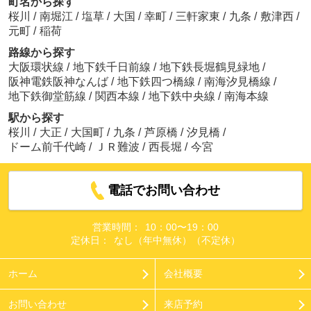
町名から探す
桜川
/
南堀江
/
塩草
/
大国
/
幸町
/
三軒家東
/
九条
/
敷津西
/
元町
/
稲荷
路線から探す
大阪環状線
/
地下鉄千日前線
/
地下鉄長堀鶴見緑地
/
阪神電鉄阪神なんば
/
地下鉄四つ橋線
/
南海汐見橋線
/
地下鉄御堂筋線
/
関西本線
/
地下鉄中央線
/
南海本線
駅から探す
桜川
/
大正
/
大国町
/
九条
/
芦原橋
/
汐見橋
/
ドーム前千代崎
/
ＪＲ難波
/
西長堀
/
今宮
電話でお問い合わせ
営業時間：
10：00〜19：00
定休日：
なし（年中無休）（不定休）
ホーム
会社概要
お問い合わせ
来店予約