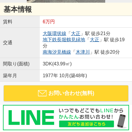
基本情報
賃料
6万円
大阪環状線
「
大正
」駅 徒歩21分
地下鉄長堀鶴見緑地
「
大正
」駅 徒歩19
交通
分
南海汐見橋線
「
木津川
」駅 徒歩20分
間取り(面積)
3DK(43.99㎡)
築年月
1977年 10月(築48年)
お問い合わせ(無料)