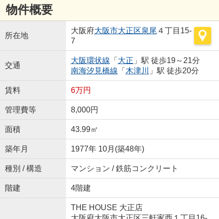
物件概要
大阪府
大阪市大正区
泉尾
４丁目15-
所在地
7
大阪環状線
「
大正
」駅 徒歩19～21分
交通
南海汐見橋線
「
木津川
」駅 徒歩20分
賃料
6万円
管理費等
8,000円
面積
43.99㎡
築年月
1977年 10月(築48年)
種別 / 構造
マンション / 鉄筋コンクリート
階建
4階建
THE HOUSE 大正店
大阪府大阪市大正区三軒家西１丁目16-