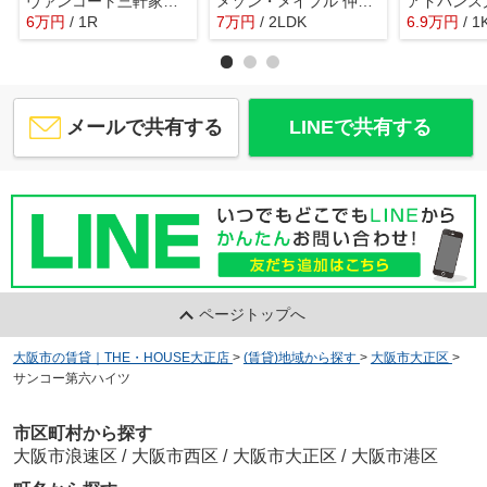
ヴァンコート三軒家東 仲介手数料無料
メゾン・メイプル 仲介手数料無料
6
万
円
/ 1R
7
万
円
/ 2LDK
6.9
万
円
/ 1
メールで共有する
LINEで共有する
ページトップへ
大阪市の賃貸｜THE・HOUSE大正店
>
(賃貸)地域から探す
>
大阪市大正区
>
サンコー第六ハイツ
市区町村から探す
大阪市浪速区
/
大阪市西区
/
大阪市大正区
/
大阪市港区