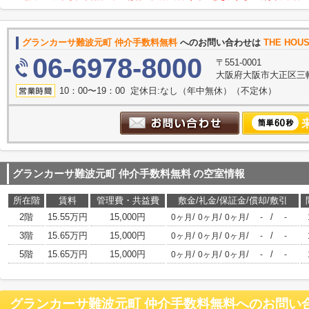
グランカーサ難波元町 仲介手数料無料
へのお問い合わせは
THE HO
06-6978-8000
〒551-0001
大阪府大阪市大正区三軒家
10：00〜19：00 定休日:なし（年中無休）（不定休）
グランカーサ難波元町 仲介手数料無料
の空室情報
所在階
賃料
管理費・共益費
敷金/礼金/保証金/償却/敷引
2階
15.55万円
15,000円
/
/
/
/
0ヶ月
0ヶ月
0ヶ月
-
-
3階
15.65万円
15,000円
/
/
/
/
0ヶ月
0ヶ月
0ヶ月
-
-
5階
15.65万円
15,000円
/
/
/
/
0ヶ月
0ヶ月
0ヶ月
-
-
グランカーサ難波元町 仲介手数料無料
へのお問い