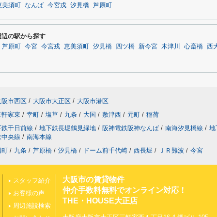
恵美須町
なんば
今宮戎
汐見橋
芦原町
周辺の駅から探す
芦原町
今宮
今宮戎
恵美須町
汐見橋
四ツ橋
新今宮
木津川
心斎橋
西
大阪市西区
/
大阪市大正区
/
大阪市港区
三軒家東
/
幸町
/
塩草
/
九条
/
大国
/
敷津西
/
元町
/
稲荷
下鉄千日前線
/
地下鉄長堀鶴見緑地
/
阪神電鉄阪神なんば
/
南海汐見橋線
/
地
鉄中央線
/
南海本線
国町
/
九条
/
芦原橋
/
汐見橋
/
ドーム前千代崎
/
西長堀
/
ＪＲ難波
/
今宮
大阪市の賃貸物件
スタッフ紹介
仲介手数料無料でオンライン対応！
お客様の声
THE・HOUSE大正店
周辺施設検索