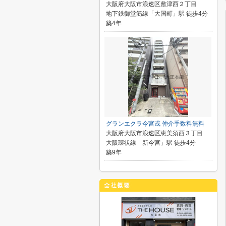
大阪府大阪市浪速区敷津西２丁目
地下鉄御堂筋線「大国町」駅 徒歩4分
築4年
グランエクラ今宮戎 仲介手数料無料
大阪府大阪市浪速区恵美須西３丁目
大阪環状線「新今宮」駅 徒歩4分
築9年