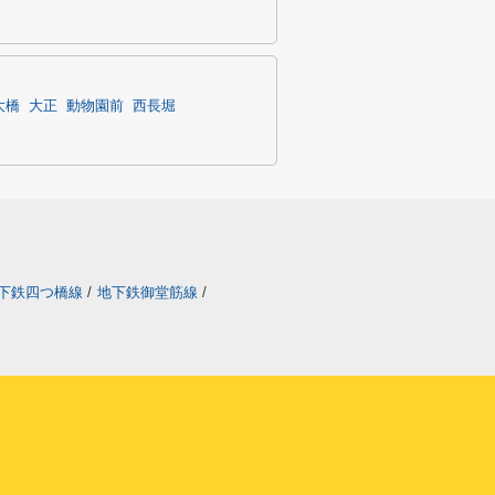
大橋
大正
動物園前
西長堀
下鉄四つ橋線
/
地下鉄御堂筋線
/