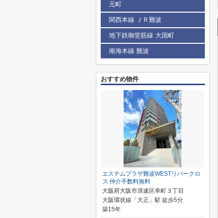
元町
関西本線 ＪＲ難波
地下鉄御堂筋線 大国町
南海本線 難波
おすすめ物件
エステムプラザ難波WESTリバークロ
ス 仲介手数料無料
大阪府大阪市浪速区幸町３丁目
大阪環状線「大正」駅 徒歩5分
築15年