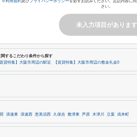
※
利用規約
及び
プライバシーポリシー
を必ずお読みください。左記内容に同
さい。
未入力項目がありま
に関するこだわり条件から探す
賃貸特集】大阪市周辺の駅近
【賃貸特集】大阪市周辺の敷金礼金0
荷
浪速東
浪速西
恵美須西
久保吉
敷津東
芦原
木津川
立葉
戎本町