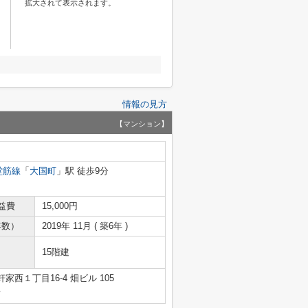
拡大されて表示されます。
情報の見方
【マンション】
堂筋線
「
大国町
」駅 徒歩9分
益費
15,000円
年数）
2019年 11月 ( 築6年 )
15階建
西１丁目16-4 畑ビル 105
号