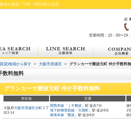
市の賃貸／THE・HOUSE大正店
営業時間：10：00〜19：
(賃貸)地域から探す
>
大阪市浪速区
>
グランカーサ難波元町 仲介手数料
手数料無料
グランカーサ難波元町 仲介手数料無料
所在地
交通
関西本線
「
ＪＲ難波
」駅 徒歩7分
築
大阪府
大阪市浪速区
元町
２丁
地下鉄御堂筋線
「
大国町
」駅 徒歩9分
1
目3-14
南海本線
「
難波
」駅 徒歩8分
鉄