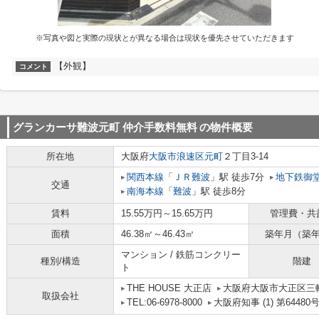
※写真や図と実際の現状とが異なる場合は現状を優先させていただきます
【外観】
コメント
グランカーサ難波元町 仲介手数料無料
の物件概要
所在地
大阪府
大阪市浪速区
元町
２丁目3-14
関西本線
「
ＪＲ難波
」駅 徒歩7分
地下鉄御
交通
南海本線
「
難波
」駅 徒歩8分
賃料
15.55万円～15.65万円
管理費・共
面積
46.38㎡～46.43㎡
築年月（築
マンション / 鉄筋コンクリー
種別/構造
階建
ト
THE HOUSE 大正店
大阪府大阪市大正区三軒家
取扱会社
TEL:06-6978-8000
大阪府知事 (1) 第64480