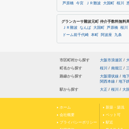
芦原橋
今宮
ＪＲ難波
大国町
桜川
グランカーサ難波元町 仲介手数料無料
ＪＲ難波
なんば
大国町
芦原橋
桜川
ドーム前千代崎
本町
阿波座
九条
市区町村から探す
大阪市浪速区
/
町名から探す
桜川
/
南堀江
/
路線から探す
大阪環状線
/
地
関西本線
/
地下
駅から探す
大正
/
桜川
/
大
ホーム
新築・築浅
会社概要
ペット可
プライバシーポリシー
駅近