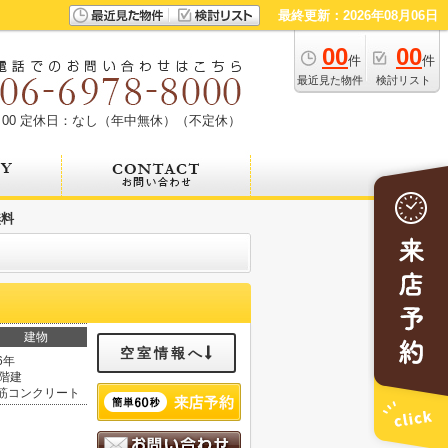
最終更新：2026年08月06日
00
00
件
件
最近見た物件
検討リスト
00
定休日：なし（年中無休）（不定休）
無料
建物
空室情報へ
6年
5階建
筋コンクリート