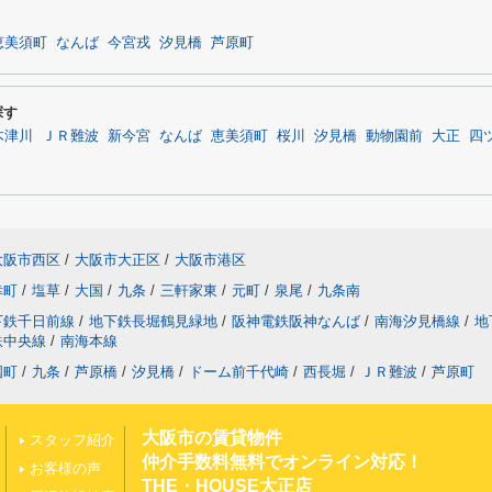
恵美須町
なんば
今宮戎
汐見橋
芦原町
探す
木津川
ＪＲ難波
新今宮
なんば
恵美須町
桜川
汐見橋
動物園前
大正
四
大阪市西区
/
大阪市大正区
/
大阪市港区
幸町
/
塩草
/
大国
/
九条
/
三軒家東
/
元町
/
泉尾
/
九条南
下鉄千日前線
/
地下鉄長堀鶴見緑地
/
阪神電鉄阪神なんば
/
南海汐見橋線
/
地
鉄中央線
/
南海本線
国町
/
九条
/
芦原橋
/
汐見橋
/
ドーム前千代崎
/
西長堀
/
ＪＲ難波
/
芦原町
大阪市の賃貸物件
スタッフ紹介
仲介手数料無料でオンライン対応！
お客様の声
THE・HOUSE大正店