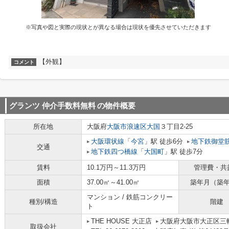
※写真や図と実際の現状とが異なる場合は現状を優先させていただきます
【外観】
コメント
グランツ 仲介手数料無料
の物件概要
所在地
大阪府
大阪市浪速区
大国
３丁目2-25
大阪環状線
「
今宮
」駅 徒歩6分
地下鉄御堂
交通
地下鉄四つ橋線
「
大国町
」駅 徒歩7分
賃料
10.1万円～11.3万円
管理費・共
面積
37.00㎡～41.00㎡
築年月（築
マンション / 鉄筋コンクリー
種別/構造
階建
ト
THE HOUSE 大正店
大阪府大阪市大正区三軒家
取扱会社