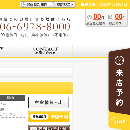
最終更新：2026年08月07日
00
00
件
件
最近見た物件
検討リスト
00
定休日：なし（年中無休）（不定休）
建物
空室情報へ
11年
階建
筋コンクリート