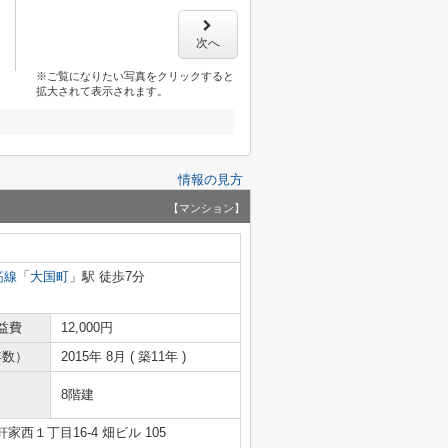
次へ
※ご覧になりたい写真をクリックすると
拡大されて表示されます。
情報の見方
【マンション】
筋線
「
大国町
」駅 徒歩7分
益費
12,000円
年数）
2015年 8月 ( 築11年 )
8階建
西１丁目16-4 畑ビル 105