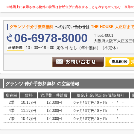
※地図上に表示される物件の位置は付近住所に所在することを表すものであり、実際
グランツ 仲介手数料無料
へのお問い合わせは
THE HOUSE 大正店ま
06-6978-8000
〒551-0001
大阪府大阪市大正区三軒家
10：00〜19：00 定休日:なし（年中無休）（不定休）
グランツ 仲介手数料無料
の空室情報
所在階
賃料
管理費・共益費
敷金/礼金/保証金/償却/敷引
2階
10.1万円
12,000円
/
/
/
/
0ヶ月
5万円
0ヶ月
-
-
4階
11.3万円
12,000円
/
/
/
/
0ヶ月
5万円
0ヶ月
-
-
7階
10.4万円
12,000円
/
/
/
/
0ヶ月
5万円
0ヶ月
-
-