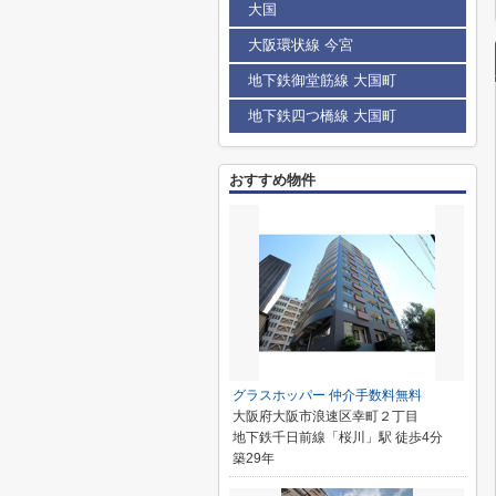
大国
大阪環状線 今宮
地下鉄御堂筋線 大国町
地下鉄四つ橋線 大国町
おすすめ物件
グラスホッパー 仲介手数料無料
大阪府大阪市浪速区幸町２丁目
地下鉄千日前線「桜川」駅 徒歩4分
築29年