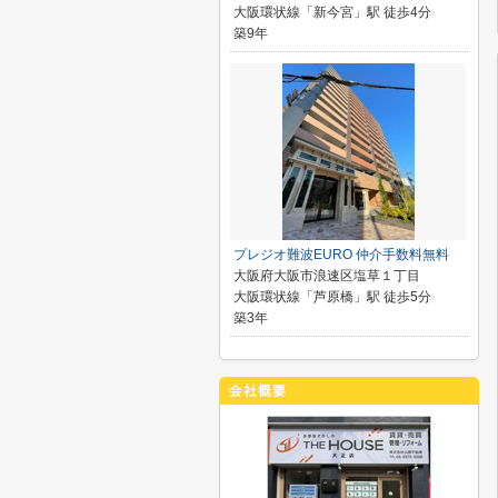
大阪環状線「新今宮」駅 徒歩4分
築9年
プレジオ難波EURO 仲介手数料無料
大阪府大阪市浪速区塩草１丁目
大阪環状線「芦原橋」駅 徒歩5分
築3年