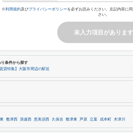
※
利用規約
及び
プライバシーポリシー
を必ずお読みください。左記内容に同
さい。
未入力項目がありま
わり条件から探す
賃貸特集】大阪市周辺の駅近
東
敷津西
浪速西
恵美須西
久保吉
敷津東
芦原
立葉
戎本町
木津川