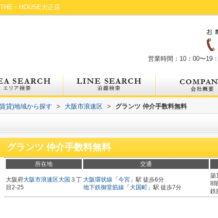
HE・HOUSE大正店
営業時間：10：00〜19：
(賃貸)地域から探す
>
大阪市浪速区
>
グランツ 仲介手数料無料
グランツ 仲介手数料無料
所在地
交通
築
大阪府
大阪市浪速区
大国
３丁
大阪環状線
「
今宮
」駅 徒歩6分
8
目2-25
地下鉄御堂筋線
「
大国町
」駅 徒歩7分
鉄