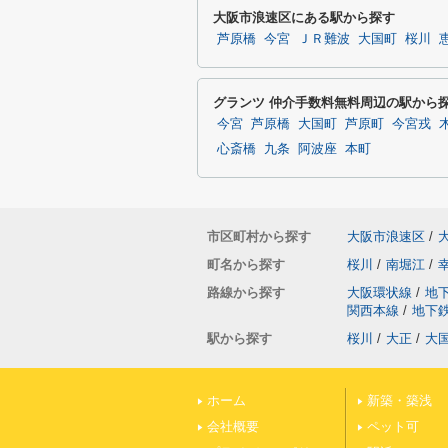
大阪市浪速区にある駅から探す
芦原橋
今宮
ＪＲ難波
大国町
桜川
グランツ 仲介手数料無料周辺の駅から
今宮
芦原橋
大国町
芦原町
今宮戎
心斎橋
九条
阿波座
本町
市区町村から探す
大阪市浪速区
/
町名から探す
桜川
/
南堀江
/
路線から探す
大阪環状線
/
地
関西本線
/
地下
駅から探す
桜川
/
大正
/
大
ホーム
新築・築浅
会社概要
ペット可