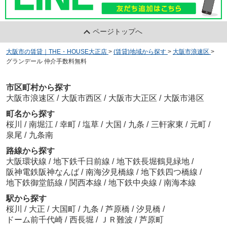
ページトップへ
大阪市の賃貸｜THE・HOUSE大正店
>
(賃貸)地域から探す
>
大阪市浪速区
>
グランデール 仲介手数料無料
市区町村から探す
大阪市浪速区
/
大阪市西区
/
大阪市大正区
/
大阪市港区
町名から探す
桜川
/
南堀江
/
幸町
/
塩草
/
大国
/
九条
/
三軒家東
/
元町
/
泉尾
/
九条南
路線から探す
大阪環状線
/
地下鉄千日前線
/
地下鉄長堀鶴見緑地
/
阪神電鉄阪神なんば
/
南海汐見橋線
/
地下鉄四つ橋線
/
地下鉄御堂筋線
/
関西本線
/
地下鉄中央線
/
南海本線
駅から探す
桜川
/
大正
/
大国町
/
九条
/
芦原橋
/
汐見橋
/
ドーム前千代崎
/
西長堀
/
ＪＲ難波
/
芦原町