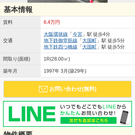
基本情報
賃料
6.4万円
大阪環状線
「
今宮
」駅 徒歩4分
交通
地下鉄御堂筋線
「
大国町
」駅 徒歩5分
地下鉄四つ橋線
「
大国町
」駅 徒歩5分
間取り(面積)
1R(28.00㎡)
築年月
1997年 3月(築29年)
お問い合わせ(無料)
物件概要