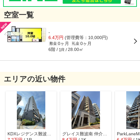
空室一覧
-
6.4万円
(管理費等：10,000円)
0ヶ月
0ヶ月
敷金
礼金
6階
28.00㎡
1R
エリアの近い物件
KDXレジデンス難波南 仲介手数料無料
グレイス難波南 仲介手数料無料
7.2
万
円
/ 1R
8.4
万
円
/ 1K
6.4
万
円
/ 1