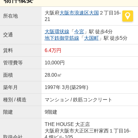
大阪府
大阪市浪速区
大国
２丁目16-
所在地
21
大阪環状線
「
今宮
」駅 徒歩4分
交通
地下鉄御堂筋線
「
大国町
」駅 徒歩5分
賃料
6.4万円
管理費等
10,000円
面積
28.00㎡
築年月
1997年 3月(築29年)
種別 / 構造
マンション / 鉄筋コンクリート
階建
9階建
THE HOUSE 大正店
大阪府大阪市大正区三軒家西１丁目16-
取扱会社
4 畑ビル 105