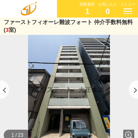
閲覧履歴
お気に入り
メニュー
1
0
ファーストフィオーレ難波フォート 仲介手数料無料
(
3
室)
1 / 23