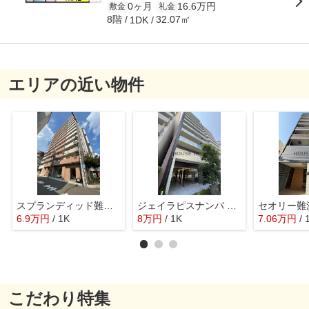
0ヶ月
16.6万円
敷金
礼金
8階
32.07㎡
1DK
エリアの近い物件
スプランディッド難波Ⅱ 仲介手数料無料
ジェイラピスナンバ 仲介手数料無料
6.9
万
円
/ 1K
8
万
円
/ 1K
7.06
万
円
/ 
こだわり特集