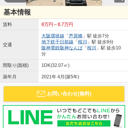
基本情報
賃料
8万円～8.7万円
大阪環状線
「
芦原橋
」駅 徒歩7分
地下鉄千日前線
「
桜川
」駅 徒歩9分
交通
阪神電鉄阪神なんば
「
桜川
」駅 徒歩10
分
間取り(面積)
1DK(32.07㎡)
築年月
2021年 4月(築5年)
お問い合わせ(無料)