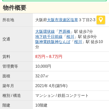
物件概要
所在地
大阪府
大阪市浪速区
塩草
３丁目2-3
大阪環状線
「
芦原橋
」駅 徒歩7分
地下鉄千日前線
「
桜川
」駅 徒歩9分
交通
阪神電鉄阪神なんば
「
桜川
」駅 徒歩10
分
賃料
8万円～8.7万円
管理費等
10,000円
面積
32.07㎡
築年月
2021年 4月(築5年)
種別 / 構造
マンション / 鉄筋コンクリート
階建
10階建