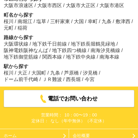
大阪市浪速区
/
大阪市西区
/
大阪市大正区
/
大阪市港区
町名から探す
桜川
/
南堀江
/
塩草
/
三軒家東
/
大国
/
幸町
/
九条
/
敷津西
/
元町
/
稲荷
路線から探す
大阪環状線
/
地下鉄千日前線
/
地下鉄長堀鶴見緑地
/
阪神電鉄阪神なんば
/
地下鉄四つ橋線
/
南海汐見橋線
/
地下鉄御堂筋線
/
関西本線
/
地下鉄中央線
/
南海本線
駅から探す
桜川
/
大正
/
大国町
/
九条
/
芦原橋
/
汐見橋
/
ドーム前千代崎
/
ＪＲ難波
/
西長堀
/
今宮
電話でお問い合わせ
営業時間：
10：00〜19：00
定休日：
なし（年中無休）（不定休）
ホーム
会社概要