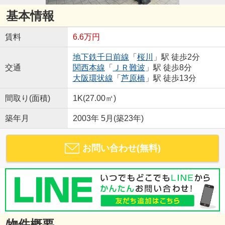
基本情報
賃料
6.6万円
地下鉄千日前線
「
桜川
」駅 徒歩2分
交通
関西本線
「
ＪＲ難波
」駅 徒歩8分
大阪環状線
「
芦原橋
」駅 徒歩13分
間取り(面積)
1K(27.00㎡)
築年月
2003年 5月(築23年)
お問い合わせ(無料)
物件概要