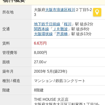
大阪府
大阪市浪速区
桜川
２丁目5-2
所在地
3
地下鉄千日前線
「
桜川
」駅 徒歩2分
交通
関西本線
「
ＪＲ難波
」駅 徒歩8分
大阪環状線
「
芦原橋
」駅 徒歩13分
賃料
6.6万円
管理費等
8,000円
面積
27.00㎡
築年月
2003年 5月(築23年)
種別 / 構造
マンション / 鉄筋コンクリート
階建
8階建
THE HOUSE 大正店
大阪府大阪市大正区三軒家西１丁目16-