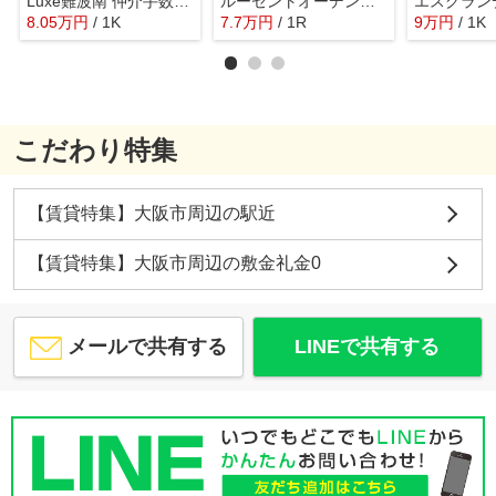
Luxe難波南 仲介手数料無料
ルーセントオーデン難波 仲介手数料無料
8.05
万
円
/ 1K
7.7
万
円
/ 1R
9
万
円
/ 1K
こだわり特集
【賃貸特集】大阪市周辺の駅近
【賃貸特集】大阪市周辺の敷金礼金0
メールで共有する
LINEで共有する