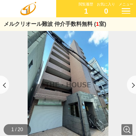
閲覧履歴
お気に入り
メニュー
1
0
メルクリオール難波 仲介手数料無料 (
1
室)
1 / 20