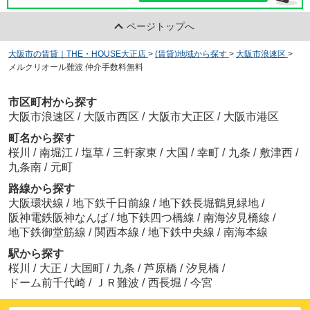
ページトップへ
大阪市の賃貸｜THE・HOUSE大正店
>
(賃貸)地域から探す
>
大阪市浪速区
>
メルクリオール難波 仲介手数料無料
市区町村から探す
大阪市浪速区
/
大阪市西区
/
大阪市大正区
/
大阪市港区
町名から探す
桜川
/
南堀江
/
塩草
/
三軒家東
/
大国
/
幸町
/
九条
/
敷津西
/
九条南
/
元町
路線から探す
大阪環状線
/
地下鉄千日前線
/
地下鉄長堀鶴見緑地
/
阪神電鉄阪神なんば
/
地下鉄四つ橋線
/
南海汐見橋線
/
地下鉄御堂筋線
/
関西本線
/
地下鉄中央線
/
南海本線
駅から探す
桜川
/
大正
/
大国町
/
九条
/
芦原橋
/
汐見橋
/
ドーム前千代崎
/
ＪＲ難波
/
西長堀
/
今宮